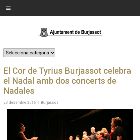
El Cor de Tyrius Burjassot celebra
el Nadal amb dos concerts de
Nadales
20 desembre 2016
|
Burjassot