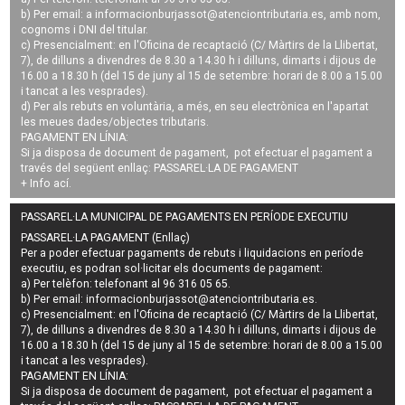
b) Per email: a
informacionburjassot@atenciontributaria.es
, amb nom,
cognoms i DNI del titular.
c) Presencialment: en l'Oficina de recaptació (C/ Màrtirs de la Llibertat,
7), de dilluns a divendres de 8.30 a 14.30 h i dilluns, dimarts i dijous de
16.00 a 18.30 h (del 15 de juny al 15 de setembre: horari de 8.00 a 15.00
i tancat a les vesprades).
d) Per als rebuts en voluntària, a més, en seu electrònica en l'apartat
les meues dades/objectes tributaris.
PAGAMENT EN LÍNIA:
Si ja disposa de document de pagament, pot efectuar el pagament a
través del següent enllaç:
PASSAREL·LA DE PAGAMENT
+ Info
ací
.
PASSAREL·LA MUNICIPAL DE PAGAMENTS EN PERÍODE EXECUTIU
PASSAREL·LA PAGAMENT (Enllaç)
Per a poder efectuar pagaments de
rebuts i liquidacions en període
executiu
, es podran
sol·licitar els documents de pagament
:
a) Per telèfon: telefonant al 96 316 05 65.
b) Per email:
informacionburjassot@atenciontributaria.es
.
c) Presencialment: en l'Oficina de recaptació (C/ Màrtirs de la Llibertat,
7), de dilluns a divendres de 8.30 a 14.30 h i dilluns, dimarts i dijous de
16.00 a 18.30 h (del 15 de juny al 15 de setembre: horari de 8.00 a 15.00
i tancat a les vesprades).
PAGAMENT EN LÍNIA:
Si ja disposa de document de pagament, pot efectuar el pagament a