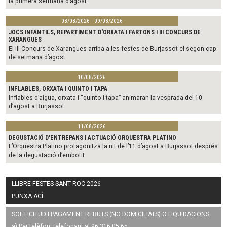
la primera setmana d’agost
08/08/2026 - 09/08/2026
JOCS INFANTILS, REPARTIMENT D'ORXATA I FARTONS I III CONCURS DE
XARANGUES
El III Concurs de Xarangues arriba a les festes de Burjassot el segon cap
de setmana d’agost
10/08/2026
INFLABLES, ORXATA I QUINTO I TAPA
Inflables d’aigua, orxata i “quinto i tapa” animaran la vesprada del 10
d’agost a Burjassot
11/08/2026
DEGUSTACIÓ D'ENTREPANS I ACTUACIÓ ORQUESTRA PLATINO
L’Orquestra Platino protagonitza la nit de l’11 d’agost a Burjassot després
de la degustació d’embotit
LLIBRE FESTES SANT ROC 2026
PUNXA ACÍ
SOL·LICITUD I PAGAMENT REBUTS (NO DOMICILIATS) O LIQUIDACIONS
a) Per telèfon: telefonant al 96 316 05 65.