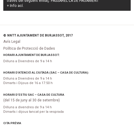
través del següent enllaç:
PASSAREL·LA DE PAGAMENT
+ Info
ací
.
© NNTT AJUNTAMENT DE BURJASSOT, 2017
Avís Legal
Política de Protecció de Dades
HORARI AJUNTAMENT DE BURJASSOT:
Dilluns a Divendres de 9 a 14 h
HORARI D’ATENCIÓ AL CIUTADÀ (SAC – CASA DE CULTURA):
Dilluns a Divendres de 9 a 14 h
Dimarts i Dijous de 16 a 17:50 h
HORARI D’ESTIU SAC – CASA DE CULTURA
(del 15 de juny al 30 de setembre)
Dilluns a divendres de 9 a 14 h
Dimarts i dijous tancat per la vesprada
CITA PRÈVIA