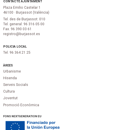
CONTACTE AJUNTAMENT
Plaza Emilio Castelar 1
46100 · Burjassot (València)
Tel. des de Burjassot: 010
Tel. general: 96 316 05 00
Fax. 96 390 03 61
registro@burjassot.es
POLICIA LOCAL
Tel. 96 364 21 25
ÀREES
Urbanisme
Hisenda
Serveis Socials
Cultura
Joventut
Promoció Econòmica
FONS NEXTGENERATION EU