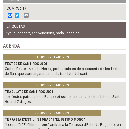
COMPARTIR
F
T
E
a
w
m
c
i
a
ETIQUETAS
e
t
i
b
t
l
tyrius
,
concert
,
associacions
,
nadal
,
nadales
o
e
o
r
AGENDA
k
01/08/2026 - 16/08/2026
FESTES DE SANT ROC 2026
Carlos Baute i Maldita Nerea, protagonistes dels concerts de les festes
de Sant que començaran amb els trasllats del sant
02/08/2026 - 08/08/2026
TRASLLATS DE SANT ROC 2026
Les festes patronals de Burjassot comencen amb els trasllats de Sant
Roc, el 2 d’agost
05/08/2026 - 09/08/2026
TERRASSA D'ESTIU. "LEONAS" I "EL ÚLTIMO MONO"
“Leonas” i “El último mono” arriben a la Terrassa d’Estiu de Burjassot en