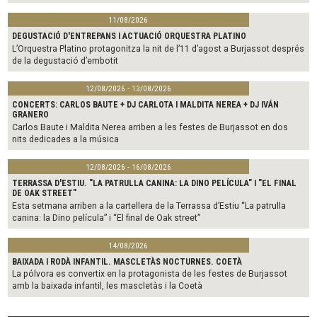
11/08/2026
DEGUSTACIÓ D'ENTREPANS I ACTUACIÓ ORQUESTRA PLATINO
L’Orquestra Platino protagonitza la nit de l’11 d’agost a Burjassot després
de la degustació d’embotit
12/08/2026 - 13/08/2026
CONCERTS: CARLOS BAUTE + DJ CARLOTA I MALDITA NEREA + DJ IVÁN
GRANERO
Carlos Baute i Maldita Nerea arriben a les festes de Burjassot en dos
nits dedicades a la música
12/08/2026 - 16/08/2026
TERRASSA D'ESTIU. "LA PATRULLA CANINA: LA DINO PELÍCULA" I "EL FINAL
DE OAK STREET"
Esta setmana arriben a la cartellera de la Terrassa d’Estiu “La patrulla
canina: la Dino película” i “El final de Oak street”
14/08/2026
BAIXADA I RODÀ INFANTIL. MASCLETÀS NOCTURNES. COETÀ
La pólvora es convertix en la protagonista de les festes de Burjassot
amb la baixada infantil, les mascletàs i la Coetà