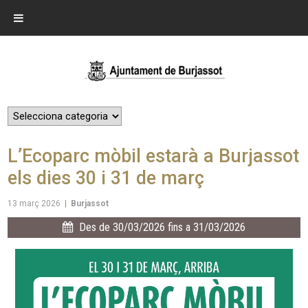
L’Ecoparc mòbil estarà a Burjassot
els dies 30 i 31 de març
13 març 2026
|
Burjassot
Des de 30/03/2026 fins a 31/03/2026