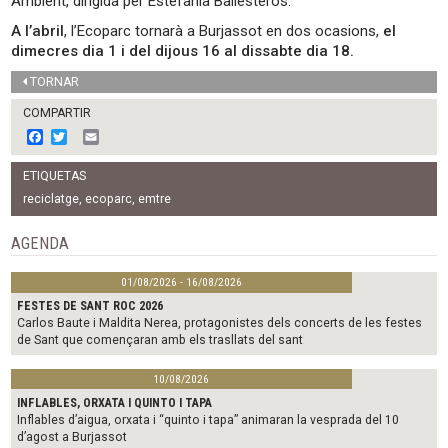
Ambient, dirigida per Estefanía Ballesteros.
A l’abril
, l’Ecoparc tornarà a Burjassot en dos ocasions,
el
dimecres dia 1 i del dijous 16 al dissabte dia 18.
TORNAR
COMPARTIR
F
T
E
a
w
m
c
i
a
ETIQUETAS
e
t
i
b
t
l
reciclatge
,
ecoparc
,
emtre
o
e
o
r
AGENDA
k
01/08/2026 - 16/08/2026
FESTES DE SANT ROC 2026
Carlos Baute i Maldita Nerea, protagonistes dels concerts de les festes
de Sant que començaran amb els trasllats del sant
10/08/2026
INFLABLES, ORXATA I QUINTO I TAPA
Inflables d’aigua, orxata i “quinto i tapa” animaran la vesprada del 10
d’agost a Burjassot