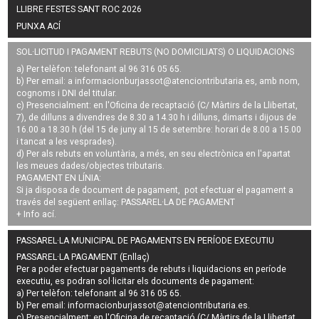
LLIBRE FESTES SANT ROC 2026
PUNXA ACÍ
SOL·LICITUD I PAGAMENT REBUTS (NO DOMICILIATS) O LIQUIDACIONS
a) Per telèfon: telefonant al 96 316 05 65.
b) Per email: a
informacionburjassot@atenciontributaria.es
, amb nom,
cognoms i DNI del titular.
c) Presencialment: en l'Oficina de recaptació (C/ Màrtirs de la Llibertat,
7), de dilluns a divendres de 8.30 a 14.30 h i dilluns, dimarts i dijous de
16.00 a 18.30 h (del 15 de juny al 15 de setembre: horari de 8.00 a 15.00
i tancat a les vesprades).
d) Per als rebuts en voluntària, a més, en seu electrònica en l'apartat
les meues dades/objectes tributaris.
PAGAMENT EN LÍNIA:
Si ja disposa de document de pagament, pot efectuar el pagament a
través del següent enllaç:
PASSAREL·LA DE PAGAMENT
+ Info
ací
.
PASSAREL·LA MUNICIPAL DE PAGAMENTS EN PERÍODE EXECUTIU
PASSAREL·LA PAGAMENT (Enllaç)
Per a poder efectuar pagaments de
rebuts i liquidacions en període
executiu
, es podran
sol·licitar els documents de pagament
:
a) Per telèfon: telefonant al 96 316 05 65.
b) Per email:
informacionburjassot@atenciontributaria.es
.
c) Presencialment: en l'Oficina de recaptació (C/ Màrtirs de la Llibertat,