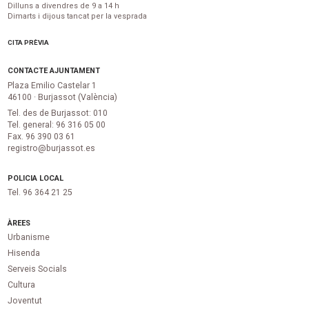
Dilluns a divendres de 9 a 14 h
Dimarts i dijous tancat per la vesprada
CITA PRÈVIA
CONTACTE AJUNTAMENT
Plaza Emilio Castelar 1
46100 · Burjassot (València)
Tel. des de Burjassot: 010
Tel. general: 96 316 05 00
Fax. 96 390 03 61
registro@burjassot.es
POLICIA LOCAL
Tel. 96 364 21 25
ÀREES
Urbanisme
Hisenda
Serveis Socials
Cultura
Joventut