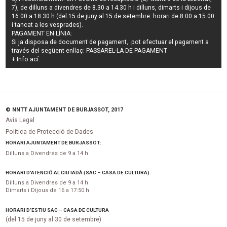
7), de dilluns a divendres de 8.30 a 14.30 h i dilluns, dimarts i dijous de
16.00 a 18.30 h (del 15 de juny al 15 de setembre: horari de 8.00 a 15.00
i tancat a les vesprades).
PAGAMENT EN LÍNIA:
Si ja disposa de document de pagament, pot efectuar el pagament a
través del següent enllaç:
PASSAREL·LA DE PAGAMENT
+ Info
ací
.
© NNTT AJUNTAMENT DE BURJASSOT, 2017
Avís Legal
Política de Protecció de Dades
HORARI AJUNTAMENT DE BURJASSOT:
Dilluns a Divendres de 9 a 14 h
HORARI D’ATENCIÓ AL CIUTADÀ (SAC – CASA DE CULTURA):
Dilluns a Divendres de 9 a 14 h
Dimarts i Dijous de 16 a 17:50 h
HORARI D’ESTIU SAC – CASA DE CULTURA
(del 15 de juny al 30 de setembre)