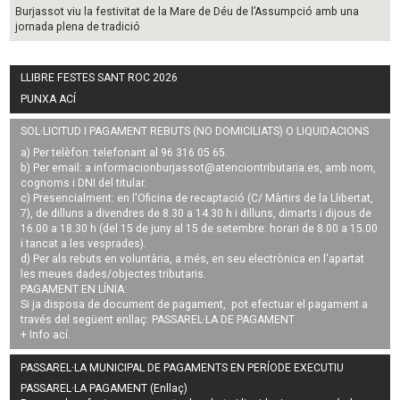
Burjassot viu la festivitat de la Mare de Déu de l’Assumpció amb una
jornada plena de tradició
LLIBRE FESTES SANT ROC 2026
PUNXA ACÍ
SOL·LICITUD I PAGAMENT REBUTS (NO DOMICILIATS) O LIQUIDACIONS
a) Per telèfon: telefonant al 96 316 05 65.
b) Per email: a
informacionburjassot@atenciontributaria.es
, amb nom,
cognoms i DNI del titular.
c) Presencialment: en l'Oficina de recaptació (C/ Màrtirs de la Llibertat,
7), de dilluns a divendres de 8.30 a 14.30 h i dilluns, dimarts i dijous de
16.00 a 18.30 h (del 15 de juny al 15 de setembre: horari de 8.00 a 15.00
i tancat a les vesprades).
d) Per als rebuts en voluntària, a més, en seu electrònica en l'apartat
les meues dades/objectes tributaris.
PAGAMENT EN LÍNIA:
Si ja disposa de document de pagament, pot efectuar el pagament a
través del següent enllaç:
PASSAREL·LA DE PAGAMENT
+ Info
ací
.
PASSAREL·LA MUNICIPAL DE PAGAMENTS EN PERÍODE EXECUTIU
PASSAREL·LA PAGAMENT (Enllaç)