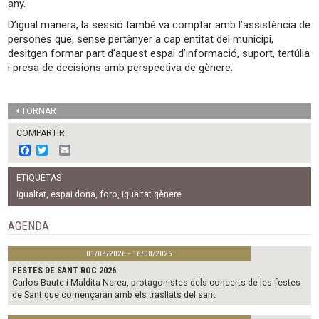
any.
D’igual manera, la sessió també va comptar amb l’assistència de
persones que, sense pertànyer a cap entitat del municipi,
desitgen formar part d’aquest espai d’informació, suport, tertúlia
i presa de decisions amb perspectiva de gènere.
TORNAR
COMPARTIR
F
T
E
a
w
m
c
i
a
ETIQUETAS
e
t
i
b
t
l
igualtat
,
espai dona
,
foro
,
igualtat gènere
o
e
o
r
AGENDA
k
01/08/2026 - 16/08/2026
FESTES DE SANT ROC 2026
Carlos Baute i Maldita Nerea, protagonistes dels concerts de les festes
de Sant que començaran amb els trasllats del sant