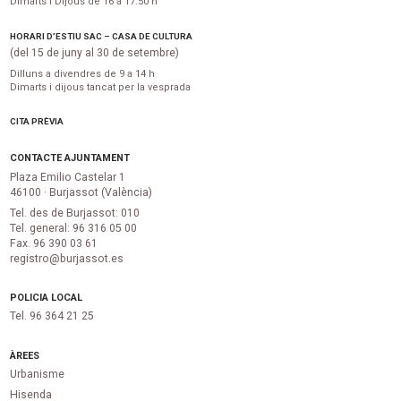
Dimarts i Dijous de 16 a 17:50 h
HORARI D’ESTIU SAC – CASA DE CULTURA
(del 15 de juny al 30 de setembre)
Dilluns a divendres de 9 a 14 h
Dimarts i dijous tancat per la vesprada
CITA PRÈVIA
CONTACTE AJUNTAMENT
Plaza Emilio Castelar 1
46100 · Burjassot (València)
Tel. des de Burjassot: 010
Tel. general: 96 316 05 00
Fax. 96 390 03 61
registro@burjassot.es
POLICIA LOCAL
Tel. 96 364 21 25
ÀREES
Urbanisme
Hisenda