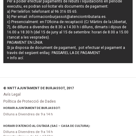
Per a poder efectuar pagaments de
rebuts i liquidacions en període
executiu
, es podran
sol·licitar els documents de pagament
:
a) Per telèfon: telefonant al 96 316 05 65.
b) Per email:
informacionburjassot@atenciontributaria.es
.
c) Presencialment: en l'Oficina de recaptació (C/ Màrtirs de la Llibertat,
7), de dilluns a divendres de 8.30 a 14.30 h i dilluns, dimarts i dijous de
16.00 a 18.30 h (del 15 de juny al 15 de setembre: horari de 8.00 a 15.00
i tancat a les vesprades).
PAGAMENT EN LÍNIA:
Si ja disposa de document de pagament, pot efectuar el pagament a
través del següent enllaç:
PASSAREL·LA DE PAGAMENT
+ Info
ací
.
© NNTT AJUNTAMENT DE BURJASSOT, 2017
Avís Legal
Política de Protecció de Dades
HORARI AJUNTAMENT DE BURJASSOT:
Dilluns a Divendres de 9 a 14 h
HORARI D’ATENCIÓ AL CIUTADÀ (SAC – CASA DE CULTURA):
Dilluns a Divendres de 9 a 14 h