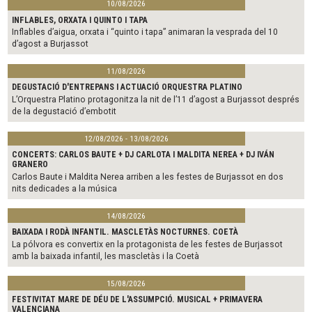
10/08/2026
INFLABLES, ORXATA I QUINTO I TAPA
Inflables d’aigua, orxata i “quinto i tapa” animaran la vesprada del 10
d’agost a Burjassot
11/08/2026
DEGUSTACIÓ D'ENTREPANS I ACTUACIÓ ORQUESTRA PLATINO
L’Orquestra Platino protagonitza la nit de l’11 d’agost a Burjassot després
de la degustació d’embotit
12/08/2026 - 13/08/2026
CONCERTS: CARLOS BAUTE + DJ CARLOTA I MALDITA NEREA + DJ IVÁN
GRANERO
Carlos Baute i Maldita Nerea arriben a les festes de Burjassot en dos
nits dedicades a la música
14/08/2026
BAIXADA I RODÀ INFANTIL. MASCLETÀS NOCTURNES. COETÀ
La pólvora es convertix en la protagonista de les festes de Burjassot
amb la baixada infantil, les mascletàs i la Coetà
15/08/2026
FESTIVITAT MARE DE DÉU DE L'ASSUMPCIÓ. MUSICAL + PRIMAVERA
VALENCIANA