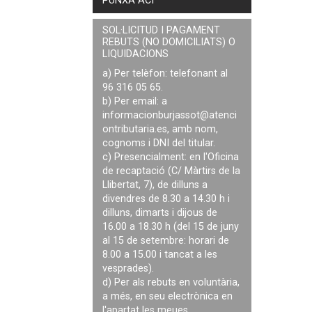
PUNXA ACÍ
SOL·LICITUD I PAGAMENT
REBUTS (NO DOMICILIATS) O
LIQUIDACIONS
a) Per telèfon: telefonant al
96 316 05 65.
b) Per email: a
informacionburjassot@atenci
ontributaria.es
, amb nom,
cognoms i DNI del titular.
c) Presencialment: en l'Oficina
de recaptació (C/ Màrtirs de la
Llibertat, 7), de dilluns a
divendres de 8.30 a 14.30 h i
dilluns, dimarts i dijous de
16.00 a 18.30 h (del 15 de juny
al 15 de setembre: horari de
8.00 a 15.00 i tancat a les
vesprades).
d) Per als rebuts en voluntària,
a més, en seu electrònica en
l'apartat les meues