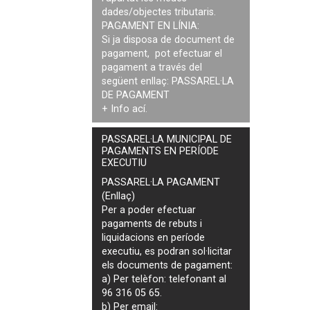
dades/objectes tributaris.
PAGAMENT EN LÍNIA:
Si ja disposa de document de
pagament, pot efectuar el
pagament a través del
següent enllaç:
PASSAREL·LA
DE PAGAMENT
+ Info
ací
.
PASSAREL·LA MUNICIPAL DE
PAGAMENTS EN PERÍODE
EXECUTIU
PASSAREL·LA PAGAMENT
(Enllaç)
Per a poder efectuar
pagaments de
rebuts i
liquidacions en període
executiu
, es podran
sol·licitar
els documents de pagament
:
a) Per telèfon: telefonant al
96 316 05 65.
b) Per email: