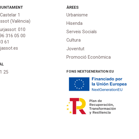
JUNTAMENT
ÀREES
 Castelar 1
Urbanisme
assot (València)
Hisenda
urjassot: 010
Serveis Socials
 96 316 05 00
Cultura
03 61
jassot.es
Joventut
Promoció Econòmica
AL
FONS NEXTGENERATION EU
21 25