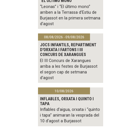
"EL ÚLTIMO MONO"
“Leonas” i “El último mono”
arriben a la Terrassa d’Estiu de
Burjassot en la primera setmana
d’agost
08/08/2026 - 09/08/2026
JOCS INFANTILS, REPARTIMENT
D'ORXATA I FARTONS I III
CONCURS DE XARANGUES
El III Concurs de Xarangues
arriba a les festes de Burjassot
el segon cap de setmana
d’agost
10/08/2026
INFLABLES, ORXATA I QUINTO I
TAPA
Inflables d’aigua, orxata i “quinto
i tapa” animaran la vesprada del
10 d’agost a Burjassot