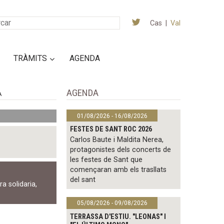
Cas
|
Val
TRÀMITS
AGENDA
AGENDA
A
01/08/2026 - 16/08/2026
FESTES DE SANT ROC 2026
Carlos Baute i Maldita Nerea,
protagonistes dels concerts de
les festes de Sant que
començaran amb els trasllats
del sant
ra solidaria
,
05/08/2026 - 09/08/2026
TERRASSA D'ESTIU. "LEONAS" I