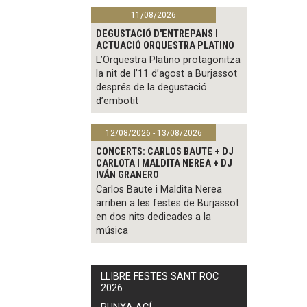
11/08/2026
DEGUSTACIÓ D'ENTREPANS I
ACTUACIÓ ORQUESTRA PLATINO
L’Orquestra Platino protagonitza
la nit de l’11 d’agost a Burjassot
després de la degustació
d’embotit
12/08/2026 - 13/08/2026
CONCERTS: CARLOS BAUTE + DJ
CARLOTA I MALDITA NEREA + DJ
IVÁN GRANERO
Carlos Baute i Maldita Nerea
arriben a les festes de Burjassot
en dos nits dedicades a la
música
LLIBRE FESTES SANT ROC
2026