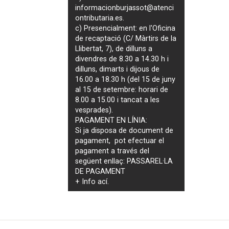
informacionburjassot@atenci
ontributaria.es
.
c) Presencialment: en l'Oficina
de recaptació (C/ Màrtirs de la
Llibertat, 7), de dilluns a
divendres de 8.30 a 14.30 h i
dilluns, dimarts i dijous de
16.00 a 18.30 h (del 15 de juny
al 15 de setembre: horari de
8.00 a 15.00 i tancat a les
vesprades).
PAGAMENT EN LÍNIA:
Si ja disposa de document de
pagament, pot efectuar el
pagament a través del
següent enllaç:
PASSAREL·LA
DE PAGAMENT
+ Info
ací
.