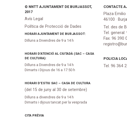
© NNTT AJUNTAMENT DE BURJASSOT,
CONTACTE A
2017
Plaza Emilio
Avís Legal
46100 · Burj
Política de Protecció de Dades
Tel. des de B
Tel. general:
HORARI AJUNTAMENT DE BURJASSOT:
Fax. 96 390 
Dilluns a Divendres de 9 a 14 h
registro@bur
HORARI D’ATENCIÓ AL CIUTADÀ (SAC – CASA
DE CULTURA):
POLICIA LOC
Dilluns a Divendres de 9 a 14 h
Tel. 96 364 
Dimarts i Dijous de 16 a 17:50 h
HORARI D’ESTIU SAC – CASA DE CULTURA
(del 15 de juny al 30 de setembre)
Dilluns a divendres de 9 a 14 h
Dimarts i dijous tancat per la vesprada
CITA PRÈVIA