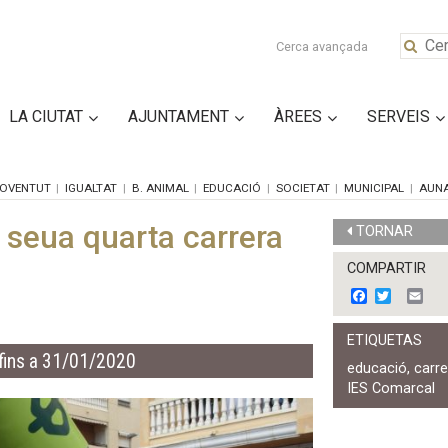
Cerca avançada
LA CIUTAT
AJUNTAMENT
ÀREES
SERVEIS
OVENTUT
IGUALTAT
B. ANIMAL
EDUCACIÓ
SOCIETAT
MUNICIPAL
AUN
 seua quarta carrera
TORNAR
COMPARTIR
F
T
E
a
w
m
c
i
a
ETIQUETAS
e
t
i
fins a 31/01/2020
b
t
l
educació
,
carre
o
e
IES Comarcal
o
r
k