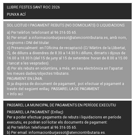
LLIBRE FESTES SANT ROC 2026
PUNXA ACÍ
SOL·LICITUD I PAGAMENT REBUTS (NO DOMICILIATS) O LIQUIDACIONS
a) Per telèfon: telefonant al 96 316 05 65.
b) Per email: a
informacionburjassot@atenciontributaria.es
, amb nom,
cognoms i DNI del titular.
c) Presencialment: en l'Oficina de recaptació (C/ Màrtirs de la Llibertat,
7), de dilluns a divendres de 8.30 a 14.30 h i dilluns, dimarts i dijous de
16.00 a 18.30 h (del 15 de juny al 15 de setembre: horari de 8.00 a 15.00
i tancat a les vesprades).
d) Per als rebuts en voluntària, a més, en seu electrònica en l'apartat
les meues dades/objectes tributaris.
PAGAMENT EN LÍNIA:
Si ja disposa de document de pagament, pot efectuar el pagament a
través del següent enllaç:
PASSAREL·LA DE PAGAMENT
+ Info
ací
.
PASSAREL·LA MUNICIPAL DE PAGAMENTS EN PERÍODE EXECUTIU
PASSAREL·LA PAGAMENT (Enllaç)
Per a poder efectuar pagaments de
rebuts i liquidacions en període
executiu
, es podran
sol·licitar els documents de pagament
:
a) Per telèfon: telefonant al 96 316 05 65.
b) Per email:
informacionburjassot@atenciontributaria.es
.