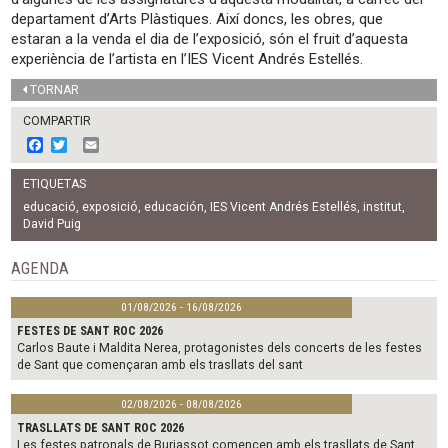
departament d’Arts Plàstiques. Així doncs, les obres, que
estaran a la venda el dia de l’exposició, són el fruit d’aquesta
experiència de l’artista en l’IES Vicent Andrés Estellés.
TORNAR
COMPARTIR
F
T
E
a
w
m
c
i
a
ETIQUETAS
e
t
i
b
t
l
educació
,
exposició
,
educación
,
IES Vicent Andrés Estellés
,
institut
,
o
e
David Puig
o
r
k
AGENDA
01/08/2026 - 16/08/2026
FESTES DE SANT ROC 2026
Carlos Baute i Maldita Nerea, protagonistes dels concerts de les festes
de Sant que començaran amb els trasllats del sant
02/08/2026 - 08/08/2026
TRASLLATS DE SANT ROC 2026
Les festes patronals de Burjassot comencen amb els trasllats de Sant