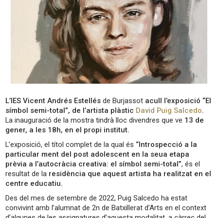
L’IES Vicent Andrés Estellés
de Burjassot
acull l’exposició “El
símbol semi-total”, de l’artista plàstic
David Puig Salcedo
.
La inauguració de la mostra tindrà lloc divendres que ve
13 de
gener, a les 18h, en el propi institut.
L’exposició, el títol complet de la qual és
“Introspecció a la
particular ment del post adolescent en la seua etapa
prèvia a l’autocràcia creativa: el símbol semi-total”
, és el
resultat de la
residència que aquest artista ha realitzat en el
centre educatiu.
Des del mes de setembre de 2022, Puig Salcedo ha estat
convivint amb l’alumnat de 2n de Batxillerat d’Arts en el context
d’algunes de les assignatures d’aquesta modalitat, a càrrec del