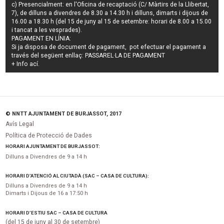
c) Presencialment: en l'Oficina de recaptació (C/ Màrtirs de la Llibertat,
7), de dilluns a divendres de 8.30 a 14.30 h i dilluns, dimarts i dijous de
16.00 a 18.30 h (del 15 de juny al 15 de setembre: horari de 8.00 a 15.00
i tancat a les vesprades).
PAGAMENT EN LÍNIA:
Si ja disposa de document de pagament, pot efectuar el pagament a
través del següent enllaç:
PASSAREL·LA DE PAGAMENT
+ Info
ací
.
© NNTT AJUNTAMENT DE BURJASSOT, 2017
Avís Legal
Política de Protecció de Dades
HORARI AJUNTAMENT DE BURJASSOT:
Dilluns a Divendres de 9 a 14 h
HORARI D’ATENCIÓ AL CIUTADÀ (SAC – CASA DE CULTURA):
Dilluns a Divendres de 9 a 14 h
Dimarts i Dijous de 16 a 17:50 h
HORARI D’ESTIU SAC – CASA DE CULTURA
(del 15 de juny al 30 de setembre)