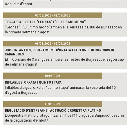
Roc, el 2 d’agost
05/08/2026 - 09/08/2026
TERRASSA D'ESTIU. "LEONAS" I "EL ÚLTIMO MONO"
“Leonas” i “El último mono” arriben a la Terrassa d’Estiu de Burjassot en
la primera setmana d’agost
08/08/2026 - 09/08/2026
JOCS INFANTILS, REPARTIMENT D'ORXATA I FARTONS I III CONCURS DE
XARANGUES
El III Concurs de Xarangues arriba a les festes de Burjassot el segon cap
de setmana d’agost
10/08/2026
INFLABLES, ORXATA I QUINTO I TAPA
Inflables d’aigua, orxata i “quinto i tapa” animaran la vesprada del 10
d’agost a Burjassot
11/08/2026
DEGUSTACIÓ D'ENTREPANS I ACTUACIÓ ORQUESTRA PLATINO
L’Orquestra Platino protagonitza la nit de l’11 d’agost a Burjassot després
de la degustació d’embotit