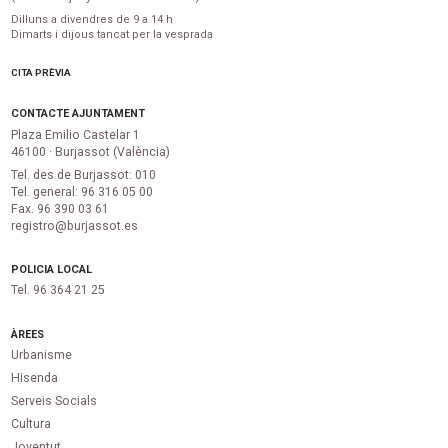
Dilluns a divendres de 9 a 14 h
Dimarts i dijous tancat per la vesprada
CITA PRÈVIA
CONTACTE AJUNTAMENT
Plaza Emilio Castelar 1
46100 · Burjassot (València)
Tel. des de Burjassot: 010
Tel. general: 96 316 05 00
Fax. 96 390 03 61
registro@burjassot.es
POLICIA LOCAL
Tel. 96 364 21 25
ÀREES
Urbanisme
Hisenda
Serveis Socials
Cultura
Joventut