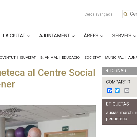
Cerca avançada
LA CIUTAT
AJUNTAMENT
ÀREES
SERVEIS
OVENTUT
IGUALTAT
B. ANIMAL
EDUCACIÓ
SOCIETAT
MUNICIPAL
AUN
ueteca al Centre Social
TORNAR
ener
COMPARTIR
F
T
E
a
w
m
c
i
a
ETIQUETAS
e
t
i
b
t
l
ausiàs march
,
i
o
e
pequeteca
o
r
k