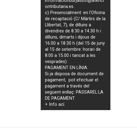
informacionburjassot@atenci
ontributaria.es
.
c) Presencialment: en l'Oficina
de recaptació (C/ Màrtirs de la
Llibertat, 7), de dilluns a
divendres de 8.30 a 14.30 h i
dilluns, dimarts i dijous de
16.00 a 18.30 h (del 15 de juny
al 15 de setembre: horari de
8.00 a 15.00 i tancat a les
vesprades).
PAGAMENT EN LÍNIA:
Si ja disposa de document de
pagament, pot efectuar el
pagament a través del
següent enllaç:
PASSAREL·LA
DE PAGAMENT
+ Info
ací
.