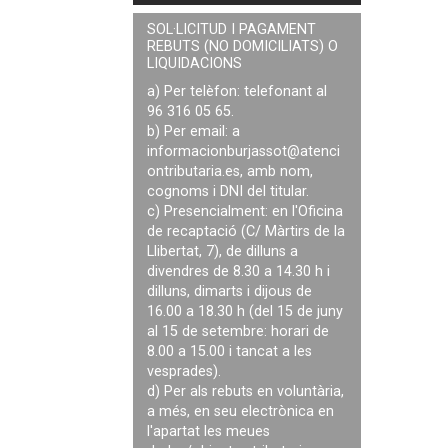
SOL·LICITUD I PAGAMENT
REBUTS (NO DOMICILIATS) O
LIQUIDACIONS
a) Per telèfon: telefonant al
96 316 05 65.
b) Per email: a
informacionburjassot@atenci
ontributaria.es
, amb nom,
cognoms i DNI del titular.
c) Presencialment: en l'Oficina
de recaptació (C/ Màrtirs de la
Llibertat, 7), de dilluns a
divendres de 8.30 a 14.30 h i
dilluns, dimarts i dijous de
16.00 a 18.30 h (del 15 de juny
al 15 de setembre: horari de
8.00 a 15.00 i tancat a les
vesprades).
d) Per als rebuts en voluntària,
a més, en seu electrònica en
l'apartat les meues