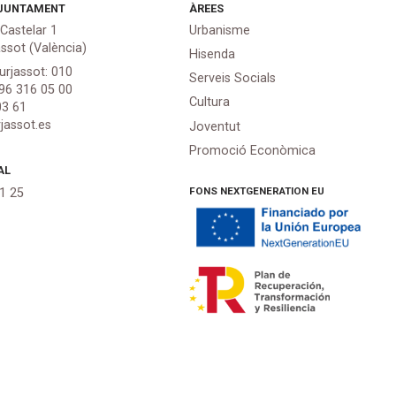
JUNTAMENT
ÀREES
 Castelar 1
Urbanisme
assot (València)
Hisenda
urjassot: 010
Serveis Socials
 96 316 05 00
Cultura
03 61
jassot.es
Joventut
Promoció Econòmica
AL
FONS NEXTGENERATION EU
21 25