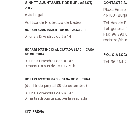
© NNTT AJUNTAMENT DE BURJASSOT,
CONTACTE A
2017
Plaza Emilio
Avís Legal
46100 · Burj
Política de Protecció de Dades
Tel. des de B
Tel. general:
HORARI AJUNTAMENT DE BURJASSOT:
Fax. 96 390 
Dilluns a Divendres de 9 a 14 h
registro@bur
HORARI D’ATENCIÓ AL CIUTADÀ (SAC – CASA
DE CULTURA):
POLICIA LOC
Dilluns a Divendres de 9 a 14 h
Tel. 96 364 
Dimarts i Dijous de 16 a 17:50 h
HORARI D’ESTIU SAC – CASA DE CULTURA
(del 15 de juny al 30 de setembre)
Dilluns a divendres de 9 a 14 h
Dimarts i dijous tancat per la vesprada
CITA PRÈVIA