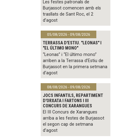
Les festes patronals de
Burjassot comencen amb els
trasllats de Sant Roc, el 2
d’agost
05/08/2026 - 09/08/2026
TERRASSA D'ESTIU. "LEONAS" I
"EL ÚLTIMO MONO"
“Leonas” i “El último mono”
arriben a la Terrassa d’Estiu de
Burjassot en la primera setmana
d’agost
08/08/2026 - 09/08/2026
JOCS INFANTILS, REPARTIMENT
D'ORXATA I FARTONS I III
CONCURS DE XARANGUES
El III Concurs de Xarangues
arriba a les festes de Burjassot
el segon cap de setmana
d’agost