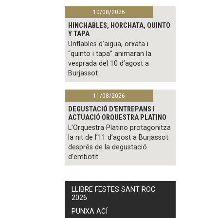
10/08/2026
HINCHABLES, HORCHATA, QUINTO
Y TAPA
Unflables d’aigua, orxata i
“quinto i tapa” animaran la
vesprada del 10 d’agost a
Burjassot
11/08/2026
DEGUSTACIÓ D'ENTREPANS I
ACTUACIÓ ORQUESTRA PLATINO
L’Orquestra Platino protagonitza
la nit de l’11 d’agost a Burjassot
després de la degustació
d’embotit
LLIBRE FESTES SANT ROC
2026
PUNXA ACÍ