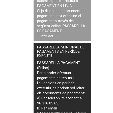
dades/objectes tributaris.
PAGAMENT EN LÍNIA:
Si ja disposa de document de
pagament, pot efectuar el
pagament a través del
següent enllaç:
PASSAREL·LA
DE PAGAMENT
+ Info
ací
.
PASSAREL·LA MUNICIPAL DE
PAGAMENTS EN PERÍODE
EXECUTIU
PASSAREL·LA PAGAMENT
(Enllaç)
Per a poder efectuar
pagaments de
rebuts i
liquidacions en període
executiu
, es podran
sol·licitar
els documents de pagament
:
a) Per telèfon: telefonant al
96 316 05 65.
b) Per email: