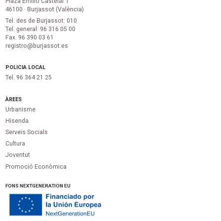
Plaza Emilio Castelar 1
46100 · Burjassot (València)
Tel. des de Burjassot: 010
Tel. general: 96 316 05 00
Fax. 96 390 03 61
registro@burjassot.es
POLICIA LOCAL
Tel. 96 364 21 25
ÀREES
Urbanisme
Hisenda
Serveis Socials
Cultura
Joventut
Promoció Econòmica
FONS NEXTGENERATION EU