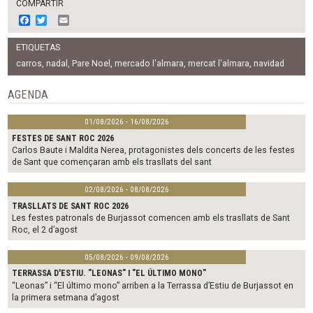
COMPARTIR
F
T
E
a
w
m
c
i
a
ETIQUETAS
e
t
i
b
t
l
carros
,
nadal
,
Pare Noel
,
mercado l'almara
,
mercat l'almara
,
navidad
o
e
o
r
AGENDA
k
01/08/2026 - 16/08/2026
FESTES DE SANT ROC 2026
Carlos Baute i Maldita Nerea, protagonistes dels concerts de les festes
de Sant que començaran amb els trasllats del sant
02/08/2026 - 08/08/2026
TRASLLATS DE SANT ROC 2026
Les festes patronals de Burjassot comencen amb els trasllats de Sant
Roc, el 2 d’agost
05/08/2026 - 09/08/2026
TERRASSA D'ESTIU. "LEONAS" I "EL ÚLTIMO MONO"
“Leonas” i “El último mono” arriben a la Terrassa d’Estiu de Burjassot en
la primera setmana d’agost