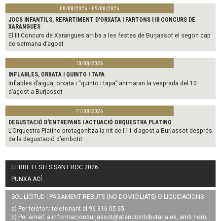
08/08/2026 - 09/08/2026
JOCS INFANTILS, REPARTIMENT D'ORXATA I FARTONS I III CONCURS DE
XARANGUES
El III Concurs de Xarangues arriba a les festes de Burjassot el segon cap
de setmana d’agost
10/08/2026
INFLABLES, ORXATA I QUINTO I TAPA
Inflables d’aigua, orxata i “quinto i tapa” animaran la vesprada del 10
d’agost a Burjassot
11/08/2026
DEGUSTACIÓ D'ENTREPANS I ACTUACIÓ ORQUESTRA PLATINO
L’Orquestra Platino protagonitza la nit de l’11 d’agost a Burjassot després
de la degustació d’embotit
LLIBRE FESTES SANT ROC 2026
PUNXA ACÍ
SOL·LICITUD I PAGAMENT REBUTS (NO DOMICILIATS) O LIQUIDACIONS
a) Per telèfon: telefonant al 96 316 05 65.
b) Per email: a
informacionburjassot@atenciontributaria.es
, amb nom,