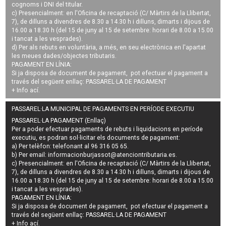
cognoms i DNI del titular.
c) Presencialment: en l'Oficina de recaptació (C/ Màrtirs de la Llibertat,
7), de dilluns a divendres de 8.30 a 14.30 h i dilluns, dimarts i dijous de
16.00 a 18.30 h (del 15 de juny al 15 de setembre: horari de 8.00 a 15.00
i tancat a les vesprades).
d) Per als rebuts en voluntària, a més, en seu electrònica en l'apartat
les meues dades/objectes tributaris.
PAGAMENT EN LÍNIA:
Si ja disposa de document de pagament, pot efectuar el pagament a
través del següent enllaç:
PASSAREL·LA DE PAGAMENT
+ Info
ací
.
PASSAREL·LA MUNICIPAL DE PAGAMENTS EN PERÍODE EXECUTIU
PASSAREL·LA PAGAMENT (Enllaç)
Per a poder efectuar pagaments de
rebuts i liquidacions en període
executiu
, es podran
sol·licitar els documents de pagament
:
a) Per telèfon: telefonant al 96 316 05 65.
b) Per email:
informacionburjassot@atenciontributaria.es
.
c) Presencialment: en l'Oficina de recaptació (C/ Màrtirs de la Llibertat,
7), de dilluns a divendres de 8.30 a 14.30 h i dilluns, dimarts i dijous de
16.00 a 18.30 h (del 15 de juny al 15 de setembre: horari de 8.00 a 15.00
i tancat a les vesprades).
PAGAMENT EN LÍNIA:
Si ja disposa de document de pagament, pot efectuar el pagament a
través del següent enllaç:
PASSAREL·LA DE PAGAMENT
+ Info
ací
.