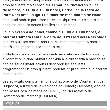
Però, abans del sorteig, el Mercat Municipal l’Almara comptarà
amb activitats molt especials.
El matí del divendres 23 de
desembre, d’11.00 a 13.00 hores, tindrà lloc la festa del
Pare Noel amb un iglú i un taller de manualitats de Nadal
en el qual podran participar totes les xiquetes i els xiquets que
estiguen amb les seues famílies en el mercat.
I el
dimecres 4 de gener, també d’11.00 a 13.00 hores,
el
Mercat L’Almara rebrà la visita de l’Emissari dels Reis Mags
que recollirà les cartes dels xiquets més ressagats. A més, hi
haurà jocs gegants i roses per a tots.
El Nadal es viurà i es deixarà sentir en cada racó de Burjassot i,
el Mercat Municipal l’Almara convida a la ciutadania a passar-se
per les seues instal·lacions i descobrir les activitats
programades i la gran qualitat i varietat de productes que ofereix
cada parada.
Les activitats compten amb la col·laboració de l’Ajuntament de
Burjassot, a través de la Regidoria de Comerç i Mercats, dirigida
per Rosa Coca, de mans de CEMEF, i de l’Associació de
Comerços del Mercat (CODEMER).
TORNAR