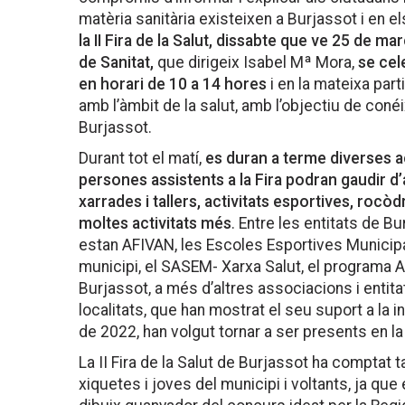
matèria sanitària existeixen a Burjassot i en el
la II Fira de la Salut, dissabte que ve 25 de mar
de Sanitat,
que dirigeix Isabel Mª Mora,
se cele
en horari de 10 a 14 hores
i en la mateixa part
amb l’àmbit de la salut, amb l’objectiu de conéi
Burjassot.
Durant tot el matí,
es duran a terme diverses act
persones assistents a la Fira podran gaudir d’an
xarrades i tallers, activitats esportives, rocòd
moltes activitats més
. Entre les entitats de Bu
estan AFIVAN, les Escoles Esportives Municipal
municipi, el SASEM- Xarxa Salut, el programa A
Burjassot, a més d’altres associacions i entita
localitats, que han mostrat el seu suport a la in
de 2022, han volgut tornar a ser presents en la
La II Fira de la Salut de Burjassot ha comptat 
xiquetes i joves del municipi i voltants, ja que el