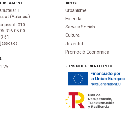
JUNTAMENT
ÀREES
 Castelar 1
Urbanisme
assot (València)
Hisenda
urjassot: 010
Serveis Socials
 96 316 05 00
Cultura
03 61
jassot.es
Joventut
Promoció Econòmica
AL
FONS NEXTGENERATION EU
21 25