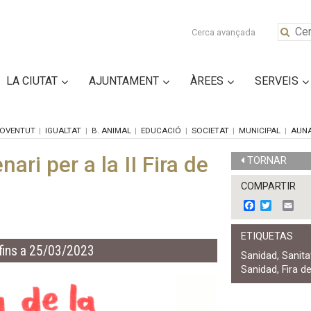
Cerca avançada
LA CIUTAT
AJUNTAMENT
ÀREES
SERVEIS
OVENTUT
IGUALTAT
B. ANIMAL
EDUCACIÓ
SOCIETAT
MUNICIPAL
AUN
ari per a la II Fira de
TORNAR
COMPARTIR
F
T
E
a
w
m
c
i
a
ETIQUETAS
e
t
i
fins a 25/03/2023
b
t
l
Sanidad
,
Sanita
o
e
Sanidad
,
Fira d
o
r
k