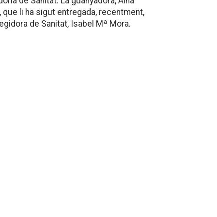
doria de Sanitat. La guanyadora, Aina
que li ha sigut entregada, recentment,
 regidora de Sanitat, Isabel Mª Mora.