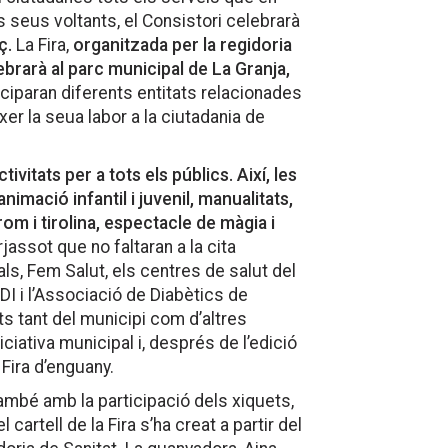
s seus voltants, el Consistori celebrarà
ç.
La Fira,
organitzada per la regidoria
brarà al parc municipal de La Granja,
iciparan diferents entitats relacionades
xer la seua labor a la ciutadania de
ivitats per a tots els públics. Així, les
imació infantil i juvenil, manualitats,
rom i tirolina, espectacle de màgia i
rjassot que no faltaran a la cita
s, Fem Salut, els centres de salut del
DI i l’Associació de Diabètics de
ts tant del municipi com d’altres
iciativa municipal i, després de l’edició
 Fira d’enguany.
també amb la participació dels xiquets,
 cartell de la Fira s’ha creat a partir del