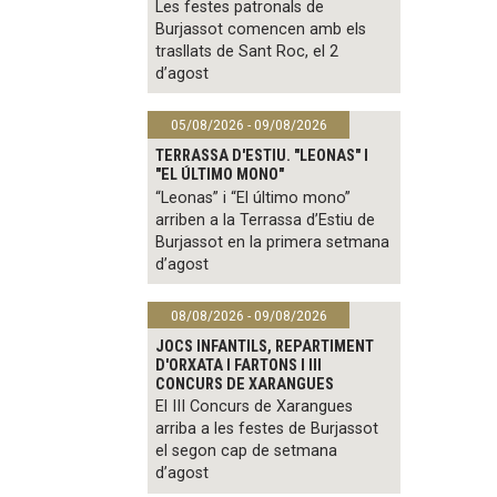
Les festes patronals de
Burjassot comencen amb els
trasllats de Sant Roc, el 2
d’agost
05/08/2026 - 09/08/2026
TERRASSA D'ESTIU. "LEONAS" I
"EL ÚLTIMO MONO"
“Leonas” i “El último mono”
arriben a la Terrassa d’Estiu de
Burjassot en la primera setmana
d’agost
08/08/2026 - 09/08/2026
JOCS INFANTILS, REPARTIMENT
D'ORXATA I FARTONS I III
CONCURS DE XARANGUES
El III Concurs de Xarangues
arriba a les festes de Burjassot
el segon cap de setmana
d’agost