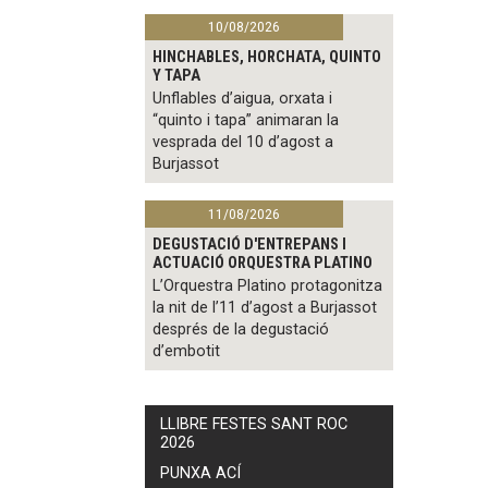
10/08/2026
HINCHABLES, HORCHATA, QUINTO
Y TAPA
Unflables d’aigua, orxata i
“quinto i tapa” animaran la
vesprada del 10 d’agost a
Burjassot
11/08/2026
DEGUSTACIÓ D'ENTREPANS I
ACTUACIÓ ORQUESTRA PLATINO
L’Orquestra Platino protagonitza
la nit de l’11 d’agost a Burjassot
després de la degustació
d’embotit
LLIBRE FESTES SANT ROC
2026
PUNXA ACÍ