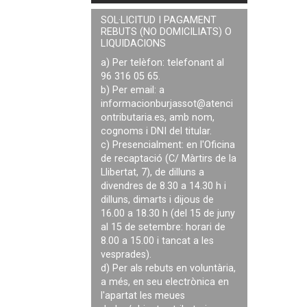
SOL·LICITUD I PAGAMENT
REBUTS (NO DOMICILIATS) O
LIQUIDACIONS
a) Per telèfon: telefonant al
96 316 05 65.
b) Per email: a
informacionburjassot@atenci
ontributaria.es
, amb nom,
cognoms i DNI del titular.
c) Presencialment: en l'Oficina
de recaptació (C/ Màrtirs de la
Llibertat, 7), de dilluns a
divendres de 8.30 a 14.30 h i
dilluns, dimarts i dijous de
16.00 a 18.30 h (del 15 de juny
al 15 de setembre: horari de
8.00 a 15.00 i tancat a les
vesprades).
d) Per als rebuts en voluntària,
a més, en seu electrònica en
l'apartat les meues