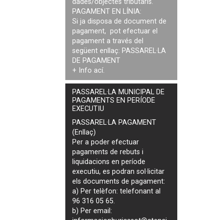
dades/objectes tributaris.
PAGAMENT EN LÍNIA:
Si ja disposa de document de
pagament, pot efectuar el
pagament a través del
següent enllaç:
PASSAREL·LA
DE PAGAMENT
+ Info
ací
.
PASSAREL·LA MUNICIPAL DE
PAGAMENTS EN PERÍODE
EXECUTIU
PASSAREL·LA PAGAMENT
(Enllaç)
Per a poder efectuar
pagaments de
rebuts i
liquidacions en període
executiu
, es podran
sol·licitar
els documents de pagament
:
a) Per telèfon: telefonant al
96 316 05 65.
b) Per email: