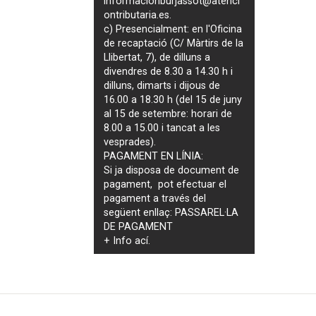
informacionburjassot@atenci
ontributaria.es
.
c) Presencialment: en l'Oficina
de recaptació (C/ Màrtirs de la
Llibertat, 7), de dilluns a
divendres de 8.30 a 14.30 h i
dilluns, dimarts i dijous de
16.00 a 18.30 h (del 15 de juny
al 15 de setembre: horari de
8.00 a 15.00 i tancat a les
vesprades).
PAGAMENT EN LÍNIA:
Si ja disposa de document de
pagament, pot efectuar el
pagament a través del
següent enllaç:
PASSAREL·LA
DE PAGAMENT
+ Info
ací
.