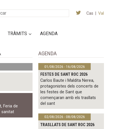
Cas
|
Val
TRÀMITS
AGENDA
AGENDA
A
01/08/2026 - 16/08/2026
FESTES DE SANT ROC 2026
Carlos Baute i Maldita Nerea,
protagonistes dels concerts de
les festes de Sant que
començaran amb els trasllats
del sant
t
,
Feria de
e sanitat
02/08/2026 - 08/08/2026
TRASLLATS DE SANT ROC 2026