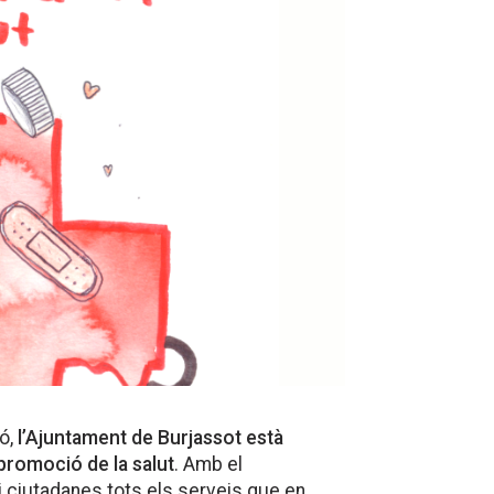
ió,
l’Ajuntament de Burjassot està
 promoció de la salut
. Amb el
i ciutadanes tots els serveis que en