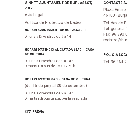
© NNTT AJUNTAMENT DE BURJASSOT,
CONTACTE A
2017
Plaza Emilio
Avís Legal
46100 · Burj
Política de Protecció de Dades
Tel. des de B
Tel. general:
HORARI AJUNTAMENT DE BURJASSOT:
Fax. 96 390 
Dilluns a Divendres de 9 a 14 h
registro@bur
HORARI D’ATENCIÓ AL CIUTADÀ (SAC – CASA
DE CULTURA):
POLICIA LOC
Dilluns a Divendres de 9 a 14 h
Tel. 96 364 
Dimarts i Dijous de 16 a 17:50 h
HORARI D’ESTIU SAC – CASA DE CULTURA
(del 15 de juny al 30 de setembre)
Dilluns a divendres de 9 a 14 h
Dimarts i dijous tancat per la vesprada
CITA PRÈVIA