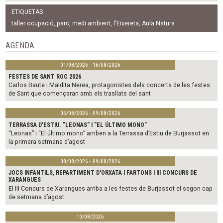
a
w
m
c
i
a
ETIQUETAS
e
t
i
b
t
l
taller ocupació
,
parc
,
medi ambient
,
l'Eixereta
,
Aula Natura
o
e
o
r
AGENDA
k
01/08/2026 - 16/08/2026
FESTES DE SANT ROC 2026
Carlos Baute i Maldita Nerea, protagonistes dels concerts de les festes
de Sant que començaran amb els trasllats del sant
05/08/2026 - 09/08/2026
TERRASSA D'ESTIU. "LEONAS" I "EL ÚLTIMO MONO"
“Leonas” i “El último mono” arriben a la Terrassa d’Estiu de Burjassot en
la primera setmana d’agost
08/08/2026 - 09/08/2026
JOCS INFANTILS, REPARTIMENT D'ORXATA I FARTONS I III CONCURS DE
XARANGUES
El III Concurs de Xarangues arriba a les festes de Burjassot el segon cap
de setmana d’agost
10/08/2026