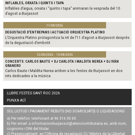
INFLABLES, ORXATA I QUINTO I TAPA
Inflables d’aigua, orxata i “quinto i tapa” animaran la vesprada del 10
d’agost a Burjassot
11/08/2026
DEGUSTACIÓ D'ENTREPANS I ACTUACIÓ ORQUESTRA PLATINO
L’Orquestra Platino protagonitza la nit de l’11 d’agost a Burjassot després
de la degustació d’embotit
12/08/2026 - 13/08/2026
CONCERTS: CARLOS BAUTE + DJ CARLOTA I MALDITA NEREA + DJ IVÁN
GRANERO
Carlos Baute i Maldita Nerea arriben a les festes de Burjassot en dos
nits dedicades a la música
LLIBRE FESTES SANT ROC 2026
PUNXA ACÍ
SOL·LICITUD I PAGAMENT REBUTS (NO DOMICILIATS) O LIQUIDACIONS
a) Per telèfon: telefonant al 96 316 05 65.
b) Per email: a
informacionburjassot@atenciontributaria.es
, amb nom,
cognoms i DNI del titular.
c) Presencialment: en l'Oficina de recaptació (C/ Màrtirs de la Llibertat,