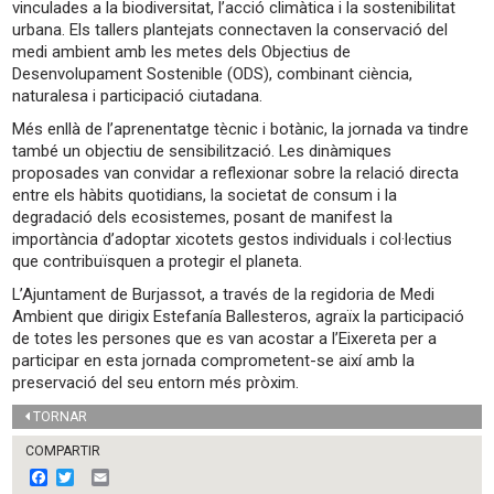
vinculades a la biodiversitat, l’acció climàtica i la sostenibilitat
urbana. Els tallers plantejats connectaven la conservació del
medi ambient amb les metes dels Objectius de
Desenvolupament Sostenible (ODS), combinant ciència,
naturalesa i participació ciutadana.
Més enllà de l’aprenentatge tècnic i botànic, la jornada va tindre
també un objectiu de sensibilització. Les dinàmiques
proposades van convidar a reflexionar sobre la relació directa
entre els hàbits quotidians, la societat de consum i la
degradació dels ecosistemes, posant de manifest la
importància d’adoptar xicotets gestos individuals i col·lectius
que contribuïsquen a protegir el planeta.
L’Ajuntament de Burjassot, a través de la regidoria de Medi
Ambient que dirigix Estefanía Ballesteros, agraïx la participació
de totes les persones que es van acostar a l’Eixereta per a
participar en esta jornada comprometent-se així amb la
preservació del seu entorn més pròxim.
TORNAR
COMPARTIR
F
T
E