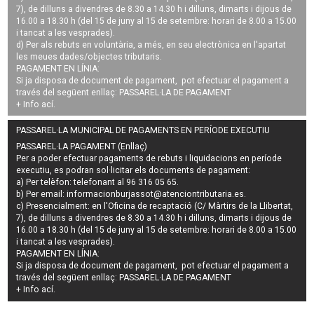
7), de dilluns a divendres de 8.30 a 14.30 h i dilluns, dimarts i dijous de
16.00 a 18.30 h (del 15 de juny al 15 de setembre: horari de 8.00 a 15.00
i tancat a les vesprades).
d) Per als rebuts en voluntària, a més, en seu electrònica en l'apartat
les meues dades/objectes tributaris.
PAGAMENT EN LÍNIA:
Si ja disposa de document de pagament, pot efectuar el pagament a
través del següent enllaç:
PASSAREL·LA DE PAGAMENT
+ Info
ací
.
PASSAREL·LA MUNICIPAL DE PAGAMENTS EN PERÍODE EXECUTIU
PASSAREL·LA PAGAMENT (Enllaç)
Per a poder efectuar pagaments de
rebuts i liquidacions en període
executiu
, es podran
sol·licitar els documents de pagament
:
a) Per telèfon: telefonant al 96 316 05 65.
b) Per email:
informacionburjassot@atenciontributaria.es
.
c) Presencialment: en l'Oficina de recaptació (C/ Màrtirs de la Llibertat,
7), de dilluns a divendres de 8.30 a 14.30 h i dilluns, dimarts i dijous de
16.00 a 18.30 h (del 15 de juny al 15 de setembre: horari de 8.00 a 15.00
i tancat a les vesprades).
PAGAMENT EN LÍNIA:
Si ja disposa de document de pagament, pot efectuar el pagament a
través del següent enllaç:
PASSAREL·LA DE PAGAMENT
+ Info
ací
.