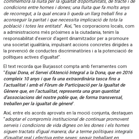
commemora la lluita per la igualtat d’oportunitats, de tracte i de
condicions entre homes i dones; una lluita que fa molts anys
de recorregut, a la qual encara li queda un llarg treball fins a
aconseguir la paritat i que necessita implicació de tota la
població i totes les entitats
”. Així, “les corporacions locals, com
a administracions més pròximes a la ciutadania, tenim la
responsabilitat d’exercir d’agent dinamitzador per a promoure
una societat igualitària, impulsant accions concretes dirigides a
la prevenció de conductes discriminatòries i a la potenciació de
polítiques actives d’igualtat”.
El text recorda que Burjassot compta amb ferramentes com
“
Espai Dona, el Servei d’Atenció Integral a la Dona, que en 2016
compleix 10 anys i que fa una extraordinària tasca fins a
l’actualitat i amb el Fòrum de Participació per la Igualtat de
Gènere que, en l’actualitat, representa una gran quantitat
d’associacions del nostre poble que, de forma transversal,
treballen per la igualtat de gènere
”.
Així, entre els acords aprovats en la moció conjunta, destaquen
“
adoptar el compromís institucional de continuar promovent
serveis i condicions de vida dignes on les dones i els homes
siguen tractats d’igual manera; dur a terme polítiques integrals
d’igualtat real i efectiva entre sexes; seguir treballant en