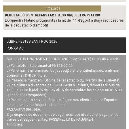
11/08/2026
DEGUSTACIÓ D'ENTREPANS I ACTUACIÓ ORQUESTRA PLATINO
L’Orquestra Platino protagonitza la nit de l’11 d’agost a Burjassot després
de la degustació d’embotit
LLIBRE FESTES SANT ROC 2026
PUNXA ACÍ
SOL·LICITUD I PAGAMENT REBUTS (NO DOMICILIATS) O LIQUIDACIONS
a) Per telèfon: telefonant al 96 316 05 65.
b) Per email: a
informacionburjassot@atenciontributaria.es
, amb nom,
cognoms i DNI del titular.
c) Presencialment: en l'Oficina de recaptació (C/ Màrtirs de la Llibertat,
7), de dilluns a divendres de 8.30 a 14.30 h i dilluns, dimarts i dijous de
16.00 a 18.30 h (del 15 de juny al 15 de setembre: horari de 8.00 a 15.00
i tancat a les vesprades).
d) Per als rebuts en voluntària, a més, en seu electrònica en l'apartat
les meues dades/objectes tributaris.
PAGAMENT EN LÍNIA:
Si ja disposa de document de pagament, pot efectuar el pagament a
través del següent enllaç:
PASSAREL·LA DE PAGAMENT
+ Info
ací
.