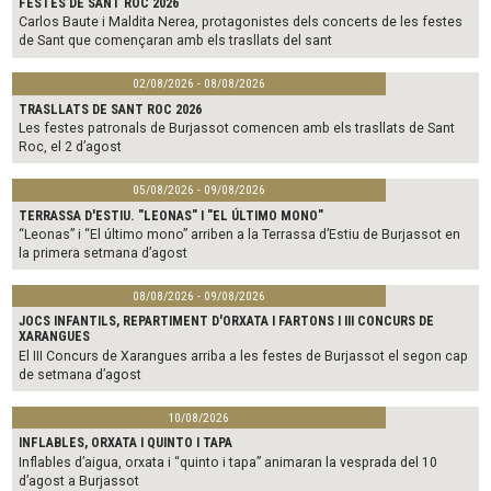
FESTES DE SANT ROC 2026
Carlos Baute i Maldita Nerea, protagonistes dels concerts de les festes
de Sant que començaran amb els trasllats del sant
02/08/2026 - 08/08/2026
TRASLLATS DE SANT ROC 2026
Les festes patronals de Burjassot comencen amb els trasllats de Sant
Roc, el 2 d’agost
05/08/2026 - 09/08/2026
TERRASSA D'ESTIU. "LEONAS" I "EL ÚLTIMO MONO"
“Leonas” i “El último mono” arriben a la Terrassa d’Estiu de Burjassot en
la primera setmana d’agost
08/08/2026 - 09/08/2026
JOCS INFANTILS, REPARTIMENT D'ORXATA I FARTONS I III CONCURS DE
XARANGUES
El III Concurs de Xarangues arriba a les festes de Burjassot el segon cap
de setmana d’agost
10/08/2026
INFLABLES, ORXATA I QUINTO I TAPA
Inflables d’aigua, orxata i “quinto i tapa” animaran la vesprada del 10
d’agost a Burjassot