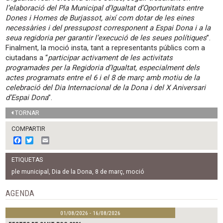
l’elaboració del Pla Municipal d’Igualtat d’Oportunitats entre
Dones i Homes de Burjassot, així com dotar de les eines
necessàries i del pressupost corresponent a Espai Dona i a la
seua regidoria per garantir l’execució de les seues polítiques
”.
Finalment, la moció insta, tant a representants públics com a
ciutadans a “
participar activament de les activitats
programades per la Regidoria d’Igualtat, especialment dels
actes programats entre el 6 i el 8 de març amb motiu de la
celebració del Dia Internacional de la Dona i del X Aniversari
d’Espai Dona
”.
TORNAR
COMPARTIR
F
T
E
a
w
m
c
i
a
ETIQUETAS
e
t
i
b
t
l
ple municipal
,
Dia de la Dona
,
8 de març
,
moció
o
e
o
r
AGENDA
k
01/08/2026 - 16/08/2026