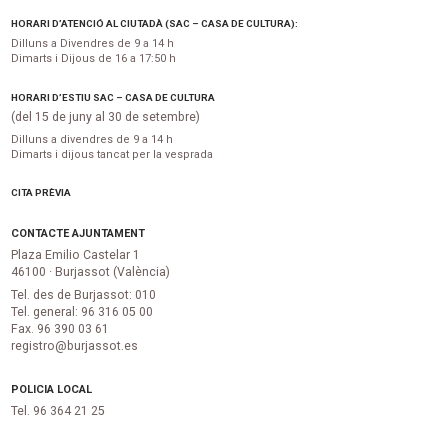
HORARI D’ATENCIÓ AL CIUTADÀ (SAC – CASA DE CULTURA):
Dilluns a Divendres de 9 a 14 h
Dimarts i Dijous de 16 a 17:50 h
HORARI D’ESTIU SAC – CASA DE CULTURA
(del 15 de juny al 30 de setembre)
Dilluns a divendres de 9 a 14 h
Dimarts i dijous tancat per la vesprada
CITA PRÈVIA
CONTACTE AJUNTAMENT
Plaza Emilio Castelar 1
46100 · Burjassot (València)
Tel. des de Burjassot: 010
Tel. general: 96 316 05 00
Fax. 96 390 03 61
registro@burjassot.es
POLICIA LOCAL
Tel. 96 364 21 25