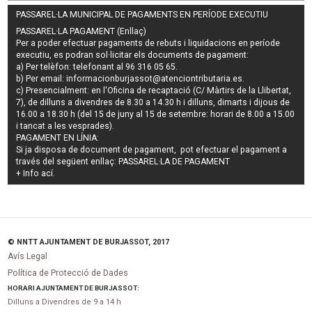
PASSAREL·LA MUNICIPAL DE PAGAMENTS EN PERÍODE EXECUTIU
PASSAREL·LA PAGAMENT (Enllaç)
Per a poder efectuar pagaments de
rebuts i liquidacions en període
executiu
, es podran
sol·licitar els documents de pagament
:
a) Per telèfon: telefonant al 96 316 05 65.
b) Per email:
informacionburjassot@atenciontributaria.es
.
c) Presencialment: en l'Oficina de recaptació (C/ Màrtirs de la Llibertat,
7), de dilluns a divendres de 8.30 a 14.30 h i dilluns, dimarts i dijous de
16.00 a 18.30 h (del 15 de juny al 15 de setembre: horari de 8.00 a 15.00
i tancat a les vesprades).
PAGAMENT EN LÍNIA:
Si ja disposa de document de pagament, pot efectuar el pagament a
través del següent enllaç:
PASSAREL·LA DE PAGAMENT
+ Info
ací
.
© NNTT AJUNTAMENT DE BURJASSOT, 2017
Avís Legal
Política de Protecció de Dades
HORARI AJUNTAMENT DE BURJASSOT:
Dilluns a Divendres de 9 a 14 h