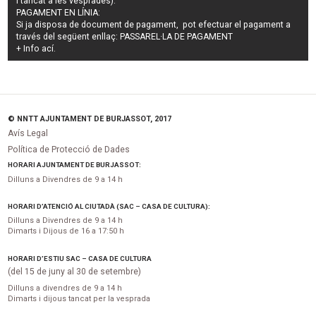
i tancat a les vesprades).
PAGAMENT EN LÍNIA:
Si ja disposa de document de pagament, pot efectuar el pagament a
través del següent enllaç:
PASSAREL·LA DE PAGAMENT
+ Info
ací
.
© NNTT AJUNTAMENT DE BURJASSOT, 2017
Avís Legal
Política de Protecció de Dades
HORARI AJUNTAMENT DE BURJASSOT:
Dilluns a Divendres de 9 a 14 h
HORARI D’ATENCIÓ AL CIUTADÀ (SAC – CASA DE CULTURA):
Dilluns a Divendres de 9 a 14 h
Dimarts i Dijous de 16 a 17:50 h
HORARI D’ESTIU SAC – CASA DE CULTURA
(del 15 de juny al 30 de setembre)
Dilluns a divendres de 9 a 14 h
Dimarts i dijous tancat per la vesprada