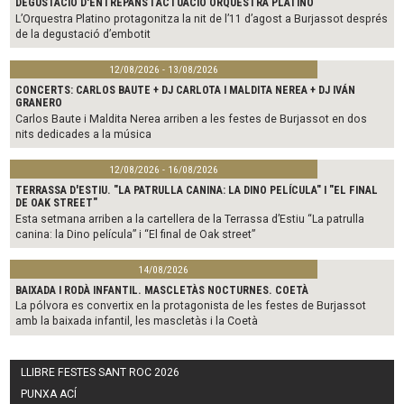
DEGUSTACIÓ D'ENTREPANS I ACTUACIÓ ORQUESTRA PLATINO
L’Orquestra Platino protagonitza la nit de l’11 d’agost a Burjassot després
de la degustació d’embotit
12/08/2026 - 13/08/2026
CONCERTS: CARLOS BAUTE + DJ CARLOTA I MALDITA NEREA + DJ IVÁN
GRANERO
Carlos Baute i Maldita Nerea arriben a les festes de Burjassot en dos
nits dedicades a la música
12/08/2026 - 16/08/2026
TERRASSA D'ESTIU. "LA PATRULLA CANINA: LA DINO PELÍCULA" I "EL FINAL
DE OAK STREET"
Esta setmana arriben a la cartellera de la Terrassa d’Estiu “La patrulla
canina: la Dino película” i “El final de Oak street”
14/08/2026
BAIXADA I RODÀ INFANTIL. MASCLETÀS NOCTURNES. COETÀ
La pólvora es convertix en la protagonista de les festes de Burjassot
amb la baixada infantil, les mascletàs i la Coetà
LLIBRE FESTES SANT ROC 2026
PUNXA ACÍ