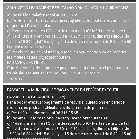
SOL·LICITUD I PAGAMENT REBUTS (NO DOMICILIATS) O LIQUIDACIONS
a) Per telèfon: telefonant al 96 316 05 65.
b) Per email: a
informacionburjassot@atenciontributaria.es
, amb nom,
cognoms i DNI del titular.
c) Presencialment: en l'Oficina de recaptació (C/ Màrtirs de la Llibertat,
7), de dilluns a divendres de 8.30 a 14.30 h i dilluns, dimarts i dijous de
16.00 a 18.30 h (del 15 de juny al 15 de setembre: horari de 8.00 a 15.00
i tancat a les vesprades).
d) Per als rebuts en voluntària, a més, en seu electrònica en l'apartat
les meues dades/objectes tributaris.
PAGAMENT EN LÍNIA:
Si ja disposa de document de pagament, pot efectuar el pagament a
través del següent enllaç:
PASSAREL·LA DE PAGAMENT
+ Info
ací
.
PASSAREL·LA MUNICIPAL DE PAGAMENTS EN PERÍODE EXECUTIU
PASSAREL·LA PAGAMENT (Enllaç)
Per a poder efectuar pagaments de
rebuts i liquidacions en període
executiu
, es podran
sol·licitar els documents de pagament
:
a) Per telèfon: telefonant al 96 316 05 65.
b) Per email:
informacionburjassot@atenciontributaria.es
.
c) Presencialment: en l'Oficina de recaptació (C/ Màrtirs de la Llibertat,
7), de dilluns a divendres de 8.30 a 14.30 h i dilluns, dimarts i dijous de
16.00 a 18.30 h (del 15 de juny al 15 de setembre: horari de 8.00 a 15.00