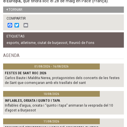
d’Europa,
que tindrà lloc el 28 de maig en Pacé (França).
TORNAR
COMPARTIR
F
T
E
a
w
m
c
i
a
ETIQUETAS
e
t
i
b
t
l
esports
,
atletisme
,
ciutat de burjassot
,
Reunió de Fons
o
e
o
r
AGENDA
k
01/08/2026 - 16/08/2026
FESTES DE SANT ROC 2026
Carlos Baute i Maldita Nerea, protagonistes dels concerts de les festes
de Sant que començaran amb els trasllats del sant
10/08/2026
INFLABLES, ORXATA I QUINTO I TAPA
Inflables d’aigua, orxata i “quinto i tapa” animaran la vesprada del 10
d’agost a Burjassot
11/08/2026