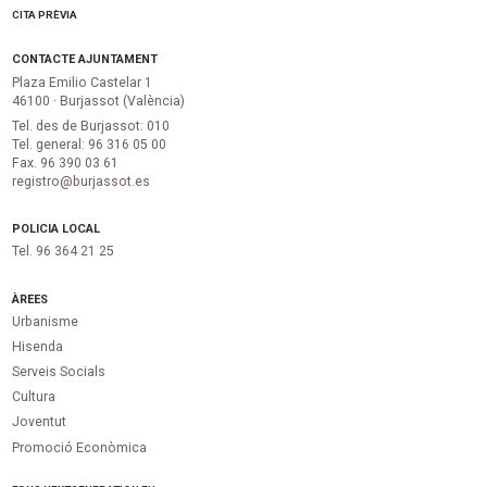
CITA PRÈVIA
CONTACTE AJUNTAMENT
Plaza Emilio Castelar 1
46100 · Burjassot (València)
Tel. des de Burjassot: 010
Tel. general: 96 316 05 00
Fax. 96 390 03 61
registro@burjassot.es
POLICIA LOCAL
Tel. 96 364 21 25
ÀREES
Urbanisme
Hisenda
Serveis Socials
Cultura
Joventut
Promoció Econòmica