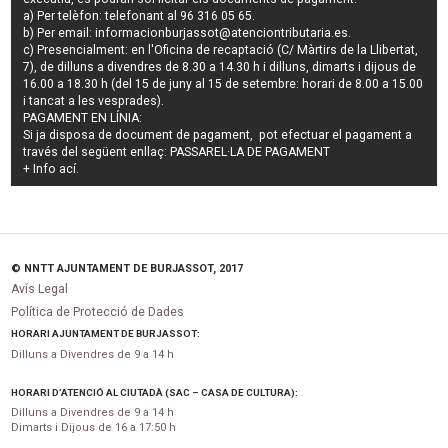
a) Per telèfon: telefonant al 96 316 05 65.
b) Per email:
informacionburjassot@atenciontributaria.es
.
c) Presencialment: en l'Oficina de recaptació (C/ Màrtirs de la Llibertat,
7), de dilluns a divendres de 8.30 a 14.30 h i dilluns, dimarts i dijous de
16.00 a 18.30 h (del 15 de juny al 15 de setembre: horari de 8.00 a 15.00
i tancat a les vesprades).
PAGAMENT EN LÍNIA:
Si ja disposa de document de pagament, pot efectuar el pagament a
través del següent enllaç:
PASSAREL·LA DE PAGAMENT
+ Info
ací
.
© NNTT AJUNTAMENT DE BURJASSOT, 2017
Avís Legal
Política de Protecció de Dades
HORARI AJUNTAMENT DE BURJASSOT:
Dilluns a Divendres de 9 a 14 h
HORARI D’ATENCIÓ AL CIUTADÀ (SAC – CASA DE CULTURA):
Dilluns a Divendres de 9 a 14 h
Dimarts i Dijous de 16 a 17:50 h