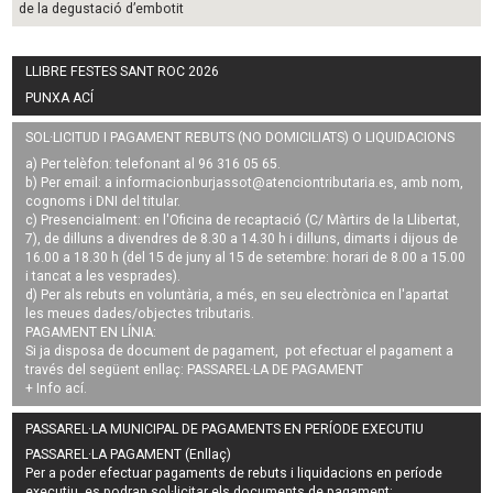
de la degustació d’embotit
LLIBRE FESTES SANT ROC 2026
PUNXA ACÍ
SOL·LICITUD I PAGAMENT REBUTS (NO DOMICILIATS) O LIQUIDACIONS
a) Per telèfon: telefonant al 96 316 05 65.
b) Per email: a
informacionburjassot@atenciontributaria.es
, amb nom,
cognoms i DNI del titular.
c) Presencialment: en l'Oficina de recaptació (C/ Màrtirs de la Llibertat,
7), de dilluns a divendres de 8.30 a 14.30 h i dilluns, dimarts i dijous de
16.00 a 18.30 h (del 15 de juny al 15 de setembre: horari de 8.00 a 15.00
i tancat a les vesprades).
d) Per als rebuts en voluntària, a més, en seu electrònica en l'apartat
les meues dades/objectes tributaris.
PAGAMENT EN LÍNIA:
Si ja disposa de document de pagament, pot efectuar el pagament a
través del següent enllaç:
PASSAREL·LA DE PAGAMENT
+ Info
ací
.
PASSAREL·LA MUNICIPAL DE PAGAMENTS EN PERÍODE EXECUTIU
PASSAREL·LA PAGAMENT (Enllaç)
Per a poder efectuar pagaments de
rebuts i liquidacions en període
executiu
, es podran
sol·licitar els documents de pagament
: