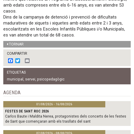
amb edats compreses entre els 6-16 anys, es van atendre 53
casos.
Dins de la campanya de detenció i prevenció de dificultats
maduratives de xiquets i xiquetes amb edats entre 2 i 3 anys,
escolaritzats en les Escoles Infantils Públiques i/o Municipals,
es van atendre un total de 68 casos.
TORNAR
COMPARTIR
F
T
E
a
w
m
c
i
a
ETIQUETAS
e
t
i
b
t
l
municipal
,
servei
,
psicopedagògic
o
e
o
r
AGENDA
k
01/08/2026 - 16/08/2026
FESTES DE SANT ROC 2026
Carlos Baute i Maldita Nerea, protagonistes dels concerts de les festes
de Sant que començaran amb els trasllats del sant
02/08/2026 - 08/08/2026