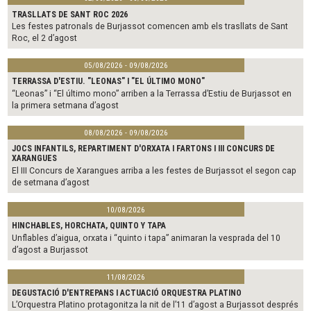
TRASLLATS DE SANT ROC 2026
Les festes patronals de Burjassot comencen amb els trasllats de Sant
Roc, el 2 d’agost
05/08/2026 - 09/08/2026
TERRASSA D'ESTIU. "LEONAS" I "EL ÚLTIMO MONO"
“Leonas” i “El último mono” arriben a la Terrassa d’Estiu de Burjassot en
la primera setmana d’agost
08/08/2026 - 09/08/2026
JOCS INFANTILS, REPARTIMENT D'ORXATA I FARTONS I III CONCURS DE
XARANGUES
El III Concurs de Xarangues arriba a les festes de Burjassot el segon cap
de setmana d’agost
10/08/2026
HINCHABLES, HORCHATA, QUINTO Y TAPA
Unflables d’aigua, orxata i “quinto i tapa” animaran la vesprada del 10
d’agost a Burjassot
11/08/2026
DEGUSTACIÓ D'ENTREPANS I ACTUACIÓ ORQUESTRA PLATINO
L’Orquestra Platino protagonitza la nit de l’11 d’agost a Burjassot després