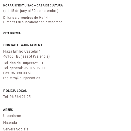
HORARI D’ESTIU SAC – CASA DE CULTURA
(del 15 de juny al 30 de setembre)
Dilluns a divendres de 9 a 14 h
Dimarts i dijous tancat per la vesprada
CITA PRÈVIA
CONTACTE AJUNTAMENT
Plaza Emilio Castelar 1
46100 · Burjassot (València)
Tel. des de Burjassot: 010
Tel. general: 96 316 05 00
Fax. 96 390 03 61
registro@burjassot.es
POLICIA LOCAL
Tel. 96 364 21 25
ÀREES
Urbanisme
Hisenda
Serveis Socials