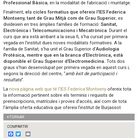
Professional Bàsica
, en la modalitat de fabricació i muntatge.
Finalment,
els cicles formatius que ofereix l’IES Federica
Montseny, tant de Grau Mitjà com de Grau Superior
, es
divideixen en tres àmplies famílies de formació:
Sanitat,
Electrònica i Telecomunicacions i Mecatrònica
. Durant el
curs que ara està arribant a la seua fi, s’ha cursat per primera
vegada en l’institut dues noves modalitats formatives. A la
família de Sanitat, s’ha unit el Grau Superior d’
Audiologia
Protèsica, mentre que en la branca d’Electrònica, està
disponible el Grau Superior d’Electromedicina.
Tots dos
graus s’han desenvolupat per primera vegada en aquest curs i,
segons la direcció del centre, “
amb èxit de participació i
resultats
”.
La
nova pàgina web que té l’IES Federica Montseny
ofereix tota
la informació pertinent sobre els terminis i requisits de
preinscripcions, matrícules i proves d’accés, així com de tota
l’àmplia oferta educativa que ofereix l’institut de Burjassot.
TORNAR
COMPARTIR
F
T
E