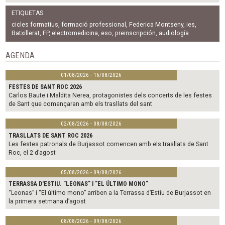
a
w
m
c
i
a
ETIQUETAS
e
t
i
b
t
l
cicles formatius
,
formació professional
,
Federica Montseny
,
ies
,
o
e
Batxillerat
,
FP
,
electromedicina
,
eso
,
preinscripción
,
audiología
o
r
k
AGENDA
01/08/2026 - 16/08/2026
FESTES DE SANT ROC 2026
Carlos Baute i Maldita Nerea, protagonistes dels concerts de les festes
de Sant que començaran amb els trasllats del sant
02/08/2026 - 08/08/2026
TRASLLATS DE SANT ROC 2026
Les festes patronals de Burjassot comencen amb els trasllats de Sant
Roc, el 2 d’agost
05/08/2026 - 09/08/2026
TERRASSA D'ESTIU. "LEONAS" I "EL ÚLTIMO MONO"
“Leonas” i “El último mono” arriben a la Terrassa d’Estiu de Burjassot en
la primera setmana d’agost
08/08/2026 - 09/08/2026