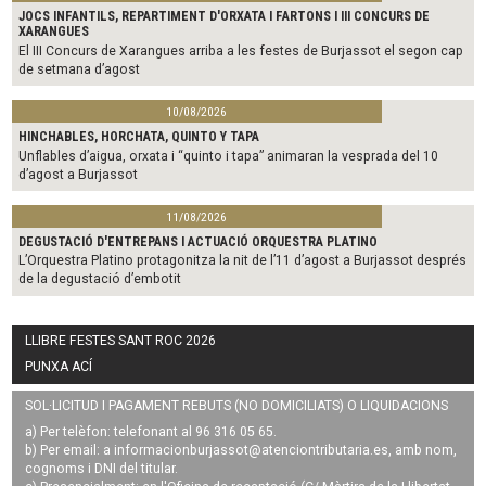
JOCS INFANTILS, REPARTIMENT D'ORXATA I FARTONS I III CONCURS DE
XARANGUES
El III Concurs de Xarangues arriba a les festes de Burjassot el segon cap
de setmana d’agost
10/08/2026
HINCHABLES, HORCHATA, QUINTO Y TAPA
Unflables d’aigua, orxata i “quinto i tapa” animaran la vesprada del 10
d’agost a Burjassot
11/08/2026
DEGUSTACIÓ D'ENTREPANS I ACTUACIÓ ORQUESTRA PLATINO
L’Orquestra Platino protagonitza la nit de l’11 d’agost a Burjassot després
de la degustació d’embotit
LLIBRE FESTES SANT ROC 2026
PUNXA ACÍ
SOL·LICITUD I PAGAMENT REBUTS (NO DOMICILIATS) O LIQUIDACIONS
a) Per telèfon: telefonant al 96 316 05 65.
b) Per email: a
informacionburjassot@atenciontributaria.es
, amb nom,
cognoms i DNI del titular.