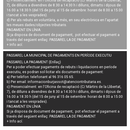
c) Presencialment: en l'Oficina de recaptació (C/ Màrtirs de la Llibertat,
7), de dilluns a divendres de 8.30 a 14.30 h i dilluns, dimarts i dijous de
16.00 a 18.30 h (del 15 de juny al 15 de setembre: horari de 8.00 a 15.00
i tancat a les vesprades).
d) Per als rebuts en voluntària, a més, en seu electrònica en l'apartat
les meues dades/objectes tributaris.
PAGAMENT EN LÍNIA:
Si ja disposa de document de pagament, pot efectuar el pagament a
través del següent enllaç:
PASSAREL·LA DE PAGAMENT
+ Info
ací
.
PASSAREL·LA MUNICIPAL DE PAGAMENTS EN PERÍODE EXECUTIU
PASSAREL·LA PAGAMENT (Enllaç)
Per a poder efectuar pagaments de
rebuts i liquidacions en període
executiu
, es podran
sol·licitar els documents de pagament
:
a) Per telèfon: telefonant al 96 316 05 65.
b) Per email:
informacionburjassot@atenciontributaria.es
.
c) Presencialment: en l'Oficina de recaptació (C/ Màrtirs de la Llibertat,
7), de dilluns a divendres de 8.30 a 14.30 h i dilluns, dimarts i dijous de
16.00 a 18.30 h (del 15 de juny al 15 de setembre: horari de 8.00 a 15.00
i tancat a les vesprades).
PAGAMENT EN LÍNIA:
Si ja disposa de document de pagament, pot efectuar el pagament a
través del següent enllaç:
PASSAREL·LA DE PAGAMENT
+ Info
ací
.