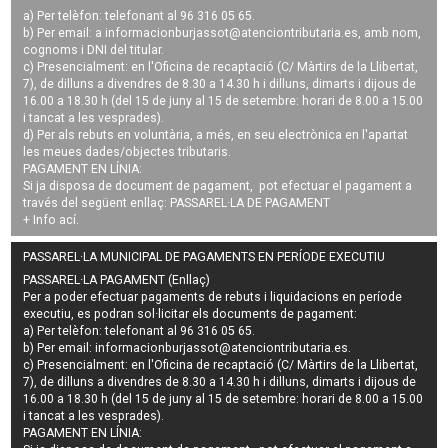
a) Per telèfon: telefonant al 96 316 05 65.
b) Per email: a
informacionburjassot@atenciontributaria.es
, amb nom,
cognoms i DNI del titular.
c) Presencialment: en l'Oficina de recaptació (C/ Màrtirs de la Llibertat,
7), de dilluns a divendres de 8.30 a 14.30 h i dilluns, dimarts i dijous de
16.00 a 18.30 h (del 15 de juny al 15 de setembre: horari de 8.00 a 15.00
i tancat a les vesprades).
d) Per als rebuts en voluntària, a més, en seu electrònica en l'apartat
les meues dades/objectes tributaris.
PAGAMENT EN LÍNIA:
Si ja disposa de document de pagament, pot efectuar el pagament a
través del següent enllaç:
PASSAREL·LA DE PAGAMENT
+ Info
ací
.
PASSAREL·LA MUNICIPAL DE PAGAMENTS EN PERÍODE EXECUTIU
PASSAREL·LA PAGAMENT (Enllaç)
Per a poder efectuar pagaments de
rebuts i liquidacions en període
executiu
, es podran
sol·licitar els documents de pagament
:
a) Per telèfon: telefonant al 96 316 05 65.
b) Per email:
informacionburjassot@atenciontributaria.es
.
c) Presencialment: en l'Oficina de recaptació (C/ Màrtirs de la Llibertat,
7), de dilluns a divendres de 8.30 a 14.30 h i dilluns, dimarts i dijous de
16.00 a 18.30 h (del 15 de juny al 15 de setembre: horari de 8.00 a 15.00
i tancat a les vesprades).
PAGAMENT EN LÍNIA: