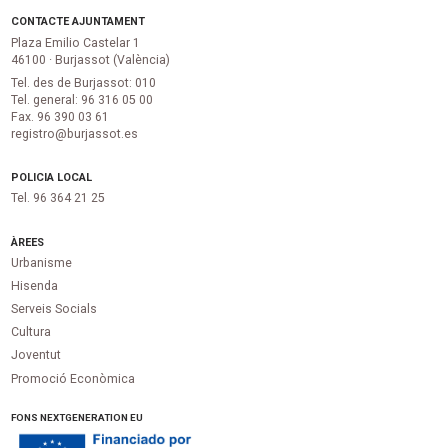
CONTACTE AJUNTAMENT
Plaza Emilio Castelar 1
46100 · Burjassot (València)
Tel. des de Burjassot: 010
Tel. general: 96 316 05 00
Fax. 96 390 03 61
registro@burjassot.es
POLICIA LOCAL
Tel. 96 364 21 25
ÀREES
Urbanisme
Hisenda
Serveis Socials
Cultura
Joventut
Promoció Econòmica
FONS NEXTGENERATION EU