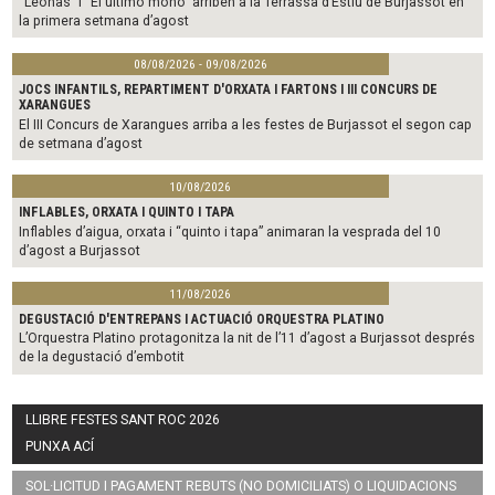
“Leonas” i “El último mono” arriben a la Terrassa d’Estiu de Burjassot en
la primera setmana d’agost
08/08/2026 - 09/08/2026
JOCS INFANTILS, REPARTIMENT D'ORXATA I FARTONS I III CONCURS DE
XARANGUES
El III Concurs de Xarangues arriba a les festes de Burjassot el segon cap
de setmana d’agost
10/08/2026
INFLABLES, ORXATA I QUINTO I TAPA
Inflables d’aigua, orxata i “quinto i tapa” animaran la vesprada del 10
d’agost a Burjassot
11/08/2026
DEGUSTACIÓ D'ENTREPANS I ACTUACIÓ ORQUESTRA PLATINO
L’Orquestra Platino protagonitza la nit de l’11 d’agost a Burjassot després
de la degustació d’embotit
LLIBRE FESTES SANT ROC 2026
PUNXA ACÍ
SOL·LICITUD I PAGAMENT REBUTS (NO DOMICILIATS) O LIQUIDACIONS