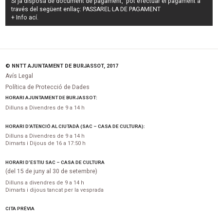
Si ja disposa de document de pagament, pot efectuar el pagament a
través del següent enllaç:
PASSAREL·LA DE PAGAMENT
+ Info
ací
.
© NNTT AJUNTAMENT DE BURJASSOT, 2017
Avís Legal
Política de Protecció de Dades
HORARI AJUNTAMENT DE BURJASSOT:
Dilluns a Divendres de 9 a 14 h
HORARI D’ATENCIÓ AL CIUTADÀ (SAC – CASA DE CULTURA):
Dilluns a Divendres de 9 a 14 h
Dimarts i Dijous de 16 a 17:50 h
HORARI D’ESTIU SAC – CASA DE CULTURA
(del 15 de juny al 30 de setembre)
Dilluns a divendres de 9 a 14 h
Dimarts i dijous tancat per la vesprada
CITA PRÈVIA