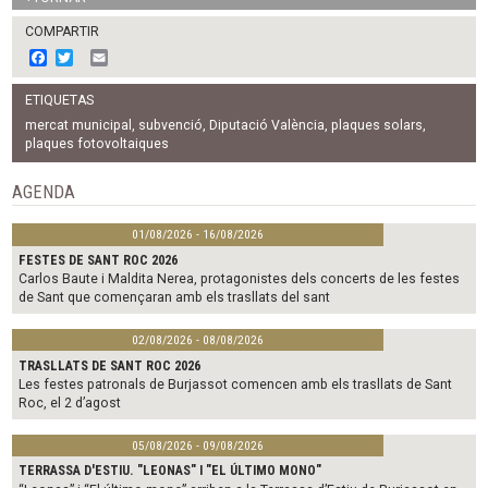
COMPARTIR
F
T
E
a
w
m
c
i
a
ETIQUETAS
e
t
i
b
t
l
mercat municipal
,
subvenció
,
Diputació València
,
plaques solars
,
o
e
plaques fotovoltaiques
o
r
k
AGENDA
01/08/2026 - 16/08/2026
FESTES DE SANT ROC 2026
Carlos Baute i Maldita Nerea, protagonistes dels concerts de les festes
de Sant que començaran amb els trasllats del sant
02/08/2026 - 08/08/2026
TRASLLATS DE SANT ROC 2026
Les festes patronals de Burjassot comencen amb els trasllats de Sant
Roc, el 2 d’agost
05/08/2026 - 09/08/2026
TERRASSA D'ESTIU. "LEONAS" I "EL ÚLTIMO MONO"