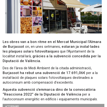
Les obres van a bon ritme en el Mercat Municipal l’Almara
de Burjassot
on, en unes setmanes,
estaran ja instal·lades
les plaques solars fotovoltaiques
que l’Ajuntament de la
localitat instal·larà,
gràcies a la subvenció concedida per la
Diputació de València.
Des de l’àrea de Medi Ambient de la citada administració,
Burjassot ha rebut una subvenció de 17.691,06€
per a la
instal·lació de plaques solars fotovoltaiques destinades a
autoconsum amb compensació d’excedents.
Aquesta subvenció s’emmarca dins de la convocatòria
“Reacciona 2022” de la Diputació de València
per a
l’autoconsum energètic en edificis i equipaments municipals.
TORNAR