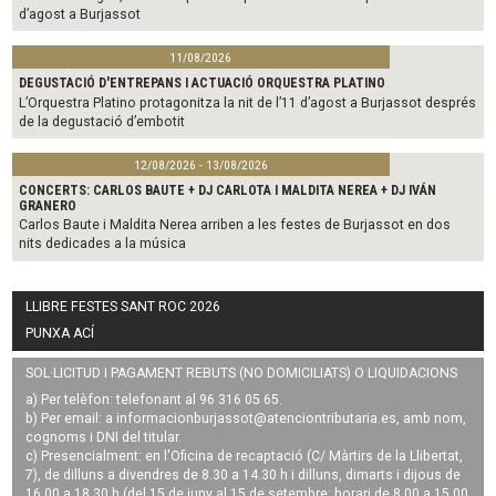
d’agost a Burjassot
11/08/2026
DEGUSTACIÓ D'ENTREPANS I ACTUACIÓ ORQUESTRA PLATINO
L’Orquestra Platino protagonitza la nit de l’11 d’agost a Burjassot després
de la degustació d’embotit
12/08/2026 - 13/08/2026
CONCERTS: CARLOS BAUTE + DJ CARLOTA I MALDITA NEREA + DJ IVÁN
GRANERO
Carlos Baute i Maldita Nerea arriben a les festes de Burjassot en dos
nits dedicades a la música
LLIBRE FESTES SANT ROC 2026
PUNXA ACÍ
SOL·LICITUD I PAGAMENT REBUTS (NO DOMICILIATS) O LIQUIDACIONS
a) Per telèfon: telefonant al 96 316 05 65.
b) Per email: a
informacionburjassot@atenciontributaria.es
, amb nom,
cognoms i DNI del titular.
c) Presencialment: en l'Oficina de recaptació (C/ Màrtirs de la Llibertat,
7), de dilluns a divendres de 8.30 a 14.30 h i dilluns, dimarts i dijous de
16.00 a 18.30 h (del 15 de juny al 15 de setembre: horari de 8.00 a 15.00