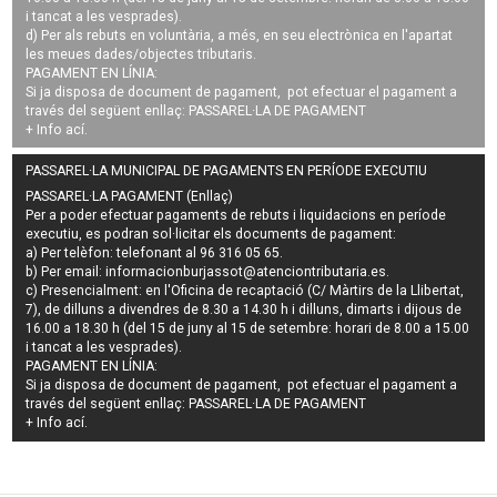
i tancat a les vesprades).
d) Per als rebuts en voluntària, a més, en seu electrònica en l'apartat
les meues dades/objectes tributaris.
PAGAMENT EN LÍNIA:
Si ja disposa de document de pagament, pot efectuar el pagament a
través del següent enllaç:
PASSAREL·LA DE PAGAMENT
+ Info
ací
.
PASSAREL·LA MUNICIPAL DE PAGAMENTS EN PERÍODE EXECUTIU
PASSAREL·LA PAGAMENT (Enllaç)
Per a poder efectuar pagaments de
rebuts i liquidacions en període
executiu
, es podran
sol·licitar els documents de pagament
:
a) Per telèfon: telefonant al 96 316 05 65.
b) Per email:
informacionburjassot@atenciontributaria.es
.
c) Presencialment: en l'Oficina de recaptació (C/ Màrtirs de la Llibertat,
7), de dilluns a divendres de 8.30 a 14.30 h i dilluns, dimarts i dijous de
16.00 a 18.30 h (del 15 de juny al 15 de setembre: horari de 8.00 a 15.00
i tancat a les vesprades).
PAGAMENT EN LÍNIA:
Si ja disposa de document de pagament, pot efectuar el pagament a
través del següent enllaç:
PASSAREL·LA DE PAGAMENT
+ Info
ací
.