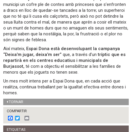
municipi un cofre ple de contes amb princeses que s’enfronten
a dracs en lloc de quedar-se tancades a la torre; un superheroi
que no té qui li cusa els calçotets, però això no pot detindre la
seua lluita contra el mal, de manera que aprén a cosir ell mateix
o un munt de homes durs que no amaguen els seus sentiments,
perquè saben que la nostàlgia, la por, la frustració o el plor no
són signes de feblesa.
Així mateix,
Espai Dona està desenvolupant la campanya
“Deixa’m jugar, deixa’m ser”
que, a través d’un
tríptic que es
repartirà en els centres educatius i municipals de
Burjassot,
té com a objectiu el sensibilitzar a les famílies de
menors que els joguets no tenen sexe.
Un mes molt intens per a Espai Dona que, en cada acció que
realitza, continua treballant per la igualtat efectiva entre dones i
homes.
TORNAR
COMPARTIR
F
T
E
a
w
m
c
i
a
ETIQUETAS