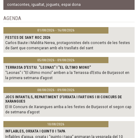
e
t
i
b
t
l
contacontes
,
igualtat
,
joguets
,
espai dona
o
e
o
r
AGENDA
k
01/08/2026 - 16/08/2026
FESTES DE SANT ROC 2026
Carlos Baute i Maldita Nerea, protagonistes dels concerts de les festes
de Sant que començaran amb els trasllats del sant
05/08/2026 - 09/08/2026
TERRASSA D'ESTIU. "LEONAS" I "EL ÚLTIMO MONO"
“Leonas” i “El último mono” arriben a la Terrassa d’Estiu de Burjassot en
la primera setmana d’agost
08/08/2026 - 09/08/2026
JOCS INFANTILS, REPARTIMENT D'ORXATA I FARTONS I III CONCURS DE
XARANGUES
El III Concurs de Xarangues arriba a les festes de Burjassot el segon cap
de setmana d’agost
10/08/2026
INFLABLES, ORXATA I QUINTO I TAPA
Inflables d’aigua, orxata i “quinto i tapa” animaran la vesprada del 10