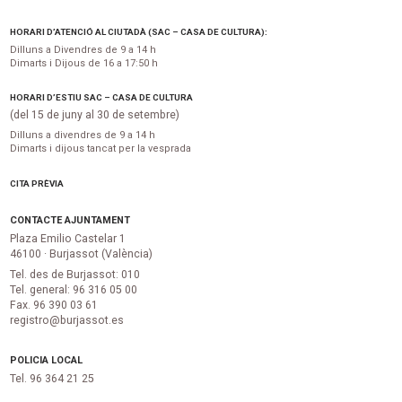
HORARI D’ATENCIÓ AL CIUTADÀ (SAC – CASA DE CULTURA):
Dilluns a Divendres de 9 a 14 h
Dimarts i Dijous de 16 a 17:50 h
HORARI D’ESTIU SAC – CASA DE CULTURA
(del 15 de juny al 30 de setembre)
Dilluns a divendres de 9 a 14 h
Dimarts i dijous tancat per la vesprada
CITA PRÈVIA
CONTACTE AJUNTAMENT
Plaza Emilio Castelar 1
46100 · Burjassot (València)
Tel. des de Burjassot: 010
Tel. general: 96 316 05 00
Fax. 96 390 03 61
registro@burjassot.es
POLICIA LOCAL
Tel. 96 364 21 25