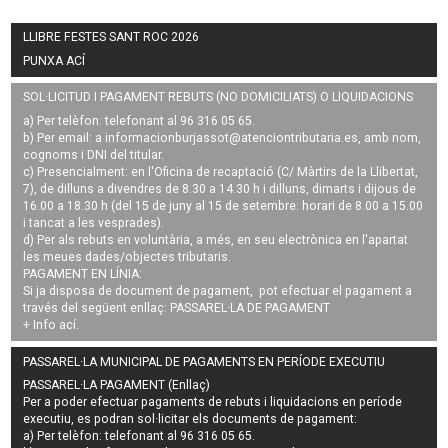
LLIBRE FESTES SANT ROC 2026
PUNXA ACÍ
SOL·LICITUD I PAGAMENT REBUTS (NO DOMICILIATS) O LIQUIDACIONS
a) Per telèfon: telefonant al 96 316 05 65.
b) Per email: a
informacionburjassot@atenciontributaria.es
, amb nom,
cognoms i DNI del titular.
c) Presencialment: en l'Oficina de recaptació (C/ Màrtirs de la Llibertat,
7), de dilluns a divendres de 8.30 a 14.30 h i dilluns, dimarts i dijous de
16.00 a 18.30 h (del 15 de juny al 15 de setembre: horari de 8.00 a 15.00
i tancat a les vesprades).
d) Per als rebuts en voluntària, a més, en seu electrònica en l'apartat
les meues dades/objectes tributaris.
PAGAMENT EN LÍNIA:
Si ja disposa de document de pagament, pot efectuar el pagament a
través del següent enllaç:
PASSAREL·LA DE PAGAMENT
+ Info
ací
.
PASSAREL·LA MUNICIPAL DE PAGAMENTS EN PERÍODE EXECUTIU
PASSAREL·LA PAGAMENT (Enllaç)
Per a poder efectuar pagaments de
rebuts i liquidacions en període
executiu
, es podran
sol·licitar els documents de pagament
:
a) Per telèfon: telefonant al 96 316 05 65.