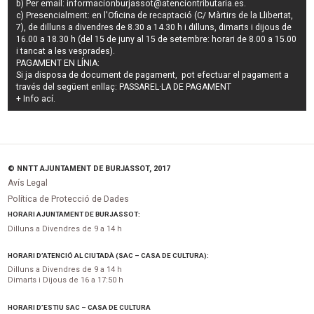
b) Per email:
informacionburjassot@atenciontributaria.es
.
c) Presencialment: en l'Oficina de recaptació (C/ Màrtirs de la Llibertat,
7), de dilluns a divendres de 8.30 a 14.30 h i dilluns, dimarts i dijous de
16.00 a 18.30 h (del 15 de juny al 15 de setembre: horari de 8.00 a 15.00
i tancat a les vesprades).
PAGAMENT EN LÍNIA:
Si ja disposa de document de pagament, pot efectuar el pagament a
través del següent enllaç:
PASSAREL·LA DE PAGAMENT
+ Info
ací
.
© NNTT AJUNTAMENT DE BURJASSOT, 2017
Avís Legal
Política de Protecció de Dades
HORARI AJUNTAMENT DE BURJASSOT:
Dilluns a Divendres de 9 a 14 h
HORARI D’ATENCIÓ AL CIUTADÀ (SAC – CASA DE CULTURA):
Dilluns a Divendres de 9 a 14 h
Dimarts i Dijous de 16 a 17:50 h
HORARI D’ESTIU SAC – CASA DE CULTURA