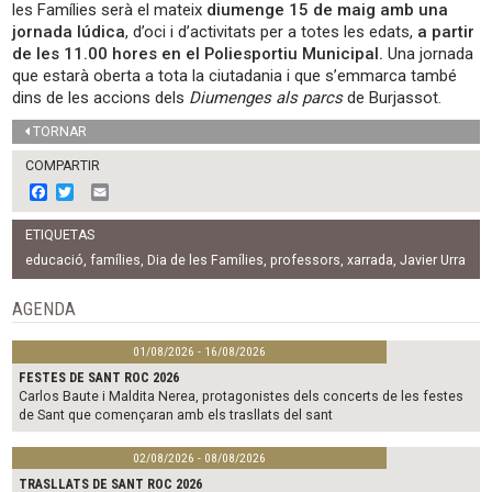
les Famílies serà el mateix
diumenge 15 de maig amb una
jornada lúdica
, d’oci i d’activitats per a totes les edats,
a partir
de les 11.00 hores en el Poliesportiu Municipal.
Una jornada
que estarà oberta a tota la ciutadania i que s’emmarca també
dins de les accions dels
Diumenges als parcs
de Burjassot.
TORNAR
COMPARTIR
F
T
E
a
w
m
c
i
a
ETIQUETAS
e
t
i
b
t
l
educació
,
famílies
,
Dia de les Famílies
,
professors
,
xarrada
,
Javier Urra
o
e
o
r
AGENDA
k
01/08/2026 - 16/08/2026
FESTES DE SANT ROC 2026
Carlos Baute i Maldita Nerea, protagonistes dels concerts de les festes
de Sant que començaran amb els trasllats del sant
02/08/2026 - 08/08/2026
TRASLLATS DE SANT ROC 2026