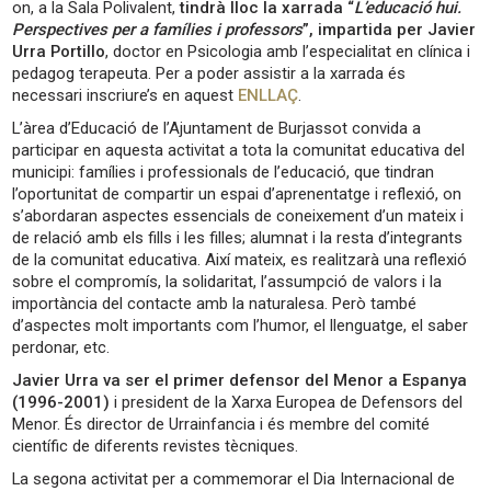
on, a la Sala Polivalent,
tindrà lloc la xarrada “
L’educació hui.
Perspectives per a famílies i professors
”, impartida per Javier
Urra Portillo
, doctor en Psicologia amb l’especialitat en clínica i
pedagog terapeuta. Per a poder assistir a la xarrada és
necessari inscriure’s en aquest
ENLLAÇ
.
L’àrea d’Educació de l’Ajuntament de Burjassot convida a
participar en aquesta activitat a tota la comunitat educativa del
municipi: famílies i professionals de l’educació, que tindran
l’oportunitat de compartir un espai d’aprenentatge i reflexió, on
s’abordaran aspectes essencials de coneixement d’un mateix i
de relació amb els fills i les filles; alumnat i la resta d’integrants
de la comunitat educativa. Així mateix, es realitzarà una reflexió
sobre el compromís, la solidaritat, l’assumpció de valors i la
importància del contacte amb la naturalesa. Però també
d’aspectes molt importants com l’humor, el llenguatge, el saber
perdonar, etc.
Javier Urra va ser el primer defensor del Menor a Espanya
(1996-2001)
i president de la Xarxa Europea de Defensors del
Menor. És director de Urrainfancia i és membre del comité
científic de diferents revistes tècniques.
La segona activitat per a commemorar el Dia Internacional de