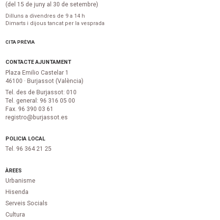
(del 15 de juny al 30 de setembre)
Dilluns a divendres de 9 a 14 h
Dimarts i dijous tancat per la vesprada
CITA PRÈVIA
CONTACTE AJUNTAMENT
Plaza Emilio Castelar 1
46100 · Burjassot (València)
Tel. des de Burjassot: 010
Tel. general: 96 316 05 00
Fax. 96 390 03 61
registro@burjassot.es
POLICIA LOCAL
Tel. 96 364 21 25
ÀREES
Urbanisme
Hisenda
Serveis Socials
Cultura