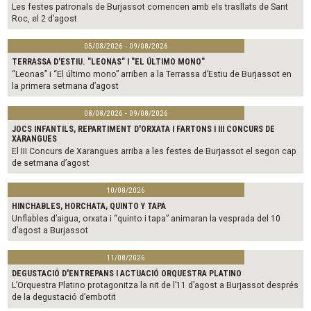
Les festes patronals de Burjassot comencen amb els trasllats de Sant
Roc, el 2 d’agost
05/08/2026 - 09/08/2026
TERRASSA D'ESTIU. "LEONAS" I "EL ÚLTIMO MONO"
“Leonas” i “El último mono” arriben a la Terrassa d’Estiu de Burjassot en
la primera setmana d’agost
08/08/2026 - 09/08/2026
JOCS INFANTILS, REPARTIMENT D'ORXATA I FARTONS I III CONCURS DE
XARANGUES
El III Concurs de Xarangues arriba a les festes de Burjassot el segon cap
de setmana d’agost
10/08/2026
HINCHABLES, HORCHATA, QUINTO Y TAPA
Unflables d’aigua, orxata i “quinto i tapa” animaran la vesprada del 10
d’agost a Burjassot
11/08/2026
DEGUSTACIÓ D'ENTREPANS I ACTUACIÓ ORQUESTRA PLATINO
L’Orquestra Platino protagonitza la nit de l’11 d’agost a Burjassot després
de la degustació d’embotit