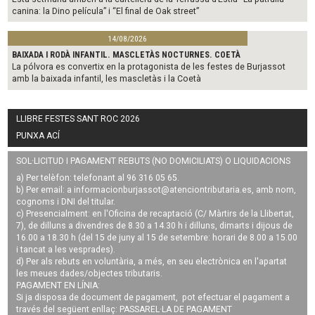
canina: la Dino película” i “El final de Oak street”
14/08/2026
BAIXADA I RODÀ INFANTIL. MASCLETÀS NOCTURNES. COETÀ
La pólvora es convertix en la protagonista de les festes de Burjassot
amb la baixada infantil, les mascletàs i la Coetà
LLIBRE FESTES SANT ROC 2026
PUNXA ACÍ
SOL·LICITUD I PAGAMENT REBUTS (NO DOMICILIATS) O LIQUIDACIONS
a) Per telèfon: telefonant al 96 316 05 65.
b) Per email: a
informacionburjassot@atenciontributaria.es
, amb nom,
cognoms i DNI del titular.
c) Presencialment: en l'Oficina de recaptació (C/ Màrtirs de la Llibertat,
7), de dilluns a divendres de 8.30 a 14.30 h i dilluns, dimarts i dijous de
16.00 a 18.30 h (del 15 de juny al 15 de setembre: horari de 8.00 a 15.00
i tancat a les vesprades).
d) Per als rebuts en voluntària, a més, en seu electrònica en l'apartat
les meues dades/objectes tributaris.
PAGAMENT EN LÍNIA:
Si ja disposa de document de pagament, pot efectuar el pagament a
través del següent enllaç:
PASSAREL·LA DE PAGAMENT