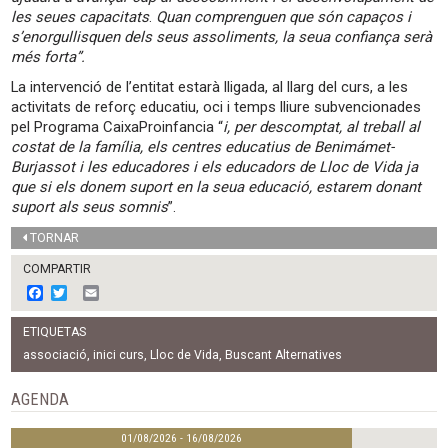
les seues capacitats
.
Quan comprenguen que són capaços i
s’enorgullisquen dels seus assoliments, la seua confiança serà
més forta”.
La intervenció de l’entitat estarà lligada, al llarg del curs, a les
activitats de reforç educatiu, oci i temps lliure subvencionades
pel Programa CaixaProinfancia “
i, per descomptat, al treball al
costat de la família, els centres educatius de Benimámet-
Burjassot i les educadores i els educadors de Lloc de Vida ja
que si els donem suport en la seua educació, estarem donant
suport als seus somnis
”.
TORNAR
COMPARTIR
F
T
E
a
w
m
c
i
a
ETIQUETAS
e
t
i
b
t
l
associació
,
inici curs
,
Lloc de Vida
,
Buscant Alternatives
o
e
o
r
AGENDA
k
01/08/2026 - 16/08/2026