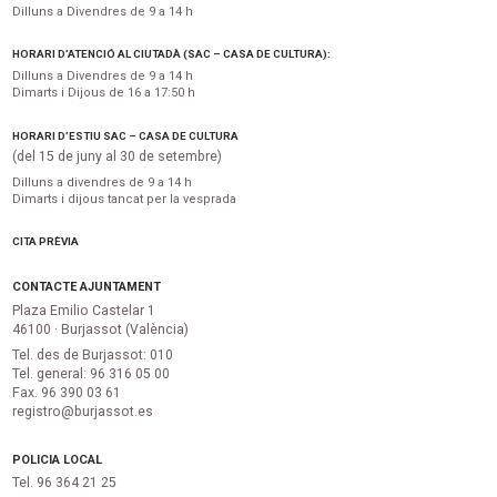
Dilluns a Divendres de 9 a 14 h
HORARI D’ATENCIÓ AL CIUTADÀ (SAC – CASA DE CULTURA):
Dilluns a Divendres de 9 a 14 h
Dimarts i Dijous de 16 a 17:50 h
HORARI D’ESTIU SAC – CASA DE CULTURA
(del 15 de juny al 30 de setembre)
Dilluns a divendres de 9 a 14 h
Dimarts i dijous tancat per la vesprada
CITA PRÈVIA
CONTACTE AJUNTAMENT
Plaza Emilio Castelar 1
46100 · Burjassot (València)
Tel. des de Burjassot: 010
Tel. general: 96 316 05 00
Fax. 96 390 03 61
registro@burjassot.es
POLICIA LOCAL
Tel. 96 364 21 25