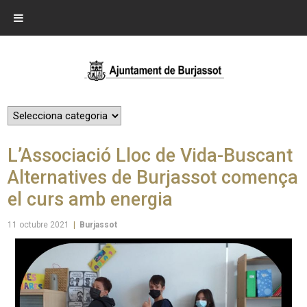
L’Associació Lloc de Vida-Buscant
Alternatives de Burjassot comença
el curs amb energia
11 octubre 2021
|
Burjassot