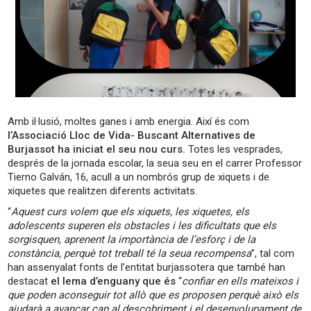
Amb il·lusió, moltes ganes i amb energia. Així és com
l’Associació Lloc de Vida- Buscant Alternatives de
Burjassot ha iniciat el seu nou curs.
Totes les vesprades,
després de la jornada escolar, la seua seu en el carrer Professor
Tierno Galván, 16, acull a un nombrós grup de xiquets i de
xiquetes que realitzen diferents activitats.
“
Aquest curs volem que els xiquets, les xiquetes, els
adolescents superen els obstacles i les dificultats que els
sorgisquen, aprenent la importància de l’esforç i de la
constància, perquè tot treball té la seua recompensa
”, tal com
han assenyalat fonts de l’entitat burjassotera que també han
destacat
el lema d’enguany que és
“
confiar en ells mateixos i
que poden aconseguir tot allò que es proposen perquè això els
ajudarà a avançar cap al descobriment i el desenvolupament de