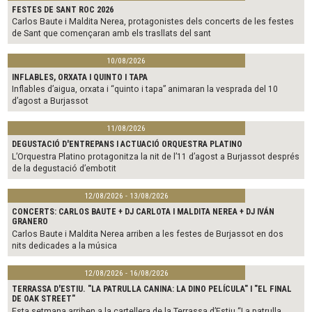
FESTES DE SANT ROC 2026
Carlos Baute i Maldita Nerea, protagonistes dels concerts de les festes
de Sant que començaran amb els trasllats del sant
10/08/2026
INFLABLES, ORXATA I QUINTO I TAPA
Inflables d’aigua, orxata i “quinto i tapa” animaran la vesprada del 10
d’agost a Burjassot
11/08/2026
DEGUSTACIÓ D'ENTREPANS I ACTUACIÓ ORQUESTRA PLATINO
L’Orquestra Platino protagonitza la nit de l’11 d’agost a Burjassot després
de la degustació d’embotit
12/08/2026 - 13/08/2026
CONCERTS: CARLOS BAUTE + DJ CARLOTA I MALDITA NEREA + DJ IVÁN
GRANERO
Carlos Baute i Maldita Nerea arriben a les festes de Burjassot en dos
nits dedicades a la música
12/08/2026 - 16/08/2026
TERRASSA D'ESTIU. "LA PATRULLA CANINA: LA DINO PELÍCULA" I "EL FINAL
DE OAK STREET"
Esta setmana arriben a la cartellera de la Terrassa d’Estiu “La patrulla