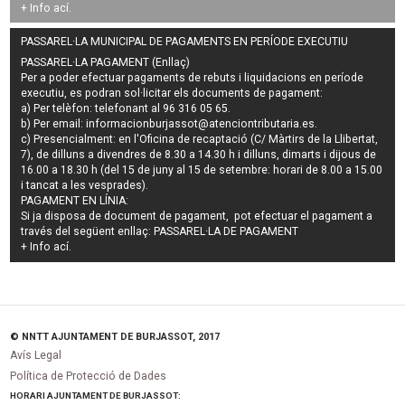
+ Info
ací
.
PASSAREL·LA MUNICIPAL DE PAGAMENTS EN PERÍODE EXECUTIU
PASSAREL·LA PAGAMENT (Enllaç)
Per a poder efectuar pagaments de
rebuts i liquidacions en període
executiu
, es podran
sol·licitar els documents de pagament
:
a) Per telèfon: telefonant al 96 316 05 65.
b) Per email:
informacionburjassot@atenciontributaria.es
.
c) Presencialment: en l'Oficina de recaptació (C/ Màrtirs de la Llibertat,
7), de dilluns a divendres de 8.30 a 14.30 h i dilluns, dimarts i dijous de
16.00 a 18.30 h (del 15 de juny al 15 de setembre: horari de 8.00 a 15.00
i tancat a les vesprades).
PAGAMENT EN LÍNIA:
Si ja disposa de document de pagament, pot efectuar el pagament a
través del següent enllaç:
PASSAREL·LA DE PAGAMENT
+ Info
ací
.
© NNTT AJUNTAMENT DE BURJASSOT, 2017
Avís Legal
Política de Protecció de Dades
HORARI AJUNTAMENT DE BURJASSOT: