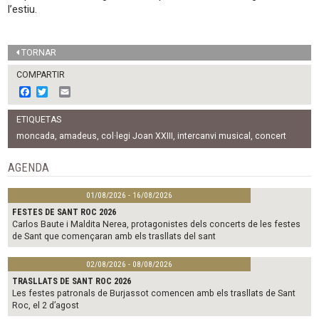
l’estiu.
TORNAR
COMPARTIR
F
T
E
a
w
m
c
i
a
ETIQUETAS
e
t
i
b
t
l
moncada
,
amadeus
,
col·legi Joan XXIII
,
intercanvi musical
,
concert
o
e
o
r
AGENDA
k
01/08/2026 - 16/08/2026
FESTES DE SANT ROC 2026
Carlos Baute i Maldita Nerea, protagonistes dels concerts de les festes
de Sant que començaran amb els trasllats del sant
02/08/2026 - 08/08/2026
TRASLLATS DE SANT ROC 2026
Les festes patronals de Burjassot comencen amb els trasllats de Sant
Roc, el 2 d’agost