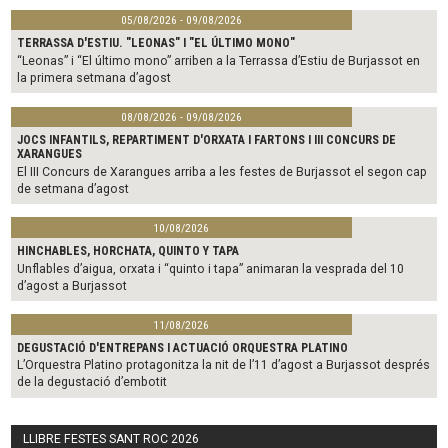
05/08/2026 - 09/08/2026
TERRASSA D'ESTIU. "LEONAS" I "EL ÚLTIMO MONO"
“Leonas” i “El último mono” arriben a la Terrassa d’Estiu de Burjassot en
la primera setmana d’agost
08/08/2026 - 09/08/2026
JOCS INFANTILS, REPARTIMENT D'ORXATA I FARTONS I III CONCURS DE
XARANGUES
El III Concurs de Xarangues arriba a les festes de Burjassot el segon cap
de setmana d’agost
10/08/2026
HINCHABLES, HORCHATA, QUINTO Y TAPA
Unflables d’aigua, orxata i “quinto i tapa” animaran la vesprada del 10
d’agost a Burjassot
11/08/2026
DEGUSTACIÓ D'ENTREPANS I ACTUACIÓ ORQUESTRA PLATINO
L’Orquestra Platino protagonitza la nit de l’11 d’agost a Burjassot després
de la degustació d’embotit
LLIBRE FESTES SANT ROC 2026