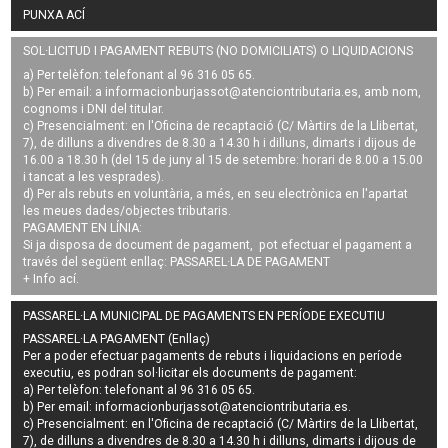
PUNXA ACÍ
SOL·LICITUD I PAGAMENT REBUTS (NO DOMICILIATS) O LIQUIDACIONS
a) Per telèfon: telefonant al 96 316 05 65.
b) Per email: a
informacionburjassot@atenciontributaria.es
, amb nom,
cognoms i DNI del titular.
c) Presencialment: en l'Oficina de recaptació (C/ Màrtirs de la Llibertat,
7), de dilluns a divendres de 8.30 a 14.30 h i dilluns, dimarts i dijous de
16.00 a 18.30 h (del 15 de juny al 15 de setembre: horari de 8.00 a 15.00
i tancat a les vesprades).
d) Per als rebuts en voluntària, a més, en seu electrònica en l'apartat
les meues dades/objectes tributaris.
PAGAMENT EN LÍNIA:
Si ja disposa de document de pagament, pot efectuar el pagament a
través del següent enllaç:
PASSAREL·LA DE PAGAMENT
+ Info
ací
.
PASSAREL·LA MUNICIPAL DE PAGAMENTS EN PERÍODE EXECUTIU
PASSAREL·LA PAGAMENT (Enllaç)
Per a poder efectuar pagaments de
rebuts i liquidacions en període
executiu
, es podran
sol·licitar els documents de pagament
:
a) Per telèfon: telefonant al 96 316 05 65.
b) Per email:
informacionburjassot@atenciontributaria.es
.
c) Presencialment: en l'Oficina de recaptació (C/ Màrtirs de la Llibertat,
7), de dilluns a divendres de 8.30 a 14.30 h i dilluns, dimarts i dijous de