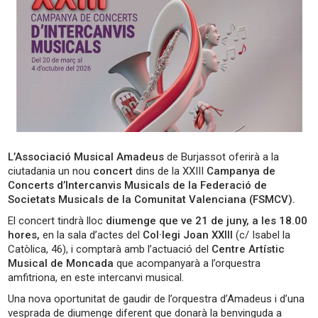
L’Associació Musical Amadeus
de Burjassot oferirà a la
ciutadania un nou
concert
dins de la XXIII
Campanya de
Concerts d’Intercanvis Musicals de la Federació de
Societats Musicals de la Comunitat Valenciana (FSMCV).
El concert tindrà lloc
diumenge que ve 21 de juny, a les 18.00
hores,
en la sala d’actes del
Col·legi Joan XXIII
(c/ Isabel la
Catòlica, 46), i comptarà amb l’actuació del
Centre Artístic
Musical de Moncada
que acompanyarà a l’orquestra
amfitriona, en este intercanvi musical.
Una nova oportunitat de gaudir de l’orquestra d’Amadeus i d’una
vesprada de diumenge diferent que donarà la benvinguda a