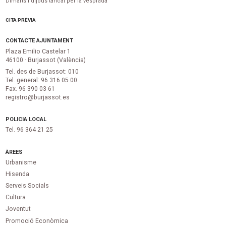
Dimarts i dijous tancat per la vesprada
CITA PRÈVIA
CONTACTE AJUNTAMENT
Plaza Emilio Castelar 1
46100 · Burjassot (València)
Tel. des de Burjassot: 010
Tel. general: 96 316 05 00
Fax. 96 390 03 61
registro@burjassot.es
POLICIA LOCAL
Tel. 96 364 21 25
ÀREES
Urbanisme
Hisenda
Serveis Socials
Cultura
Joventut
Promoció Econòmica