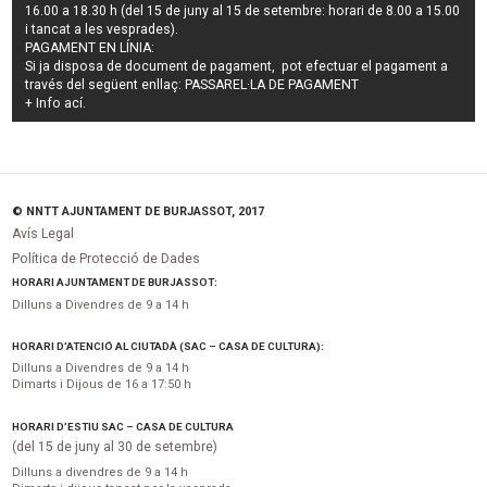
16.00 a 18.30 h (del 15 de juny al 15 de setembre: horari de 8.00 a 15.00
i tancat a les vesprades).
PAGAMENT EN LÍNIA:
Si ja disposa de document de pagament, pot efectuar el pagament a
través del següent enllaç:
PASSAREL·LA DE PAGAMENT
+ Info
ací
.
© NNTT AJUNTAMENT DE BURJASSOT, 2017
Avís Legal
Política de Protecció de Dades
HORARI AJUNTAMENT DE BURJASSOT:
Dilluns a Divendres de 9 a 14 h
HORARI D’ATENCIÓ AL CIUTADÀ (SAC – CASA DE CULTURA):
Dilluns a Divendres de 9 a 14 h
Dimarts i Dijous de 16 a 17:50 h
HORARI D’ESTIU SAC – CASA DE CULTURA
(del 15 de juny al 30 de setembre)
Dilluns a divendres de 9 a 14 h