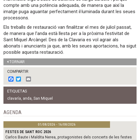
compte amb una potència adequada, de manera que així la
imatge puga aguantar perfectament il·luminada durant les seues
processons.
Els treballs de restauració van finalitzar el mes de juliol passat,
de manera que l’anda està llesta per a la pròxima festivitat de
Sant Miquel Arcàngel. Des de la Clavaria es vol agrair als
abonats i anunciants ja que, amb les seues aportacions, ha sigut
possible aquesta restauració.
TORNAR
COMPARTIR
F
T
E
a
w
m
c
i
a
ETIQUETAS
e
t
i
b
t
l
clavaría
,
anda
,
San Miquel
o
e
o
r
AGENDA
k
01/08/2026 - 16/08/2026
FESTES DE SANT ROC 2026
Carlos Baute i Maldita Nerea, protagonistes dels concerts de les festes