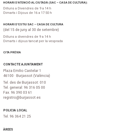
HORARI D’ATENCIÓ AL CIUTADÀ (SAC – CASA DE CULTURA):
Dilluns a Divendres de 9 a 14 h
Dimarts i Dijous de 16 a 17:50 h
HORARI D’ESTIU SAC – CASA DE CULTURA
(del 15 de juny al 30 de setembre)
Dilluns a divendres de 9 a 14 h
Dimarts i dijous tancat per la vesprada
CITA PRÈVIA
CONTACTE AJUNTAMENT
Plaza Emilio Castelar 1
46100 · Burjassot (València)
Tel. des de Burjassot: 010
Tel. general: 96 316 05 00
Fax. 96 390 03 61
registro@burjassot.es
POLICIA LOCAL
Tel. 96 364 21 25
ÀREES