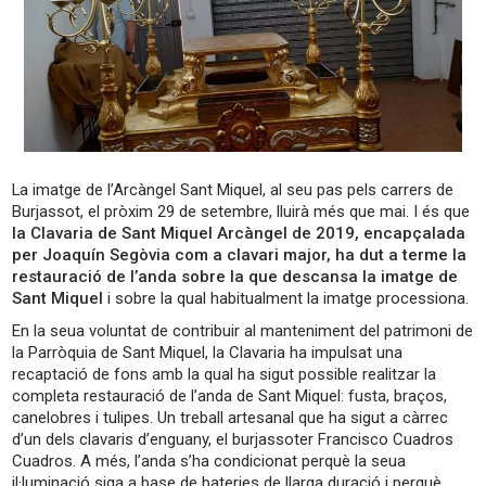
La imatge de l’Arcàngel Sant Miquel, al seu pas pels carrers de
Burjassot, el pròxim 29 de setembre, lluirà més que mai. I és que
la Clavaria de Sant Miquel Arcàngel de 2019, encapçalada
per Joaquín Segòvia com a clavari major, ha dut a terme la
restauració de l’anda sobre la que descansa la imatge de
Sant Miquel
i sobre la qual habitualment la imatge processiona.
En la seua voluntat de contribuir al manteniment del patrimoni de
la Parròquia de Sant Miquel, la Clavaria ha impulsat una
recaptació de fons amb la qual ha sigut possible realitzar la
completa restauració de l’anda de Sant Miquel: fusta, braços,
canelobres i tulipes. Un treball artesanal que ha sigut a càrrec
d’un dels clavaris d’enguany, el burjassoter Francisco Cuadros
Cuadros. A més, l’anda s’ha condicionat perquè la seua
il·luminació siga a base de bateries de llarga duració i perquè