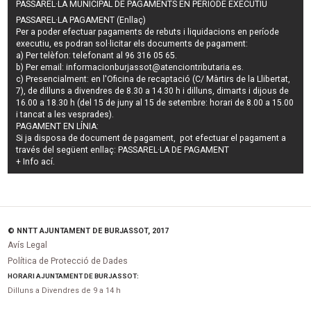
PASSAREL·LA MUNICIPAL DE PAGAMENTS EN PERÍODE EXECUTIU
PASSAREL·LA PAGAMENT (Enllaç)
Per a poder efectuar pagaments de
rebuts i liquidacions en període
executiu
, es podran
sol·licitar els documents de pagament
:
a) Per telèfon: telefonant al 96 316 05 65.
b) Per email:
informacionburjassot@atenciontributaria.es
.
c) Presencialment: en l'Oficina de recaptació (C/ Màrtirs de la Llibertat,
7), de dilluns a divendres de 8.30 a 14.30 h i dilluns, dimarts i dijous de
16.00 a 18.30 h (del 15 de juny al 15 de setembre: horari de 8.00 a 15.00
i tancat a les vesprades).
PAGAMENT EN LÍNIA:
Si ja disposa de document de pagament, pot efectuar el pagament a
través del següent enllaç:
PASSAREL·LA DE PAGAMENT
+ Info
ací
.
© NNTT AJUNTAMENT DE BURJASSOT, 2017
Avís Legal
Política de Protecció de Dades
HORARI AJUNTAMENT DE BURJASSOT:
Dilluns a Divendres de 9 a 14 h