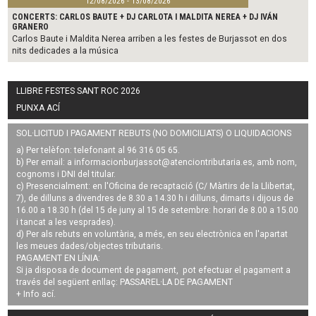
12/08/2026 - 13/08/2026
CONCERTS: CARLOS BAUTE + DJ CARLOTA I MALDITA NEREA + DJ IVÁN
GRANERO
Carlos Baute i Maldita Nerea arriben a les festes de Burjassot en dos
nits dedicades a la música
LLIBRE FESTES SANT ROC 2026
PUNXA ACÍ
SOL·LICITUD I PAGAMENT REBUTS (NO DOMICILIATS) O LIQUIDACIONS
a) Per telèfon: telefonant al 96 316 05 65.
b) Per email: a
informacionburjassot@atenciontributaria.es
, amb nom,
cognoms i DNI del titular.
c) Presencialment: en l'Oficina de recaptació (C/ Màrtirs de la Llibertat,
7), de dilluns a divendres de 8.30 a 14.30 h i dilluns, dimarts i dijous de
16.00 a 18.30 h (del 15 de juny al 15 de setembre: horari de 8.00 a 15.00
i tancat a les vesprades).
d) Per als rebuts en voluntària, a més, en seu electrònica en l'apartat
les meues dades/objectes tributaris.
PAGAMENT EN LÍNIA:
Si ja disposa de document de pagament, pot efectuar el pagament a
través del següent enllaç:
PASSAREL·LA DE PAGAMENT
+ Info
ací
.