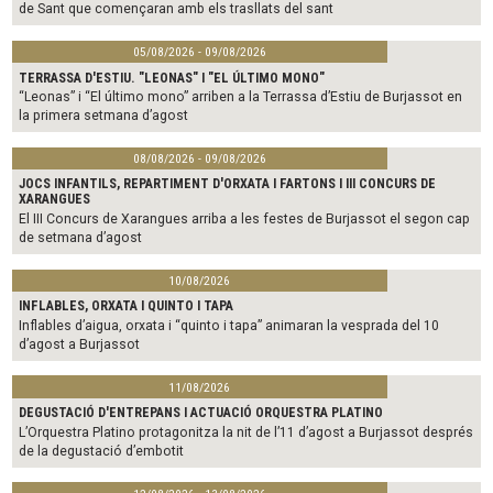
de Sant que començaran amb els trasllats del sant
05/08/2026 - 09/08/2026
TERRASSA D'ESTIU. "LEONAS" I "EL ÚLTIMO MONO"
“Leonas” i “El último mono” arriben a la Terrassa d’Estiu de Burjassot en
la primera setmana d’agost
08/08/2026 - 09/08/2026
JOCS INFANTILS, REPARTIMENT D'ORXATA I FARTONS I III CONCURS DE
XARANGUES
El III Concurs de Xarangues arriba a les festes de Burjassot el segon cap
de setmana d’agost
10/08/2026
INFLABLES, ORXATA I QUINTO I TAPA
Inflables d’aigua, orxata i “quinto i tapa” animaran la vesprada del 10
d’agost a Burjassot
11/08/2026
DEGUSTACIÓ D'ENTREPANS I ACTUACIÓ ORQUESTRA PLATINO
L’Orquestra Platino protagonitza la nit de l’11 d’agost a Burjassot després
de la degustació d’embotit