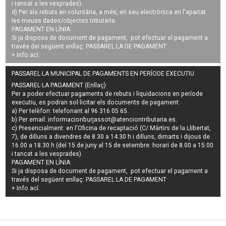
i tancat a les vesprades).
d) Per als rebuts en voluntària, a més, en seu electrònica en l'apartat
les meues dades/objectes tributaris.
PAGAMENT EN LÍNIA:
Si ja disposa de document de pagament, pot efectuar el pagament a
través del següent enllaç:
PASSAREL·LA DE PAGAMENT
+ Info
ací
.
PASSAREL·LA MUNICIPAL DE PAGAMENTS EN PERÍODE EXECUTIU
PASSAREL·LA PAGAMENT (Enllaç)
Per a poder efectuar pagaments de
rebuts i liquidacions en període
executiu
, es podran
sol·licitar els documents de pagament
:
a) Per telèfon: telefonant al 96 316 05 65.
b) Per email:
informacionburjassot@atenciontributaria.es
.
c) Presencialment: en l'Oficina de recaptació (C/ Màrtirs de la Llibertat,
7), de dilluns a divendres de 8.30 a 14.30 h i dilluns, dimarts i dijous de
16.00 a 18.30 h (del 15 de juny al 15 de setembre: horari de 8.00 a 15.00
i tancat a les vesprades).
PAGAMENT EN LÍNIA:
Si ja disposa de document de pagament, pot efectuar el pagament a
través del següent enllaç:
PASSAREL·LA DE PAGAMENT
+ Info
ací
.