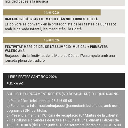
nits dedicades a la música
14/08/2026
BAIXADA I RODÀ INFANTIL. MASCLETÀS NOCTURNES. COETÀ
La pólvora es convertix en la protagonista de les festes de Burjassot
amb la baixada infantil, les mascletàs i la Coetà
15/08/2026
FESTIVITAT MARE DE DÉU DE L'ASSUMPCIÓ. MUSICAL + PRIMAVERA
VALENCIANA
Burjassot viu la festivitat de la Mare de Déu de l’Assumpció amb una
jornada plena de tradició
LLIBRE FESTES SANT ROC 2026
PUNXA ACÍ
SOL·LICITUD I PAGAMENT REBUTS (NO DOMICILIATS) O LIQUIDACIONS
a) Per telèfon: telefonant al 96 316 05 65.
b) Per email: a
informacionburjassot@atenciontributaria.es
, amb nom,
cognoms i DNI del titular.
c) Presencialment: en l'Oficina de recaptació (C/ Màrtirs de la Llibertat,
7), de dilluns a divendres de 8.30 a 14.30 h i dilluns, dimarts i dijous de
16.00 a 18.30 h (del 15 de juny al 15 de setembre: horari de 8.00 a 15.00