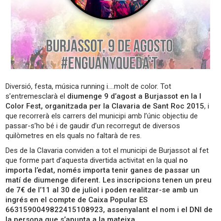
Diversió, festa, música running i….molt de color. Tot
s’entremesclarà el
diumenge 9 d’agost a Burjassot en la I
Color Fest, organitzada per la Clavaria de Sant Roc 2015
, i
que recorrerà els carrers del municipi amb l’únic objectiu de
passar-s’ho bé i de gaudir d’un recorregut de diversos
quilòmetres en els quals no faltarà de res.
Des de la Clavaria conviden a tot el municipi de Burjassot al fet
que forme part d’aquesta divertida activitat en la qual
no
importa l’edat, només importa tenir ganes de passar un
matí de diumenge diferent. Les inscripcions tenen un preu
de 7€ de l’11 al 30 de juliol i poden realitzar-se amb un
ingrés en el compte de Caixa Popular ES
6631590049822415108923, assenyalant el nom i el DNI de
la persona que s’apunta a la mateixa
.