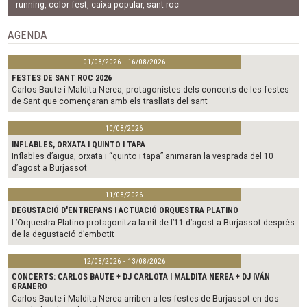
b
t
l
running
,
color fest
,
caixa popular
,
sant roc
o
e
o
r
AGENDA
k
01/08/2026 - 16/08/2026
FESTES DE SANT ROC 2026
Carlos Baute i Maldita Nerea, protagonistes dels concerts de les festes
de Sant que començaran amb els trasllats del sant
10/08/2026
INFLABLES, ORXATA I QUINTO I TAPA
Inflables d’aigua, orxata i “quinto i tapa” animaran la vesprada del 10
d’agost a Burjassot
11/08/2026
DEGUSTACIÓ D'ENTREPANS I ACTUACIÓ ORQUESTRA PLATINO
L’Orquestra Platino protagonitza la nit de l’11 d’agost a Burjassot després
de la degustació d’embotit
12/08/2026 - 13/08/2026
CONCERTS: CARLOS BAUTE + DJ CARLOTA I MALDITA NEREA + DJ IVÁN
GRANERO
Carlos Baute i Maldita Nerea arriben a les festes de Burjassot en dos