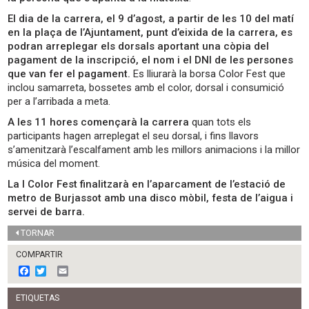
El dia de la carrera, el 9 d’agost, a partir de les 10 del matí
en la plaça de l’Ajuntament, punt d’eixida de la carrera, es
podran arreplegar els dorsals aportant una còpia del
pagament de la inscripció, el nom i el DNI de les persones
que van fer el pagament.
Es lliurarà la borsa Color Fest que
inclou samarreta, bossetes amb el color, dorsal i consumició
per a l’arribada a meta.
A les 11 hores començarà la carrera
quan tots els
participants hagen arreplegat el seu dorsal, i fins llavors
s’amenitzarà l’escalfament amb les millors animacions i la millor
música del moment.
La I Color Fest finalitzarà en l’aparcament de l’estació de
metro de Burjassot amb una disco mòbil, festa de l’aigua i
servei de barra.
TORNAR
COMPARTIR
F
T
E
a
w
m
c
i
a
ETIQUETAS
e
t
i