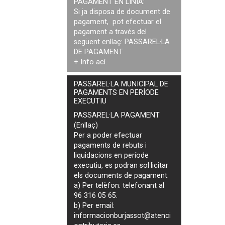
PAGAMENT EN LÍNIA:
Si ja disposa de document de
pagament, pot efectuar el
pagament a través del
següent enllaç:
PASSAREL·LA
DE PAGAMENT
+ Info
ací
.
PASSAREL·LA MUNICIPAL DE
PAGAMENTS EN PERÍODE
EXECUTIU
PASSAREL·LA PAGAMENT
(Enllaç)
Per a poder efectuar
pagaments de
rebuts i
liquidacions en període
executiu
, es podran
sol·licitar
els documents de pagament
:
a) Per telèfon: telefonant al
96 316 05 65.
b) Per email:
informacionburjassot@atenci