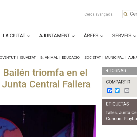
Cerca avançada
LA CIUTAT
AJUNTAMENT
ÀREES
SERVEIS
OVENTUT
IGUALTAT
B. ANIMAL
EDUCACIÓ
SOCIETAT
MUNICIPAL
AUN
Bailén triomfa en el
TORNAR
Junta Central Fallera
COMPARTIR
F
T
E
a
w
m
c
i
a
ETIQUETAS
e
t
i
b
t
l
falles
,
Junta Cen
o
e
Concurs Playb
o
r
k