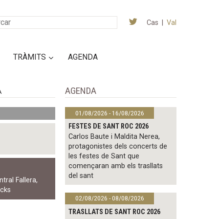
Cas
|
Val
TRÀMITS
AGENDA
AGENDA
A
01/08/2026 - 16/08/2026
FESTES DE SANT ROC 2026
Carlos Baute i Maldita Nerea,
protagonistes dels concerts de
les festes de Sant que
començaran amb els trasllats
del sant
tral Fallera
,
acks
02/08/2026 - 08/08/2026
TRASLLATS DE SANT ROC 2026