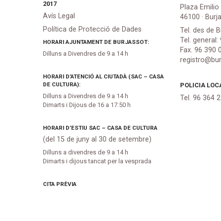
2017
Plaza Emilio
Avís Legal
46100 · Burj
Política de Protecció de Dades
Tel. des de B
Tel. general:
HORARI AJUNTAMENT DE BURJASSOT:
Fax. 96 390 
Dilluns a Divendres de 9 a 14 h
registro@bur
HORARI D’ATENCIÓ AL CIUTADÀ (SAC – CASA
DE CULTURA):
POLICIA LOC
Dilluns a Divendres de 9 a 14 h
Tel. 96 364 
Dimarts i Dijous de 16 a 17:50 h
HORARI D’ESTIU SAC – CASA DE CULTURA
(del 15 de juny al 30 de setembre)
Dilluns a divendres de 9 a 14 h
Dimarts i dijous tancat per la vesprada
CITA PRÈVIA