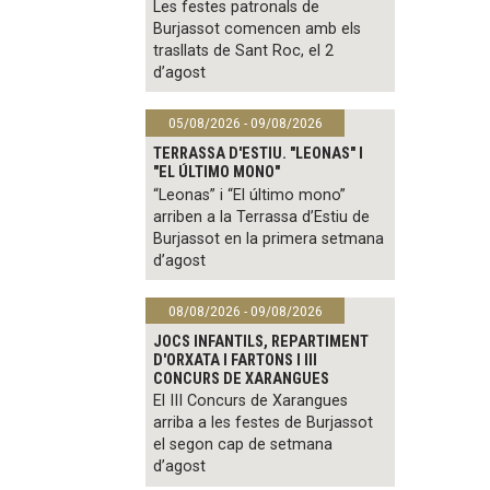
Les festes patronals de
Burjassot comencen amb els
trasllats de Sant Roc, el 2
d’agost
05/08/2026 - 09/08/2026
TERRASSA D'ESTIU. "LEONAS" I
"EL ÚLTIMO MONO"
“Leonas” i “El último mono”
arriben a la Terrassa d’Estiu de
Burjassot en la primera setmana
d’agost
08/08/2026 - 09/08/2026
JOCS INFANTILS, REPARTIMENT
D'ORXATA I FARTONS I III
CONCURS DE XARANGUES
El III Concurs de Xarangues
arriba a les festes de Burjassot
el segon cap de setmana
d’agost