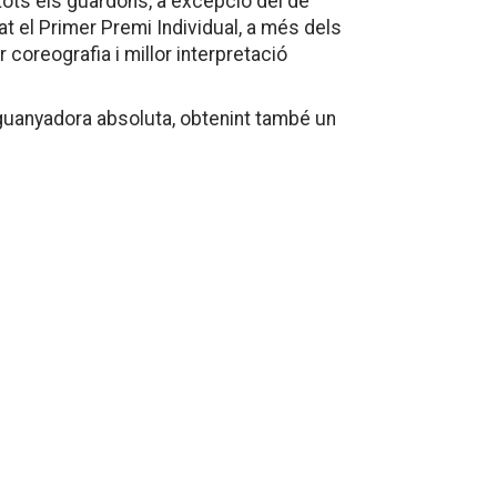
t tots els guardons, a excepció del de
at el Primer Premi Individual, a més dels
r coreografia i millor interpretació
a guanyadora absoluta, obtenint també un