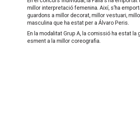
En el concurs Individual, la Falla s’ha emporta
millor interpretació femenina. Així, s’ha emport
guardons a millor decorat, millor vestuari, millo
masculina que ha estat per a Álvaro Peris.
En la modalitat Grup A, la comissió ha estat l
esment a la millor coreografia.