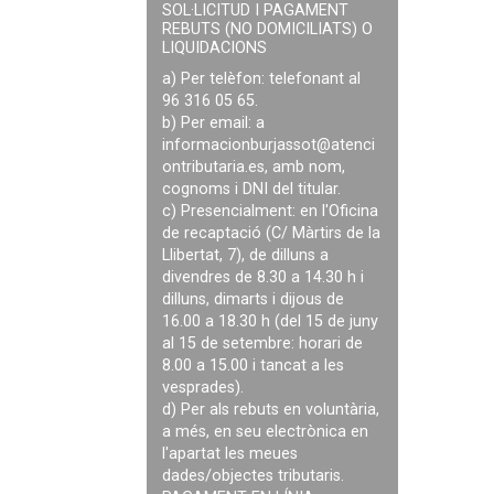
SOL·LICITUD I PAGAMENT
REBUTS (NO DOMICILIATS) O
LIQUIDACIONS
a) Per telèfon: telefonant al
96 316 05 65.
b) Per email: a
informacionburjassot@atenci
ontributaria.es
, amb nom,
cognoms i DNI del titular.
c) Presencialment: en l'Oficina
de recaptació (C/ Màrtirs de la
Llibertat, 7), de dilluns a
divendres de 8.30 a 14.30 h i
dilluns, dimarts i dijous de
16.00 a 18.30 h (del 15 de juny
al 15 de setembre: horari de
8.00 a 15.00 i tancat a les
vesprades).
d) Per als rebuts en voluntària,
a més, en seu electrònica en
l'apartat les meues
dades/objectes tributaris.