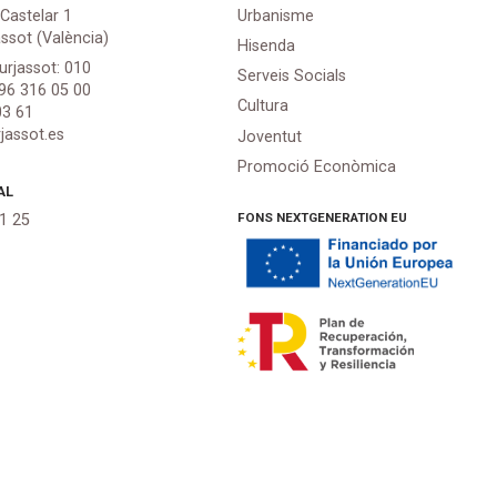
 Castelar 1
Urbanisme
assot (València)
Hisenda
urjassot: 010
Serveis Socials
 96 316 05 00
Cultura
03 61
jassot.es
Joventut
Promoció Econòmica
AL
FONS NEXTGENERATION EU
21 25