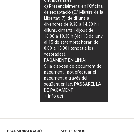
ontributaria.es
.
c) Presencialment: en l'Oficina
de recaptació (C/ Màrtirs de la
Llibertat, 7), de dilluns a
divendres de 8.30 a 14.30 h i
dilluns, dimarts i dijous de
16.00 a 18.30 h (del 15 de juny
al 15 de setembre: horari de
8.00 a 15.00 i tancat a les
vesprades).
PAGAMENT EN LÍNIA:
Si ja disposa de document de
pagament, pot efectuar el
pagament a través del
següent enllaç:
PASSAREL·LA
DE PAGAMENT
+ Info
ací
.
E-ADMINISTRACIÓ
SEGUEIX-NOS