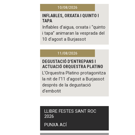
10/08/2026
INFLABLES, ORXATA I QUINTO I
TAPA
Inflables d’aigua, orxata i “quinto
i tapa” animaran la vesprada del
10 d’agost a Burjassot
11/08/2026
DEGUSTACIÓ D'ENTREPANS I
ACTUACIÓ ORQUESTRA PLATINO
L’Orquestra Platino protagonitza
la nit de l’11 d’agost a Burjassot
després de la degustació
d’embotit
LLIBRE FESTES SANT ROC
2026
PUNXA ACÍ