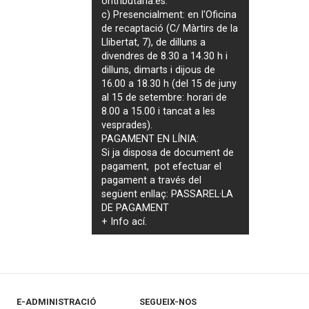
ontributaria.es
.
c) Presencialment: en l'Oficina
de recaptació (C/ Màrtirs de la
Llibertat, 7), de dilluns a
divendres de 8.30 a 14.30 h i
dilluns, dimarts i dijous de
16.00 a 18.30 h (del 15 de juny
al 15 de setembre: horari de
8.00 a 15.00 i tancat a les
vesprades).
PAGAMENT EN LÍNIA:
Si ja disposa de document de
pagament, pot efectuar el
pagament a través del
següent enllaç:
PASSAREL·LA
DE PAGAMENT
+ Info
ací
.
E-ADMINISTRACIÓ
SEGUEIX-NOS