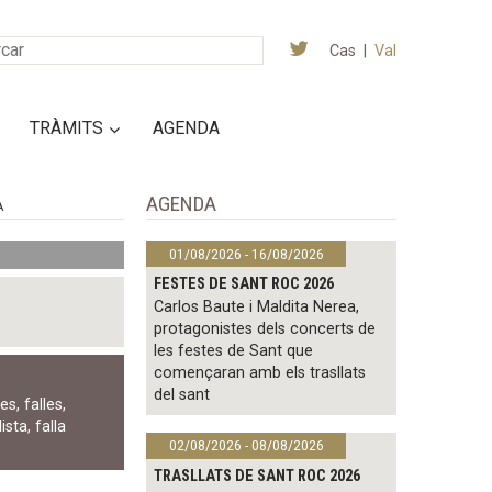
Cas
|
Val
TRÀMITS
AGENDA
AGENDA
A
01/08/2026 - 16/08/2026
FESTES DE SANT ROC 2026
Carlos Baute i Maldita Nerea,
protagonistes dels concerts de
les festes de Sant que
començaran amb els trasllats
del sant
les
,
falles
,
ista
,
falla
02/08/2026 - 08/08/2026
TRASLLATS DE SANT ROC 2026