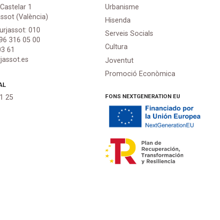
 Castelar 1
Urbanisme
assot (València)
Hisenda
urjassot: 010
Serveis Socials
 96 316 05 00
Cultura
03 61
jassot.es
Joventut
Promoció Econòmica
AL
FONS NEXTGENERATION EU
21 25