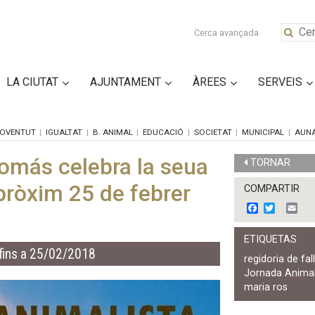
Cerca avançada
LA CIUTAT
AJUNTAMENT
ÀREES
SERVEIS
OVENTUT
IGUALTAT
B. ANIMAL
EDUCACIÓ
SOCIETAT
MUNICIPAL
AUN
Tomás celebra la seua
TORNAR
 pròxim 25 de febrer
COMPARTIR
F
T
E
a
w
m
c
i
a
ETIQUETAS
e
t
i
fins a 25/02/2018
b
t
l
regidoria de fal
o
e
Jornada Animal
o
r
k
maria ros