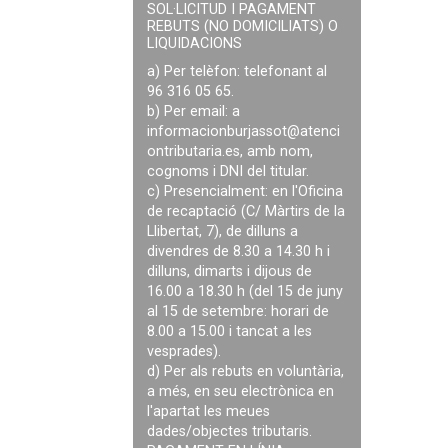
SOL·LICITUD I PAGAMENT
REBUTS (NO DOMICILIATS) O
LIQUIDACIONS
a) Per telèfon: telefonant al
96 316 05 65.
b) Per email: a
informacionburjassot@atenci
ontributaria.es
, amb nom,
cognoms i DNI del titular.
c) Presencialment: en l'Oficina
de recaptació (C/ Màrtirs de la
Llibertat, 7), de dilluns a
divendres de 8.30 a 14.30 h i
dilluns, dimarts i dijous de
16.00 a 18.30 h (del 15 de juny
al 15 de setembre: horari de
8.00 a 15.00 i tancat a les
vesprades).
d) Per als rebuts en voluntària,
a més, en seu electrònica en
l'apartat les meues
dades/objectes tributaris.