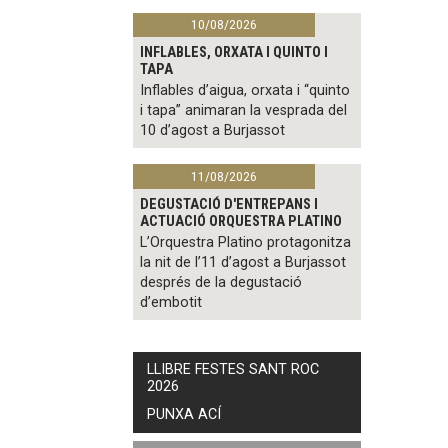
10/08/2026
INFLABLES, ORXATA I QUINTO I
TAPA
Inflables d’aigua, orxata i “quinto
i tapa” animaran la vesprada del
10 d’agost a Burjassot
11/08/2026
DEGUSTACIÓ D'ENTREPANS I
ACTUACIÓ ORQUESTRA PLATINO
L’Orquestra Platino protagonitza
la nit de l’11 d’agost a Burjassot
després de la degustació
d’embotit
LLIBRE FESTES SANT ROC
2026
PUNXA ACÍ