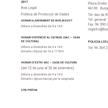
2017
Plaza Emilio
Avís Legal
46100 · Burj
Política de Protecció de Dades
Tel. des de B
Tel. general:
HORARI AJUNTAMENT DE BURJASSOT:
Fax. 96 390 
Dilluns a Divendres de 9 a 14 h
registro@bur
HORARI D’ATENCIÓ AL CIUTADÀ (SAC – CASA
DE CULTURA):
POLICIA LOC
Dilluns a Divendres de 9 a 14 h
Tel. 96 364 
Dimarts i Dijous de 16 a 17:50 h
HORARI D’ESTIU SAC – CASA DE CULTURA
(del 15 de juny al 30 de setembre)
Dilluns a divendres de 9 a 14 h
Dimarts i dijous tancat per la vesprada
CITA PRÈVIA