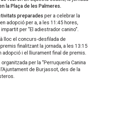
, en la Plaça de les Palmeres.
tivitats preparades
per a celebrar la
 en adopció per a, a les 11:45 hores,
 impartit per “El adiestrador canino”.
à lloc el concurs-desfilada de
remis finalitzant la jornada, a les 13:15
dopció i el lliurament final de premis.
à organitzada per la “Perruquería Canina
l’Ajuntament de Burjassot, des de la
steros.