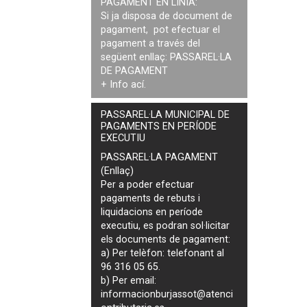
PAGAMENT EN LÍNIA:
Si ja disposa de document de
pagament, pot efectuar el
pagament a través del
següent enllaç:
PASSAREL·LA
DE PAGAMENT
+ Info
ací
.
PASSAREL·LA MUNICIPAL DE
PAGAMENTS EN PERÍODE
EXECUTIU
PASSAREL·LA PAGAMENT
(Enllaç)
Per a poder efectuar
pagaments de
rebuts i
liquidacions en període
executiu
, es podran
sol·licitar
els documents de pagament
:
a) Per telèfon: telefonant al
96 316 05 65.
b) Per email:
informacionburjassot@atenci