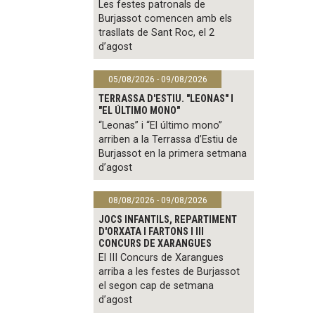
Les festes patronals de
Burjassot comencen amb els
trasllats de Sant Roc, el 2
d’agost
05/08/2026 - 09/08/2026
TERRASSA D'ESTIU. "LEONAS" I
"EL ÚLTIMO MONO"
“Leonas” i “El último mono”
arriben a la Terrassa d’Estiu de
Burjassot en la primera setmana
d’agost
08/08/2026 - 09/08/2026
JOCS INFANTILS, REPARTIMENT
D'ORXATA I FARTONS I III
CONCURS DE XARANGUES
El III Concurs de Xarangues
arriba a les festes de Burjassot
el segon cap de setmana
d’agost