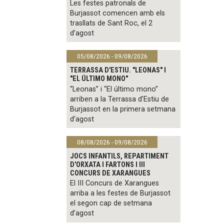
Les festes patronals de
Burjassot comencen amb els
trasllats de Sant Roc, el 2
d’agost
05/08/2026 - 09/08/2026
TERRASSA D'ESTIU. "LEONAS" I
"EL ÚLTIMO MONO"
“Leonas” i “El último mono”
arriben a la Terrassa d’Estiu de
Burjassot en la primera setmana
d’agost
08/08/2026 - 09/08/2026
JOCS INFANTILS, REPARTIMENT
D'ORXATA I FARTONS I III
CONCURS DE XARANGUES
El III Concurs de Xarangues
arriba a les festes de Burjassot
el segon cap de setmana
d’agost