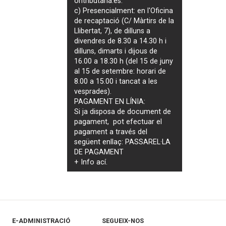
ontributaria.es
.
c) Presencialment: en l'Oficina
de recaptació (C/ Màrtirs de la
Llibertat, 7), de dilluns a
divendres de 8.30 a 14.30 h i
dilluns, dimarts i dijous de
16.00 a 18.30 h (del 15 de juny
al 15 de setembre: horari de
8.00 a 15.00 i tancat a les
vesprades).
PAGAMENT EN LÍNIA:
Si ja disposa de document de
pagament, pot efectuar el
pagament a través del
següent enllaç:
PASSAREL·LA
DE PAGAMENT
+ Info
ací
.
E-ADMINISTRACIÓ
SEGUEIX-NOS