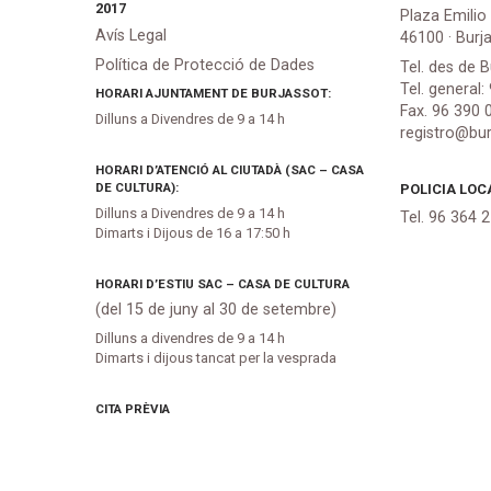
2017
Plaza Emilio
Avís Legal
46100 · Burj
Política de Protecció de Dades
Tel. des de B
Tel. general:
HORARI AJUNTAMENT DE BURJASSOT:
Fax. 96 390 
Dilluns a Divendres de 9 a 14 h
registro@bur
HORARI D’ATENCIÓ AL CIUTADÀ (SAC – CASA
DE CULTURA):
POLICIA LOC
Dilluns a Divendres de 9 a 14 h
Tel. 96 364 
Dimarts i Dijous de 16 a 17:50 h
HORARI D’ESTIU SAC – CASA DE CULTURA
(del 15 de juny al 30 de setembre)
Dilluns a divendres de 9 a 14 h
Dimarts i dijous tancat per la vesprada
CITA PRÈVIA