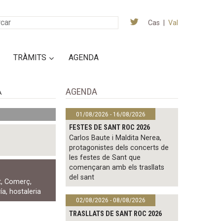
Cas
|
Val
TRÀMITS
AGENDA
AGENDA
A
01/08/2026 - 16/08/2026
FESTES DE SANT ROC 2026
Carlos Baute i Maldita Nerea,
protagonistes dels concerts de
les festes de Sant que
començaran amb els trasllats
del sant
t
,
Comerç
,
ía
,
hostaleria
02/08/2026 - 08/08/2026
TRASLLATS DE SANT ROC 2026