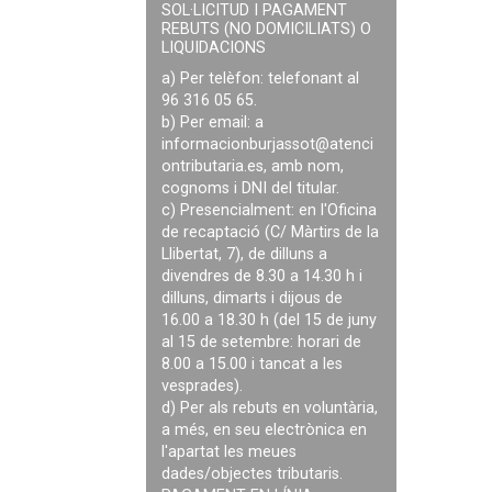
SOL·LICITUD I PAGAMENT
REBUTS (NO DOMICILIATS) O
LIQUIDACIONS
a) Per telèfon: telefonant al
96 316 05 65.
b) Per email: a
informacionburjassot@atenci
ontributaria.es
, amb nom,
cognoms i DNI del titular.
c) Presencialment: en l'Oficina
de recaptació (C/ Màrtirs de la
Llibertat, 7), de dilluns a
divendres de 8.30 a 14.30 h i
dilluns, dimarts i dijous de
16.00 a 18.30 h (del 15 de juny
al 15 de setembre: horari de
8.00 a 15.00 i tancat a les
vesprades).
d) Per als rebuts en voluntària,
a més, en seu electrònica en
l'apartat les meues
dades/objectes tributaris.