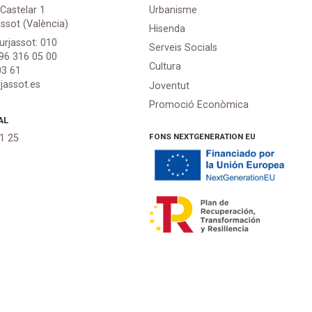
 Castelar 1
Urbanisme
assot (València)
Hisenda
urjassot: 010
Serveis Socials
 96 316 05 00
Cultura
03 61
jassot.es
Joventut
Promoció Econòmica
AL
FONS NEXTGENERATION EU
21 25