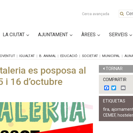
Cerca avançada
LA CIUTAT
AJUNTAMENT
ÀREES
SERVEIS
OVENTUT
IGUALTAT
B. ANIMAL
EDUCACIÓ
SOCIETAT
MUNICIPAL
AUN
taleria es posposa al
TORNAR
 i 16 d’octubre
COMPARTIR
F
T
E
a
w
m
c
i
a
ETIQUETAS
e
t
i
b
t
l
fira
,
ajornamen
o
e
CEMEF
,
hosteler
o
r
k