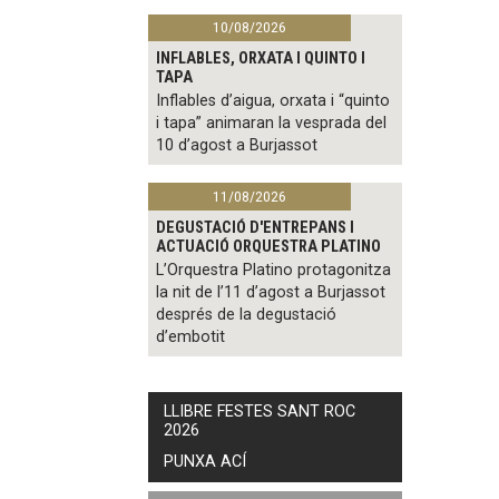
10/08/2026
INFLABLES, ORXATA I QUINTO I
TAPA
Inflables d’aigua, orxata i “quinto
i tapa” animaran la vesprada del
10 d’agost a Burjassot
11/08/2026
DEGUSTACIÓ D'ENTREPANS I
ACTUACIÓ ORQUESTRA PLATINO
L’Orquestra Platino protagonitza
la nit de l’11 d’agost a Burjassot
després de la degustació
d’embotit
LLIBRE FESTES SANT ROC
2026
PUNXA ACÍ