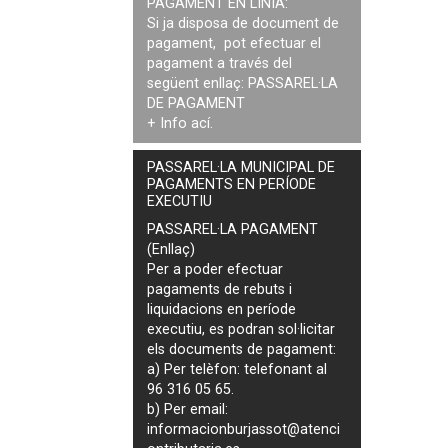
PAGAMENT EN LÍNIA:
Si ja disposa de document de
pagament, pot efectuar el
pagament a través del
següent enllaç:
PASSAREL·LA
DE PAGAMENT
+ Info
ací
.
PASSAREL·LA MUNICIPAL DE
PAGAMENTS EN PERÍODE
EXECUTIU
PASSAREL·LA PAGAMENT
(Enllaç)
Per a poder efectuar
pagaments de
rebuts i
liquidacions en període
executiu
, es podran
sol·licitar
els documents de pagament
:
a) Per telèfon: telefonant al
96 316 05 65.
b) Per email:
informacionburjassot@atenci