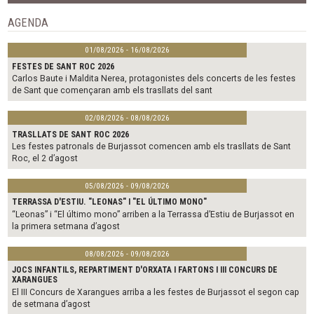
o
r
k
AGENDA
01/08/2026 - 16/08/2026
FESTES DE SANT ROC 2026
Carlos Baute i Maldita Nerea, protagonistes dels concerts de les festes
de Sant que començaran amb els trasllats del sant
02/08/2026 - 08/08/2026
TRASLLATS DE SANT ROC 2026
Les festes patronals de Burjassot comencen amb els trasllats de Sant
Roc, el 2 d’agost
05/08/2026 - 09/08/2026
TERRASSA D'ESTIU. "LEONAS" I "EL ÚLTIMO MONO"
“Leonas” i “El último mono” arriben a la Terrassa d’Estiu de Burjassot en
la primera setmana d’agost
08/08/2026 - 09/08/2026
JOCS INFANTILS, REPARTIMENT D'ORXATA I FARTONS I III CONCURS DE
XARANGUES
El III Concurs de Xarangues arriba a les festes de Burjassot el segon cap
de setmana d’agost