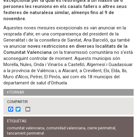
excepcional per la qual es restringeix a un màxim de 6
persones les reunions en els casals fallers o altres seus
festeres de naturalesa similar, almenys fins al 9 de
novembre.
Aquestes noves mesures excepcionals es van anunciar en la
vesprada d’ahir, en una compareixença del president de la
Generalitat i de la consellera de Sanitat, Ana Barceló, qui també
va anunciar
noves restriccions en diverses localitats de la
Comunitat Valenciana
on la transmissió comunitària no s’està
aconseguint controlar de moment. Aquests municipis són
Morella, Nules, Onda i Vinaròs a Castelló; Algemesí i Guadassuar
a la província de València i, a Alacant, a Crevillent, Elx, Elda, Ibi,
Muro d’Alcoi, Petrer, El Pinós, així com els 18 municipis del
departament de salut d’Orihuela.
TORNAR
COMPARTIR
F
T
E
a
w
m
c
i
a
ETIQUETAS
e
t
i
b
t
l
comunitat valenciana
,
comunidad valenciana
,
cierre perimetral
,
o
e
tancament perimetral