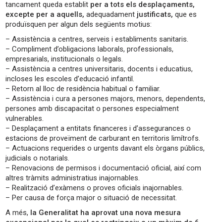
tancament queda establit
per a tots els desplaçaments,
excepte per a aquells,
adequadament
justificats,
que es
produïsquen per algun dels següents motius:
– Assistència a centres, serveis i establiments sanitaris.
– Compliment d’obligacions laborals, professionals,
empresarials, institucionals o legals.
– Assistència a centres universitaris, docents i educatius,
incloses les escoles d’educació infantil.
– Retorn al lloc de residència habitual o familiar.
– Assistència i cura a persones majors, menors, dependents,
persones amb discapacitat o persones especialment
vulnerables.
– Desplaçament a entitats financeres i d’assegurances o
estacions de proveïment de carburant en territoris limítrofs.
– Actuacions requerides o urgents davant els òrgans públics,
judicials o notarials.
– Renovacions de permisos i documentació oficial, així com
altres tràmits administratius inajornables.
– Realització d’exàmens o proves oficials inajornables.
– Per causa de força major o situació de necessitat.
A més,
la Generalitat ha aprovat una nova mesura