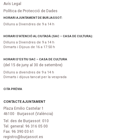
Avís Legal
Política de Protecció de Dades
HORARI AJUNTAMENT DE BURJASSOT:
Dilluns a Divendres de 9 a 14 h
HORARI D’ATENCIÓ AL CIUTADÀ (SAC – CASA DE CULTURA):
Dilluns a Divendres de 9 a 14 h
Dimarts i Dijous de 16 a 17:50 h
HORARI D’ESTIU SAC – CASA DE CULTURA
(del 15 de juny al 30 de setembre)
Dilluns a divendres de 9 a 14 h
Dimarts i dijous tancat per la vesprada
CITA PRÈVIA
CONTACTE AJUNTAMENT
Plaza Emilio Castelar 1
46100 · Burjassot (València)
Tel. des de Burjassot: 010
Tel. general: 96 316 05 00
Fax. 96 390 03 61
registro@burjassot.es