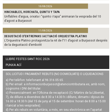
10/08/2026
HINCHABLES, HORCHATA, QUINTO Y TAPA
Unflables d’aigua, orxata i “quinto i tapa” animaran la vesprada del 10
d’agost a Burjassot
11/08/2026
DEGUSTACIÓ D'ENTREPANS I ACTUACIÓ ORQUESTRA PLATINO
L’Orquestra Platino protagonitza la nit de l’11 d’agost a Burjassot després
de la degustació d’embotit
LLIBRE FESTES SANT ROC 2026
PUNXA ACÍ
SOL·LICITUD I PAGAMENT REBUTS (NO DOMICILIATS) O LIQUIDACIONS
a) Per telèfon: telefonant al 96 316 05 65.
b) Per email: a
informacionburjassot@atenciontributaria.es
, amb nom,
cognoms i DNI del titular.
c) Presencialment: en l'Oficina de recaptació (C/ Màrtirs de la Llibertat,
7), de dilluns a divendres de 8.30 a 14.30 h i dilluns, dimarts i dijous de
16.00 a 18.30 h (del 15 de juny al 15 de setembre: horari de 8.00 a 15.00
i tancat a les vesprades).
d) Per als rebuts en voluntària, a més, en seu electrònica en l'apartat