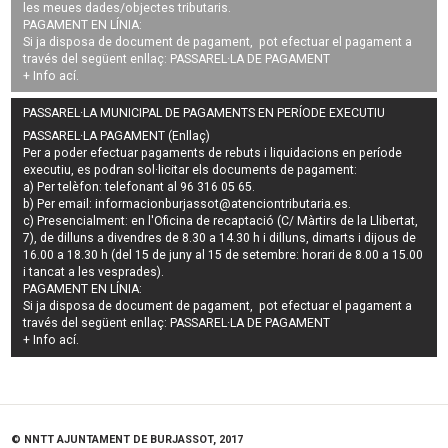
les meues dades/objectes tributaris.
PAGAMENT EN LÍNIA:
Si ja disposa de document de pagament, pot efectuar el pagament a
través del següent enllaç:
PASSAREL·LA DE PAGAMENT
+ Info
ací
.
PASSAREL·LA MUNICIPAL DE PAGAMENTS EN PERÍODE EXECUTIU
PASSAREL·LA PAGAMENT (Enllaç)
Per a poder efectuar pagaments de
rebuts i liquidacions en període
executiu
, es podran
sol·licitar els documents de pagament
:
a) Per telèfon: telefonant al 96 316 05 65.
b) Per email:
informacionburjassot@atenciontributaria.es
.
c) Presencialment: en l'Oficina de recaptació (C/ Màrtirs de la Llibertat,
7), de dilluns a divendres de 8.30 a 14.30 h i dilluns, dimarts i dijous de
16.00 a 18.30 h (del 15 de juny al 15 de setembre: horari de 8.00 a 15.00
i tancat a les vesprades).
PAGAMENT EN LÍNIA:
Si ja disposa de document de pagament, pot efectuar el pagament a
través del següent enllaç:
PASSAREL·LA DE PAGAMENT
+ Info
ací
.
© NNTT AJUNTAMENT DE BURJASSOT, 2017