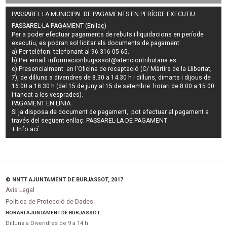
PASSAREL·LA MUNICIPAL DE PAGAMENTS EN PERÍODE EXECUTIU
PASSAREL·LA PAGAMENT (Enllaç)
Per a poder efectuar pagaments de
rebuts i liquidacions en període
executiu
, es podran
sol·licitar els documents de pagament
:
a) Per telèfon: telefonant al 96 316 05 65.
b) Per email:
informacionburjassot@atenciontributaria.es
.
c) Presencialment: en l'Oficina de recaptació (C/ Màrtirs de la Llibertat,
7), de dilluns a divendres de 8.30 a 14.30 h i dilluns, dimarts i dijous de
16.00 a 18.30 h (del 15 de juny al 15 de setembre: horari de 8.00 a 15.00
i tancat a les vesprades).
PAGAMENT EN LÍNIA:
Si ja disposa de document de pagament, pot efectuar el pagament a
través del següent enllaç:
PASSAREL·LA DE PAGAMENT
+ Info
ací
.
© NNTT AJUNTAMENT DE BURJASSOT, 2017
Avís Legal
Política de Protecció de Dades
HORARI AJUNTAMENT DE BURJASSOT:
Dilluns a Divendres de 9 a 14 h