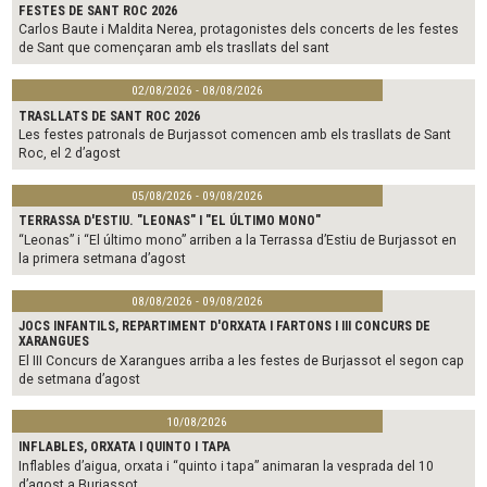
FESTES DE SANT ROC 2026
Carlos Baute i Maldita Nerea, protagonistes dels concerts de les festes
de Sant que començaran amb els trasllats del sant
02/08/2026 - 08/08/2026
TRASLLATS DE SANT ROC 2026
Les festes patronals de Burjassot comencen amb els trasllats de Sant
Roc, el 2 d’agost
05/08/2026 - 09/08/2026
TERRASSA D'ESTIU. "LEONAS" I "EL ÚLTIMO MONO"
“Leonas” i “El último mono” arriben a la Terrassa d’Estiu de Burjassot en
la primera setmana d’agost
08/08/2026 - 09/08/2026
JOCS INFANTILS, REPARTIMENT D'ORXATA I FARTONS I III CONCURS DE
XARANGUES
El III Concurs de Xarangues arriba a les festes de Burjassot el segon cap
de setmana d’agost
10/08/2026
INFLABLES, ORXATA I QUINTO I TAPA
Inflables d’aigua, orxata i “quinto i tapa” animaran la vesprada del 10
d’agost a Burjassot