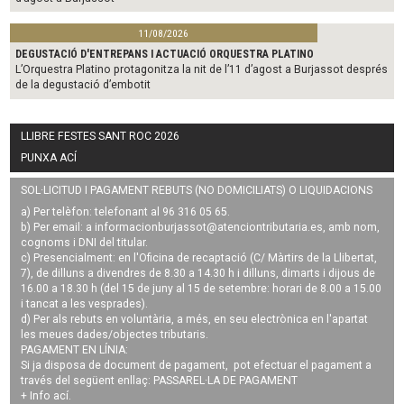
11/08/2026
DEGUSTACIÓ D'ENTREPANS I ACTUACIÓ ORQUESTRA PLATINO
L’Orquestra Platino protagonitza la nit de l’11 d’agost a Burjassot després
de la degustació d’embotit
LLIBRE FESTES SANT ROC 2026
PUNXA ACÍ
SOL·LICITUD I PAGAMENT REBUTS (NO DOMICILIATS) O LIQUIDACIONS
a) Per telèfon: telefonant al 96 316 05 65.
b) Per email: a
informacionburjassot@atenciontributaria.es
, amb nom,
cognoms i DNI del titular.
c) Presencialment: en l'Oficina de recaptació (C/ Màrtirs de la Llibertat,
7), de dilluns a divendres de 8.30 a 14.30 h i dilluns, dimarts i dijous de
16.00 a 18.30 h (del 15 de juny al 15 de setembre: horari de 8.00 a 15.00
i tancat a les vesprades).
d) Per als rebuts en voluntària, a més, en seu electrònica en l'apartat
les meues dades/objectes tributaris.
PAGAMENT EN LÍNIA:
Si ja disposa de document de pagament, pot efectuar el pagament a
través del següent enllaç:
PASSAREL·LA DE PAGAMENT
+ Info
ací
.