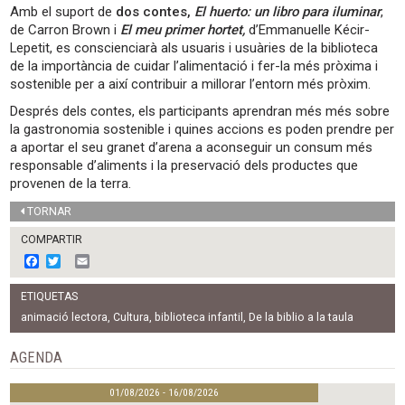
Amb el suport de
dos contes,
El huerto: un libro para iluminar
,
de Carron Brown i
El meu primer hortet,
d’Emmanuelle Kécir-
Lepetit, es conscienciarà als usuaris i usuàries de la biblioteca
de la importància de cuidar l’alimentació i fer-la més pròxima i
sostenible per a així contribuir a millorar l’entorn més pròxim.
Després dels contes, els participants aprendran més més sobre
la gastronomia sostenible i quines accions es poden prendre per
a aportar el seu granet d’arena a aconseguir un consum més
responsable d’aliments i la preservació dels productes que
provenen de la terra.
TORNAR
COMPARTIR
F
T
E
a
w
m
c
i
a
ETIQUETAS
e
t
i
b
t
l
animació lectora
,
Cultura
,
biblioteca infantil
,
De la biblio a la taula
o
e
o
r
AGENDA
k
01/08/2026 - 16/08/2026