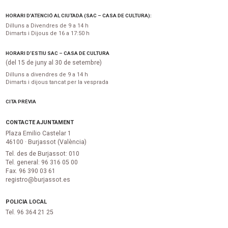
HORARI D’ATENCIÓ AL CIUTADÀ (SAC – CASA DE CULTURA):
Dilluns a Divendres de 9 a 14 h
Dimarts i Dijous de 16 a 17:50 h
HORARI D’ESTIU SAC – CASA DE CULTURA
(del 15 de juny al 30 de setembre)
Dilluns a divendres de 9 a 14 h
Dimarts i dijous tancat per la vesprada
CITA PRÈVIA
CONTACTE AJUNTAMENT
Plaza Emilio Castelar 1
46100 · Burjassot (València)
Tel. des de Burjassot: 010
Tel. general: 96 316 05 00
Fax. 96 390 03 61
registro@burjassot.es
POLICIA LOCAL
Tel. 96 364 21 25