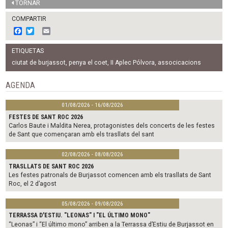
TORNAR
COMPARTIR
F
T
E
a
w
m
c
i
a
ETIQUETAS
e
t
i
b
t
l
ciutat de burjassot
,
penya el coet
,
II Aplec Pólvora
,
associcacions
o
e
o
r
AGENDA
k
01/08/2026 - 16/08/2026
FESTES DE SANT ROC 2026
Carlos Baute i Maldita Nerea, protagonistes dels concerts de les festes
de Sant que començaran amb els trasllats del sant
02/08/2026 - 08/08/2026
TRASLLATS DE SANT ROC 2026
Les festes patronals de Burjassot comencen amb els trasllats de Sant
Roc, el 2 d’agost
05/08/2026 - 09/08/2026
TERRASSA D'ESTIU. "LEONAS" I "EL ÚLTIMO MONO"
“Leonas” i “El último mono” arriben a la Terrassa d’Estiu de Burjassot en