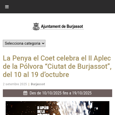
La Penya el Coet celebra el II Aplec
de la Pólvora “Ciutat de Burjassot”,
del 10 al 19 d’octubre
2 setembre 2025
|
Burjassot
Des de 10/10/2025 fins a 19/10/2025