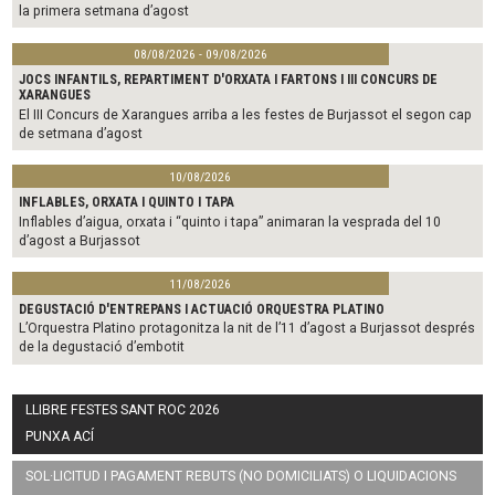
la primera setmana d’agost
08/08/2026 - 09/08/2026
JOCS INFANTILS, REPARTIMENT D'ORXATA I FARTONS I III CONCURS DE
XARANGUES
El III Concurs de Xarangues arriba a les festes de Burjassot el segon cap
de setmana d’agost
10/08/2026
INFLABLES, ORXATA I QUINTO I TAPA
Inflables d’aigua, orxata i “quinto i tapa” animaran la vesprada del 10
d’agost a Burjassot
11/08/2026
DEGUSTACIÓ D'ENTREPANS I ACTUACIÓ ORQUESTRA PLATINO
L’Orquestra Platino protagonitza la nit de l’11 d’agost a Burjassot després
de la degustació d’embotit
LLIBRE FESTES SANT ROC 2026
PUNXA ACÍ
SOL·LICITUD I PAGAMENT REBUTS (NO DOMICILIATS) O LIQUIDACIONS