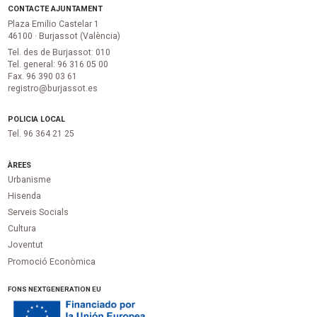
CONTACTE AJUNTAMENT
Plaza Emilio Castelar 1
46100 · Burjassot (València)
Tel. des de Burjassot: 010
Tel. general: 96 316 05 00
Fax. 96 390 03 61
registro@burjassot.es
POLICIA LOCAL
Tel. 96 364 21 25
ÀREES
Urbanisme
Hisenda
Serveis Socials
Cultura
Joventut
Promoció Econòmica
FONS NEXTGENERATION EU