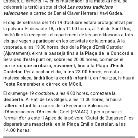
Estellés. El dimarts 14, en el mateix lloc i a la mateixa hora, se
celebrarà la tertúlia sota el títol
Les nostres tradicions
valencianes
, a càrrec de Daniel Claver Herrera i Xavi Gadea.
El cap de setmana del 18 i 19 d’octubre estarà protagonitzat per
la pólvora. El dissabte 18, a les 11.00 hores, al Pati de Sant Roc,
tindrà lloc la recepció i el repartiment de les acreditacions a tots
els que vagen a participar en les activitats de la jornada. A la
vesprada, a les 19.00 hores, des de la Plaça d’Emili Castelar
(Ajuntament), eixirà la
passejà fins a la Plaça de la Concòrdia
.
Serà des d’este punt on, sobre les 20.00 hores, comence el
c
orrefoc que arribarà, novament, fins a la Plaça d’Emili
Castelar
. Per a acabar el dia,
a les 23.00 hores,
en esta
mateixa plaça, tindrà lloc la
cordà infantil
i, en finalitzar, hi haurà
Festa Remember a càrrec de MColl.
El diumenge 19 d’octubre, a les 9.00 hores, comezará la
despertà.
Al Pati de Les Sitges, a les 11.00 hores, hi haurà
tallers infantils
a càrrec de la Federació Valenciana
d’Associacions d’Amics del Coet (FVAAC). I, per a posar el
fermall d’or a este II Aplec de la pólvora “Ciutat de Burjassot”, es
dispararà una
mascletà, en la Plaça Emilio Castelar, a les
14.00 hores.