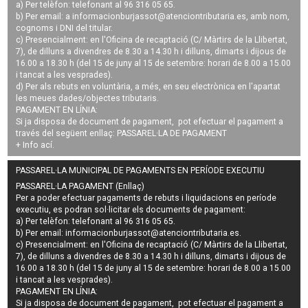
a) Per telèfon: telefonant al 96 316 05 65.
b) Per email: a
informacionburjassot@atenciontributaria.es
, amb nom,
cognoms i DNI del titular.
c) Presencialment: en l'Oficina de recaptació (C/ Màrtirs de la Llibertat,
7), de dilluns a divendres de 8.30 a 14.30 h i dilluns, dimarts i dijous de
16.00 a 18.30 h (del 15 de juny al 15 de setembre: horari de 8.00 a 15.00
i tancat a les vesprades).
d) Per als rebuts en voluntària, a més, en seu electrònica en l'apartat
les meues dades/objectes tributaris.
PAGAMENT EN LÍNIA:
Si ja disposa de document de pagament, pot efectuar el pagament a
través del següent enllaç:
PASSAREL·LA DE PAGAMENT
+ Info
ací
.
PASSAREL·LA MUNICIPAL DE PAGAMENTS EN PERÍODE EXECUTIU
PASSAREL·LA PAGAMENT (Enllaç)
Per a poder efectuar pagaments de
rebuts i liquidacions en període
executiu
, es podran
sol·licitar els documents de pagament
:
a) Per telèfon: telefonant al 96 316 05 65.
b) Per email:
informacionburjassot@atenciontributaria.es
.
c) Presencialment: en l'Oficina de recaptació (C/ Màrtirs de la Llibertat,
7), de dilluns a divendres de 8.30 a 14.30 h i dilluns, dimarts i dijous de
16.00 a 18.30 h (del 15 de juny al 15 de setembre: horari de 8.00 a 15.00
i tancat a les vesprades).
PAGAMENT EN LÍNIA:
Si ja disposa de document de pagament, pot efectuar el pagament a