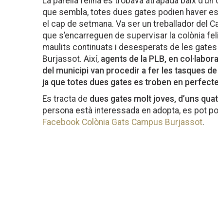
La parella felina es trobava atrapada baix d’un
que sembla, totes dues gates podien haver est
el cap de setmana. Va ser un treballador del 
que s’encarreguen de supervisar la colònia felin
maulits continuats i desesperats de les gates v
Burjassot. Així,
agents de la PLB, en col·labo
del municipi van procedir a fer les tasques d
ja que totes dues gates es troben en perfecte
Es tracta de
dues gates molt joves, d’uns qua
persona està interessada en adopta, es pot p
Facebook Colònia Gats Campus Burjassot
.