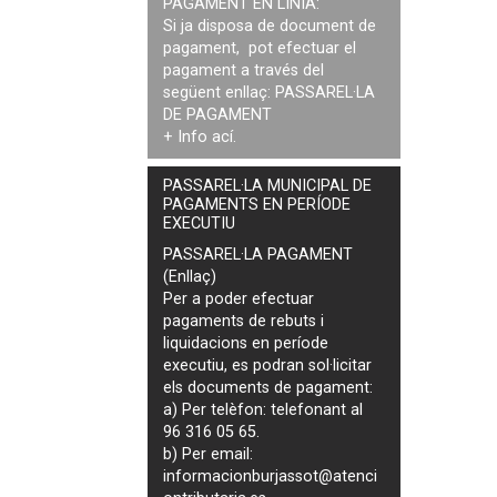
PAGAMENT EN LÍNIA:
Si ja disposa de document de
pagament, pot efectuar el
pagament a través del
següent enllaç:
PASSAREL·LA
DE PAGAMENT
+ Info
ací
.
PASSAREL·LA MUNICIPAL DE
PAGAMENTS EN PERÍODE
EXECUTIU
PASSAREL·LA PAGAMENT
(Enllaç)
Per a poder efectuar
pagaments de
rebuts i
liquidacions en període
executiu
, es podran
sol·licitar
els documents de pagament
:
a) Per telèfon: telefonant al
96 316 05 65.
b) Per email:
informacionburjassot@atenci