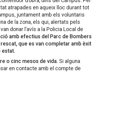
 contenidor d’obra, dins del Campus. Pel
at atrapades en aqueix lloc durant tot
Campus, juntament amb els voluntaris
a de la zona, els qui, alertats pels
an donar l’avís a la Policia Local de
ració amb efectius del Parc de Bombers
e rescat, que es van completar amb èxit
 estat.
tre o cinc mesos de vida
. Si alguna
osar en contacte amb el compte de