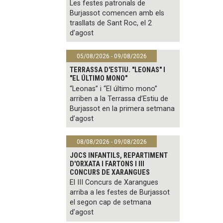
Les festes patronals de
Burjassot comencen amb els
trasllats de Sant Roc, el 2
d’agost
05/08/2026 - 09/08/2026
TERRASSA D'ESTIU. "LEONAS" I
"EL ÚLTIMO MONO"
“Leonas” i “El último mono”
arriben a la Terrassa d’Estiu de
Burjassot en la primera setmana
d’agost
08/08/2026 - 09/08/2026
JOCS INFANTILS, REPARTIMENT
D'ORXATA I FARTONS I III
CONCURS DE XARANGUES
El III Concurs de Xarangues
arriba a les festes de Burjassot
el segon cap de setmana
d’agost