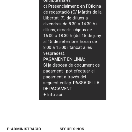
ontributaria.es
.
c) Presencialment: en l'Oficina
de recaptació (C/ Màrtirs de la
Llibertat, 7), de dilluns a
divendres de 8.30 a 14.30 h i
dilluns, dimarts i dijous de
16.00 a 18.30 h (del 15 de juny
al 15 de setembre: horari de
8.00 a 15.00 i tancat a les
vesprades).
PAGAMENT EN LÍNIA:
Si ja disposa de document de
pagament, pot efectuar el
pagament a través del
següent enllaç:
PASSAREL·LA
DE PAGAMENT
+ Info
ací
.
E-ADMINISTRACIÓ
SEGUEIX-NOS