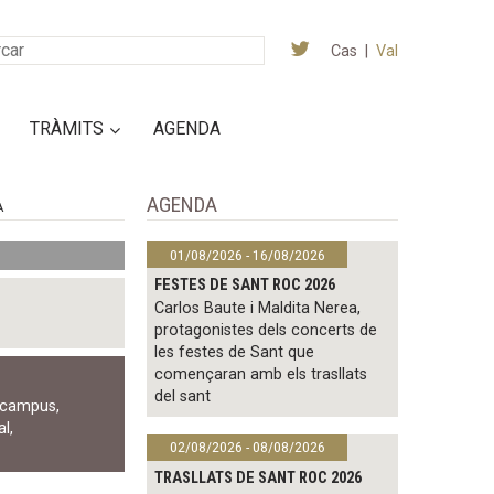
Cas
|
Val
TRÀMITS
AGENDA
AGENDA
A
01/08/2026 - 16/08/2026
FESTES DE SANT ROC 2026
Carlos Baute i Maldita Nerea,
protagonistes dels concerts de
les festes de Sant que
començaran amb els trasllats
del sant
campus
,
al
,
02/08/2026 - 08/08/2026
TRASLLATS DE SANT ROC 2026