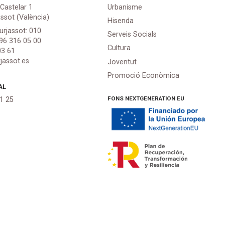
 Castelar 1
Urbanisme
assot (València)
Hisenda
urjassot: 010
Serveis Socials
 96 316 05 00
Cultura
03 61
jassot.es
Joventut
Promoció Econòmica
AL
FONS NEXTGENERATION EU
21 25