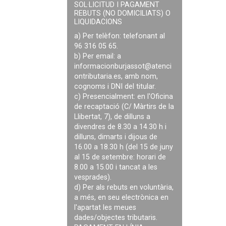
SOL·LICITUD I PAGAMENT
REBUTS (NO DOMICILIATS) O
LIQUIDACIONS
a) Per telèfon: telefonant al
96 316 05 65.
b) Per email: a
informacionburjassot@atenci
ontributaria.es
, amb nom,
cognoms i DNI del titular.
c) Presencialment: en l'Oficina
de recaptació (C/ Màrtirs de la
Llibertat, 7), de dilluns a
divendres de 8.30 a 14.30 h i
dilluns, dimarts i dijous de
16.00 a 18.30 h (del 15 de juny
al 15 de setembre: horari de
8.00 a 15.00 i tancat a les
vesprades).
d) Per als rebuts en voluntària,
a més, en seu electrònica en
l'apartat les meues
dades/objectes tributaris.