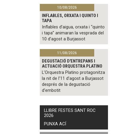
10/08/2026
INFLABLES, ORXATA I QUINTO I
TAPA
Inflables d’aigua, orxata i “quinto
i tapa” animaran la vesprada del
10 d’agost a Burjassot
11/08/2026
DEGUSTACIÓ D'ENTREPANS I
ACTUACIÓ ORQUESTRA PLATINO
L’Orquestra Platino protagonitza
la nit de l’11 d’agost a Burjassot
després de la degustació
d’embotit
LLIBRE FESTES SANT ROC
2026
PUNXA ACÍ