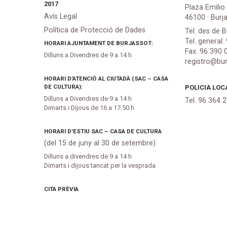
2017
Plaza Emilio
Avís Legal
46100 · Burj
Política de Protecció de Dades
Tel. des de B
Tel. general:
HORARI AJUNTAMENT DE BURJASSOT:
Fax. 96 390 
Dilluns a Divendres de 9 a 14 h
registro@bur
HORARI D’ATENCIÓ AL CIUTADÀ (SAC – CASA
DE CULTURA):
POLICIA LOC
Dilluns a Divendres de 9 a 14 h
Tel. 96 364 
Dimarts i Dijous de 16 a 17:50 h
HORARI D’ESTIU SAC – CASA DE CULTURA
(del 15 de juny al 30 de setembre)
Dilluns a divendres de 9 a 14 h
Dimarts i dijous tancat per la vesprada
CITA PRÈVIA