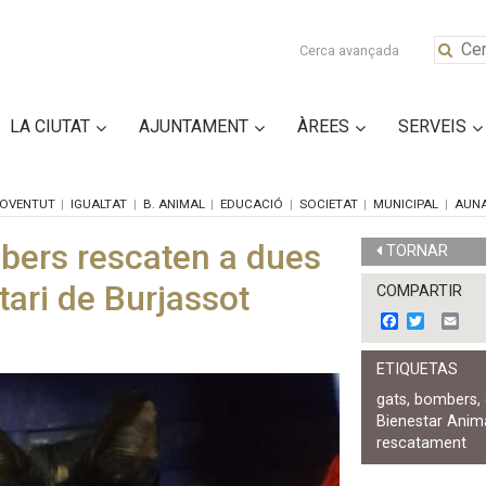
Cerca avançada
LA CIUTAT
AJUNTAMENT
ÀREES
SERVEIS
OVENTUT
IGUALTAT
B. ANIMAL
EDUCACIÓ
SOCIETAT
MUNICIPAL
AUN
mbers rescaten a dues
TORNAR
ari de Burjassot
COMPARTIR
F
T
E
a
w
m
c
i
a
ETIQUETAS
e
t
i
b
t
l
gats
,
bombers
,
o
e
Bienestar Anim
o
r
k
rescatament