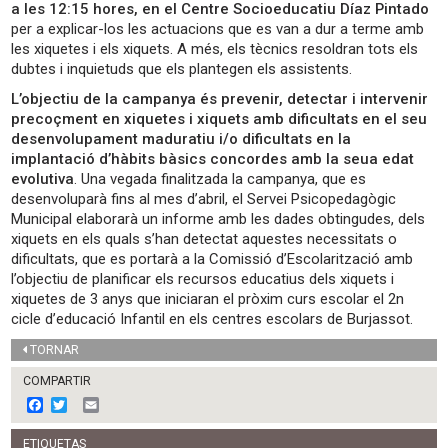
a les 12:15 hores, en el Centre Socioeducatiu Díaz Pintado
per a explicar-los les actuacions que es van a dur a terme amb
les xiquetes i els xiquets. A més, els tècnics resoldran tots els
dubtes i inquietuds que els plantegen els assistents.
L’objectiu de la campanya és prevenir, detectar i intervenir
precoçment en xiquetes i xiquets amb dificultats en el seu
desenvolupament maduratiu i/o dificultats en la
implantació d’hàbits bàsics concordes amb la seua edat
evolutiva
. Una vegada finalitzada la campanya, que es
desenvoluparà fins al mes d’abril, el Servei Psicopedagògic
Municipal elaborarà un informe amb les dades obtingudes, dels
xiquets en els quals s’han detectat aquestes necessitats o
dificultats, que es portarà a la Comissió d’Escolarització amb
l’objectiu de planificar els recursos educatius dels xiquets i
xiquetes de 3 anys que iniciaran el pròxim curs escolar el 2n
cicle d’educació Infantil en els centres escolars de Burjassot.
TORNAR
COMPARTIR
F
T
E
a
w
m
c
i
a
ETIQUETAS