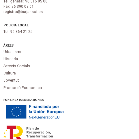
Tel. general: 96 316 05 00
Fax. 96 390 03 61
registro@burjassot.es
POLICIA LOCAL
Tel. 96 364 21 25
ÀREES
Urbanisme
Hisenda
Serveis Socials
Cultura
Joventut
Promoció Econòmica
FONS NEXTGENERATION EU