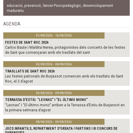
e
t
i
b
t
l
educació
,
prevenció
,
Servei Psicopedagògic
,
desenvolupament
o
e
maduratiu
o
r
k
AGENDA
01/08/2026 - 16/08/2026
FESTES DE SANT ROC 2026
Carlos Baute i Maldita Nerea, protagonistes dels concerts de les festes
de Sant que començaran amb els trasllats del sant
02/08/2026 - 08/08/2026
TRASLLATS DE SANT ROC 2026
Les festes patronals de Burjassot comencen amb els trasllats de Sant
Roc, el 2 d’agost
05/08/2026 - 09/08/2026
TERRASSA D'ESTIU. "LEONAS" I "EL ÚLTIMO MONO"
“Leonas” i “El último mono” arriben a la Terrassa d’Estiu de Burjassot en
la primera setmana d’agost
08/08/2026 - 09/08/2026
JOCS INFANTILS, REPARTIMENT D'ORXATA I FARTONS I III CONCURS DE
XARANGUES