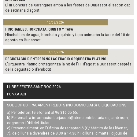
El III Concurs de Xarangues arriba a les festes de Burjassot el segon cap
de setmana d’agost
10/08/2026
HINCHABLES, HORCHATA, QUINTO Y TAPA
Hinchables de agua, horchata y quinto y tapa animarán la tarde del 10 de
agosto en Burjassot
11/08/2026
DEGUSTACIÓ D'ENTREPANS I ACTUACIÓ ORQUESTRA PLATINO
L’Orquestra Platino protagonitza la nit de l’11 d’agost a Burjassot després
de la degustació d’embotit
LLIBRE FESTES SANT ROC 2026
PUNXA ACÍ
SOL·LICITUD I PAGAMENT REBUTS (NO DOMICILIATS) O LIQUIDACIONS
a) Per telèfon: telefonant al 96 316 05 65.
b) Per email: a
informacionburjassot@atenciontributaria.es
, amb nom,
cognoms i DNI del titular.
c) Presencialment: en l'Oficina de recaptació (C/ Màrtirs de la Llibertat,
7), de dilluns a divendres de 8.30 a 14.30 h i dilluns, dimarts i dijous de