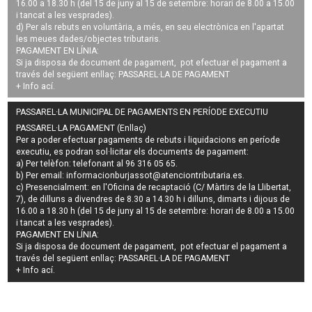
16.00 a 18.30 h (del 15 de juny al 15 de setembre: horari de 8.00 a 15.00
i tancat a les vesprades).
d) Per als rebuts en voluntària, a més, en seu electrònica en l'apartat
les meues dades/objectes tributaris.
PAGAMENT EN LÍNIA:
Si ja disposa de document de pagament, pot efectuar el pagament a
través del següent enllaç:
PASSAREL·LA DE PAGAMENT
+ Info
ací
.
PASSAREL·LA MUNICIPAL DE PAGAMENTS EN PERÍODE EXECUTIU
PASSAREL·LA PAGAMENT (Enllaç)
Per a poder efectuar pagaments de
rebuts i liquidacions en període
executiu
, es podran
sol·licitar els documents de pagament
:
a) Per telèfon: telefonant al 96 316 05 65.
b) Per email:
informacionburjassot@atenciontributaria.es
.
c) Presencialment: en l'Oficina de recaptació (C/ Màrtirs de la Llibertat,
7), de dilluns a divendres de 8.30 a 14.30 h i dilluns, dimarts i dijous de
16.00 a 18.30 h (del 15 de juny al 15 de setembre: horari de 8.00 a 15.00
i tancat a les vesprades).
PAGAMENT EN LÍNIA:
Si ja disposa de document de pagament, pot efectuar el pagament a
través del següent enllaç:
PASSAREL·LA DE PAGAMENT
+ Info
ací
.