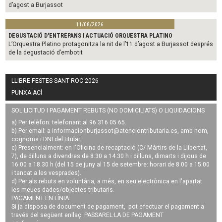
d’agost a Burjassot
11/08/2026
DEGUSTACIÓ D'ENTREPANS I ACTUACIÓ ORQUESTRA PLATINO
L’Orquestra Platino protagonitza la nit de l’11 d’agost a Burjassot després
de la degustació d’embotit
LLIBRE FESTES SANT ROC 2026
PUNXA ACÍ
SOL·LICITUD I PAGAMENT REBUTS (NO DOMICILIATS) O LIQUIDACIONS
a) Per telèfon: telefonant al 96 316 05 65.
b) Per email: a
informacionburjassot@atenciontributaria.es
, amb nom,
cognoms i DNI del titular.
c) Presencialment: en l'Oficina de recaptació (C/ Màrtirs de la Llibertat,
7), de dilluns a divendres de 8.30 a 14.30 h i dilluns, dimarts i dijous de
16.00 a 18.30 h (del 15 de juny al 15 de setembre: horari de 8.00 a 15.00
i tancat a les vesprades).
d) Per als rebuts en voluntària, a més, en seu electrònica en l'apartat
les meues dades/objectes tributaris.
PAGAMENT EN LÍNIA:
Si ja disposa de document de pagament, pot efectuar el pagament a
través del següent enllaç:
PASSAREL·LA DE PAGAMENT