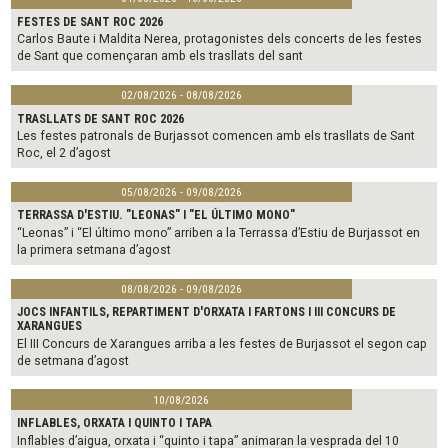
FESTES DE SANT ROC 2026
Carlos Baute i Maldita Nerea, protagonistes dels concerts de les festes
de Sant que començaran amb els trasllats del sant
02/08/2026 - 08/08/2026
TRASLLATS DE SANT ROC 2026
Les festes patronals de Burjassot comencen amb els trasllats de Sant
Roc, el 2 d’agost
05/08/2026 - 09/08/2026
TERRASSA D'ESTIU. "LEONAS" I "EL ÚLTIMO MONO"
“Leonas” i “El último mono” arriben a la Terrassa d’Estiu de Burjassot en
la primera setmana d’agost
08/08/2026 - 09/08/2026
JOCS INFANTILS, REPARTIMENT D'ORXATA I FARTONS I III CONCURS DE
XARANGUES
El III Concurs de Xarangues arriba a les festes de Burjassot el segon cap
de setmana d’agost
10/08/2026
INFLABLES, ORXATA I QUINTO I TAPA
Inflables d’aigua, orxata i “quinto i tapa” animaran la vesprada del 10