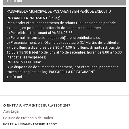
+ Info
ací
.
PASSAREL·LA MUNICIPAL DE PAGAMENTS EN PERÍODE EXECUTIU
PASSAREL·LA PAGAMENT (Enllaç)
Per a poder efectuar pagaments de
rebuts i liquidacions en període
executiu
, es podran
sol·licitar els documents de pagament
:
a) Per telèfon: telefonant al 96 316 05 65.
b) Per email:
informacionburjassot@atenciontributaria.es
.
c) Presencialment: en l'Oficina de recaptació (C/ Màrtirs de la Llibertat,
7), de dilluns a divendres de 8.30 a 14.30 h i dilluns, dimarts i dijous de
16.00 a 18.30 h (del 15 de juny al 15 de setembre: horari de 8.00 a 15.00
i tancat a les vesprades).
PAGAMENT EN LÍNIA:
Si ja disposa de document de pagament, pot efectuar el pagament a
través del següent enllaç:
PASSAREL·LA DE PAGAMENT
+ Info
ací
.
© NNTT AJUNTAMENT DE BURJASSOT, 2017
Avís Legal
Política de Protecció de Dades
HORARI AJUNTAMENT DE BURJASSOT: