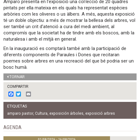
Amparo presenta en l’exposició una col·lecció de 20 quadres
pintats per ella mateixa en els quals ha representat espècies
arbòries com les oliveres o us àlbers. A més, aquesta exposició
té un doble objectiu: a més de mostrar la bellesa dels arbres, vol
ser també un crit d’atenció a cura del medi ambient, al
compromís que la societat ha de tindre amb els boscos, amb la
naturalesa i amb el mitjà en general.
En la inauguració es comptarà també amb la participació de
diferents components de Paraules i Dones que recitaran
poemes sobre arbres en una recreació del que bé podria ser un
bosc humà.
TORNAR
COMPARTIR
F
T
E
a
w
m
c
i
a
ETIQUETAS
e
t
i
b
t
l
amparo pastor
,
Cultura
,
exposición árboles
,
exposició arbres
o
e
o
r
AGENDA
k
01/08/2026 - 16/08/2026