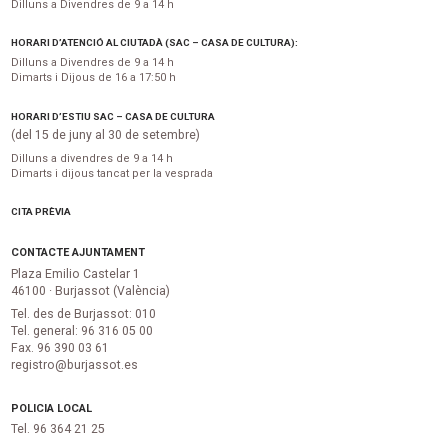
Dilluns a Divendres de 9 a 14 h
HORARI D’ATENCIÓ AL CIUTADÀ (SAC – CASA DE CULTURA):
Dilluns a Divendres de 9 a 14 h
Dimarts i Dijous de 16 a 17:50 h
HORARI D’ESTIU SAC – CASA DE CULTURA
(del 15 de juny al 30 de setembre)
Dilluns a divendres de 9 a 14 h
Dimarts i dijous tancat per la vesprada
CITA PRÈVIA
CONTACTE AJUNTAMENT
Plaza Emilio Castelar 1
46100 · Burjassot (València)
Tel. des de Burjassot: 010
Tel. general: 96 316 05 00
Fax. 96 390 03 61
registro@burjassot.es
POLICIA LOCAL
Tel. 96 364 21 25