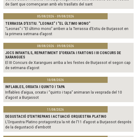
de Sant que començaran amb els trasllats del sant
05/08/2026 - 09/08/2026
TERRASSA D'ESTIU. "LEONAS" I "EL ÚLTIMO MONO"
“Leonas” i “El último mono” arriben a la Terrassa d’Estiu de Burjassot en
la primera setmana d’agost
08/08/2026 - 09/08/2026
JOCS INFANTILS, REPARTIMENT D'ORXATA I FARTONS I III CONCURS DE
XARANGUES
El III Concurs de Xarangues arriba a les festes de Burjassot el segon cap
de setmana d’agost
10/08/2026
INFLABLES, ORXATA I QUINTO I TAPA
Inflables d’aigua, orxata i “quinto i tapa” animaran la vesprada del 10
d’agost a Burjassot
11/08/2026
DEGUSTACIÓ D'ENTREPANS I ACTUACIÓ ORQUESTRA PLATINO
L’Orquestra Platino protagonitza la nit de l’11 d’agost a Burjassot després
de la degustació d’embotit