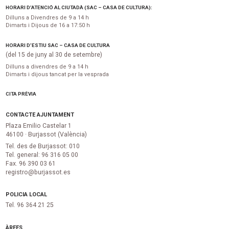
HORARI D’ATENCIÓ AL CIUTADÀ (SAC – CASA DE CULTURA):
Dilluns a Divendres de 9 a 14 h
Dimarts i Dijous de 16 a 17:50 h
HORARI D’ESTIU SAC – CASA DE CULTURA
(del 15 de juny al 30 de setembre)
Dilluns a divendres de 9 a 14 h
Dimarts i dijous tancat per la vesprada
CITA PRÈVIA
CONTACTE AJUNTAMENT
Plaza Emilio Castelar 1
46100 · Burjassot (València)
Tel. des de Burjassot: 010
Tel. general: 96 316 05 00
Fax. 96 390 03 61
registro@burjassot.es
POLICIA LOCAL
Tel. 96 364 21 25
ÀREES