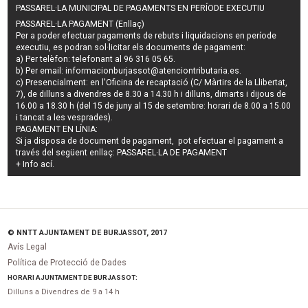
PASSAREL·LA MUNICIPAL DE PAGAMENTS EN PERÍODE EXECUTIU
PASSAREL·LA PAGAMENT (Enllaç)
Per a poder efectuar pagaments de
rebuts i liquidacions en període
executiu
, es podran
sol·licitar els documents de pagament
:
a) Per telèfon: telefonant al 96 316 05 65.
b) Per email:
informacionburjassot@atenciontributaria.es
.
c) Presencialment: en l'Oficina de recaptació (C/ Màrtirs de la Llibertat,
7), de dilluns a divendres de 8.30 a 14.30 h i dilluns, dimarts i dijous de
16.00 a 18.30 h (del 15 de juny al 15 de setembre: horari de 8.00 a 15.00
i tancat a les vesprades).
PAGAMENT EN LÍNIA:
Si ja disposa de document de pagament, pot efectuar el pagament a
través del següent enllaç:
PASSAREL·LA DE PAGAMENT
+ Info
ací
.
© NNTT AJUNTAMENT DE BURJASSOT, 2017
Avís Legal
Política de Protecció de Dades
HORARI AJUNTAMENT DE BURJASSOT:
Dilluns a Divendres de 9 a 14 h