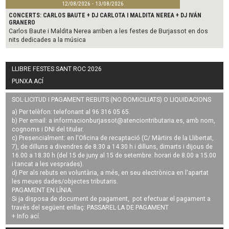
12/08/2026 - 13/08/2026
CONCERTS: CARLOS BAUTE + DJ CARLOTA I MALDITA NEREA + DJ IVÁN
GRANERO
Carlos Baute i Maldita Nerea arriben a les festes de Burjassot en dos
nits dedicades a la música
LLIBRE FESTES SANT ROC 2026
PUNXA ACÍ
SOL·LICITUD I PAGAMENT REBUTS (NO DOMICILIATS) O LIQUIDACIONS
a) Per telèfon: telefonant al 96 316 05 65.
b) Per email: a
informacionburjassot@atenciontributaria.es
, amb nom,
cognoms i DNI del titular.
c) Presencialment: en l'Oficina de recaptació (C/ Màrtirs de la Llibertat,
7), de dilluns a divendres de 8.30 a 14.30 h i dilluns, dimarts i dijous de
16.00 a 18.30 h (del 15 de juny al 15 de setembre: horari de 8.00 a 15.00
i tancat a les vesprades).
d) Per als rebuts en voluntària, a més, en seu electrònica en l'apartat
les meues dades/objectes tributaris.
PAGAMENT EN LÍNIA:
Si ja disposa de document de pagament, pot efectuar el pagament a
través del següent enllaç:
PASSAREL·LA DE PAGAMENT
+ Info
ací
.