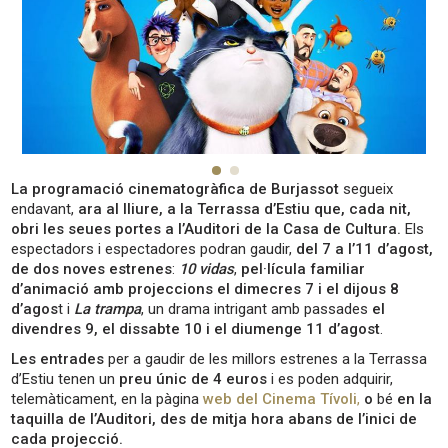
La programació cinematogràfica de Burjassot
segueix
endavant,
ara al lliure, a la Terrassa d’Estiu que, cada nit,
obri les seues portes a l’Auditori de la Casa de Cultura.
Els
espectadors i espectadores podran gaudir,
del 7 a l’11 d’agost,
de dos noves estrenes
:
10 vidas
,
pel·lícula familiar
d’animació amb projeccions el dimecres 7 i el dijous 8
d’agos
t i
La trampa
, un drama intrigant amb passades
el
divendres 9, el dissabte 10 i el diumenge 11 d’agost
.
Les entrades
per a gaudir de les millors estrenes a la Terrassa
d’Estiu tenen un
preu únic de 4 euros
i es poden adquirir,
telemàticament, en la pàgina
web del Cinema Tívoli
,
o
bé
en la
taquilla de l’Auditori, des de mitja hora abans de l’inici de
cada projecció.