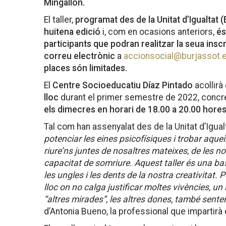
Mingallón.
El taller,
programat des de la Unitat d’Igualtat 
huitena edició
i, com en ocasions anteriors,
és
participants que podran realitzar la seua inscr
correu electrònic
a
accionsocial@burjassot.
places són limitades.
El
Centre Socioeducatiu Díaz Pintado
acollirà
lloc
durant el primer semestre de 2022, conc
els dimecres en horari de 18.00 a 20.00 hores
Tal com han assenyalat des de la Unitat d’Igualtat
potenciar les eines psicofísiques i trobar aque
riure’ns juntes de nosaltres mateixes, de les nos
capacitat de somriure. Aquest taller és una 
les ungles i les dents de la nostra creativitat
lloc on no calga justificar moltes vivències, un
“altres mirades”, les altres dones, també sen
d’Antonia Bueno, la professional que impartirà el