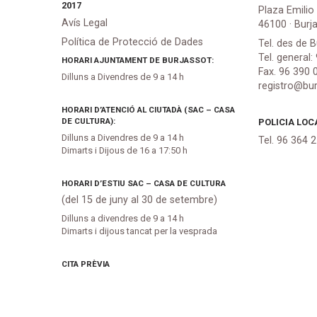
2017
Plaza Emilio
Avís Legal
46100 · Burj
Política de Protecció de Dades
Tel. des de B
Tel. general:
HORARI AJUNTAMENT DE BURJASSOT:
Fax. 96 390 
Dilluns a Divendres de 9 a 14 h
registro@bur
HORARI D’ATENCIÓ AL CIUTADÀ (SAC – CASA
DE CULTURA):
POLICIA LOC
Dilluns a Divendres de 9 a 14 h
Tel. 96 364 
Dimarts i Dijous de 16 a 17:50 h
HORARI D’ESTIU SAC – CASA DE CULTURA
(del 15 de juny al 30 de setembre)
Dilluns a divendres de 9 a 14 h
Dimarts i dijous tancat per la vesprada
CITA PRÈVIA