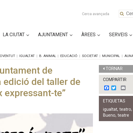
Cerca avançada
LA CIUTAT
AJUNTAMENT
ÀREES
SERVEIS
OVENTUT
IGUALTAT
B. ANIMAL
EDUCACIÓ
SOCIETAT
MUNICIPAL
AUN
Ajuntament de
TORNAR
edició del taller de
COMPARTIR
F
T
E
x expressant-te”
a
w
m
c
i
a
ETIQUETAS
e
t
i
b
t
l
igualtat
,
teatro
o
e
Bueno
,
teatre
o
r
k