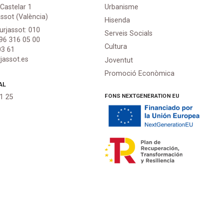
 Castelar 1
Urbanisme
assot (València)
Hisenda
urjassot: 010
Serveis Socials
 96 316 05 00
Cultura
03 61
jassot.es
Joventut
Promoció Econòmica
AL
FONS NEXTGENERATION EU
21 25