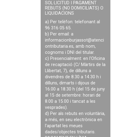
SOL·LICITUD I PAGAMENT
REBUTS (NO DOMICILIATS) O
LIQUIDACIONS
a) Per telèfon: telefonant al
96 316 05 65.
b) Per email: a
informacionburjassot@atenci
ontributaria.es
, amb nom,
cognoms i DNI del titular.
c) Presencialment: en l'Oficina
de recaptació (C/ Màrtirs de la
Llibertat, 7), de dilluns a
divendres de 8.30 a 14.30 h i
dilluns, dimarts i dijous de
16.00 a 18.30 h (del 15 de juny
al 15 de setembre: horari de
8.00 a 15.00 i tancat a les
vesprades).
d) Per als rebuts en voluntària,
a més, en seu electrònica en
l'apartat les meues
dades/objectes tributaris.