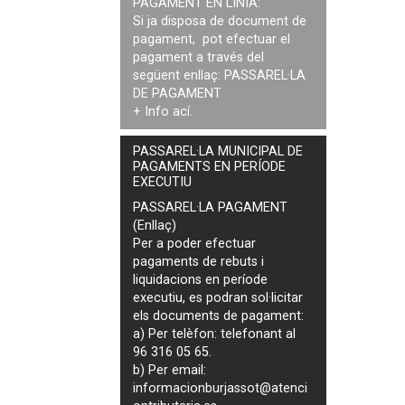
PAGAMENT EN LÍNIA:
Si ja disposa de document de
pagament, pot efectuar el
pagament a través del
següent enllaç:
PASSAREL·LA
DE PAGAMENT
+ Info
ací
.
PASSAREL·LA MUNICIPAL DE
PAGAMENTS EN PERÍODE
EXECUTIU
PASSAREL·LA PAGAMENT
(Enllaç)
Per a poder efectuar
pagaments de
rebuts i
liquidacions en període
executiu
, es podran
sol·licitar
els documents de pagament
:
a) Per telèfon: telefonant al
96 316 05 65.
b) Per email:
informacionburjassot@atenci