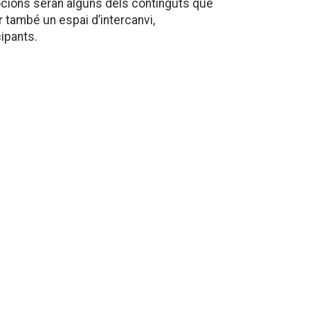
emocions seran alguns dels continguts que
r també un espai d’intercanvi,
cipants.