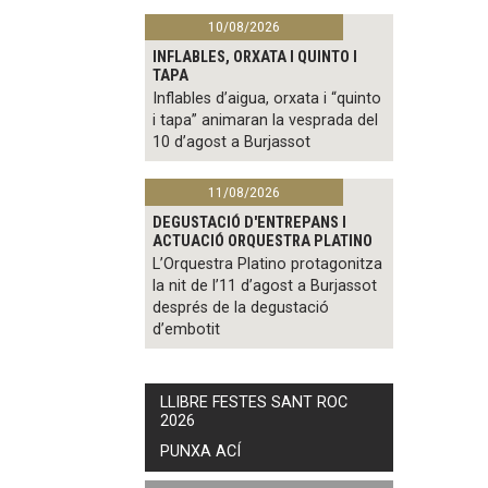
10/08/2026
INFLABLES, ORXATA I QUINTO I
TAPA
Inflables d’aigua, orxata i “quinto
i tapa” animaran la vesprada del
10 d’agost a Burjassot
11/08/2026
DEGUSTACIÓ D'ENTREPANS I
ACTUACIÓ ORQUESTRA PLATINO
L’Orquestra Platino protagonitza
la nit de l’11 d’agost a Burjassot
després de la degustació
d’embotit
LLIBRE FESTES SANT ROC
2026
PUNXA ACÍ