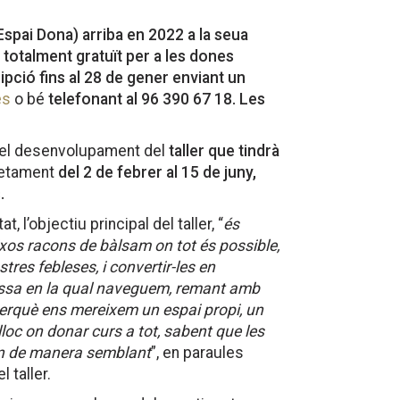
(Espai Dona) arriba en 2022 a la seua
 totalment gratuït per a les dones
ipció fins al 28 de gener enviant un
es
o bé
telefonant al 96 390 67 18. Les
 el desenvolupament del
taller que tindrà
retament
del 2 de febrer al 15 de juny,
.
, l’objectiu principal del taller, “
és
ixos racons de bàlsam on tot és possible,
tres febleses, i convertir-les en
bassa en la qual naveguem, remant amb
. Perquè ens mereixem un espai propi, un
 lloc on donar curs a tot, sabent que les
ten de manera semblant
”, en paraules
 taller.