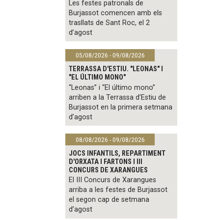
Les festes patronals de
Burjassot comencen amb els
trasllats de Sant Roc, el 2
d’agost
05/08/2026 - 09/08/2026
TERRASSA D'ESTIU. "LEONAS" I
"EL ÚLTIMO MONO"
“Leonas” i “El último mono”
arriben a la Terrassa d’Estiu de
Burjassot en la primera setmana
d’agost
08/08/2026 - 09/08/2026
JOCS INFANTILS, REPARTIMENT
D'ORXATA I FARTONS I III
CONCURS DE XARANGUES
El III Concurs de Xarangues
arriba a les festes de Burjassot
el segon cap de setmana
d’agost