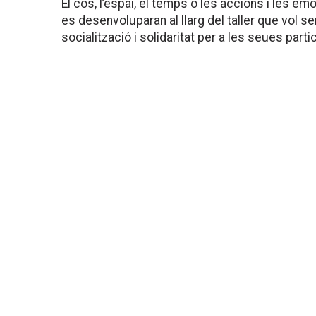
El cos, l’espai, el temps o les accions i les 
es desenvoluparan al llarg del taller que vol se
socialització i solidaritat per a les seues parti