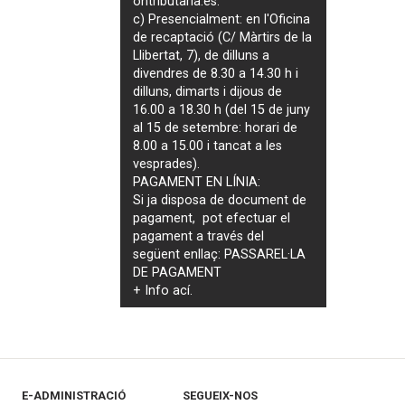
ontributaria.es
.
c) Presencialment: en l'Oficina
de recaptació (C/ Màrtirs de la
Llibertat, 7), de dilluns a
divendres de 8.30 a 14.30 h i
dilluns, dimarts i dijous de
16.00 a 18.30 h (del 15 de juny
al 15 de setembre: horari de
8.00 a 15.00 i tancat a les
vesprades).
PAGAMENT EN LÍNIA:
Si ja disposa de document de
pagament, pot efectuar el
pagament a través del
següent enllaç:
PASSAREL·LA
DE PAGAMENT
+ Info
ací
.
E-ADMINISTRACIÓ
SEGUEIX-NOS