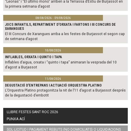
“Leonas” i “El último mono” arriben a la Terrassa d’Estiu de Burjassot en
la primera setmana d’agost
08/08/2026 - 09/08/2026
JOCS INFANTILS, REPARTIMENT D'ORXATA I FARTONS I III CONCURS DE
XARANGUES
El III Concurs de Xarangues arriba a les festes de Burjassot el segon cap
de setmana d’agost
10/08/2026
INFLABLES, ORXATA I QUINTO I TAPA
Inflables d’aigua, orxata i “quinto i tapa” animaran la vesprada del 10
d’agost a Burjassot
11/08/2026
DEGUSTACIÓ D'ENTREPANS I ACTUACIÓ ORQUESTRA PLATINO
L’Orquestra Platino protagonitza la nit de l’11 d’agost a Burjassot després
de la degustació d’embotit
LLIBRE FESTES SANT ROC 2026
PUNXA ACÍ
SOL·LICITUD I PAGAMENT REBUTS (NO DOMICILIATS) O LIQUIDACIONS