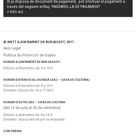
Si ja disposa de document de pagament, pot efectuar el pagament a
través del següent enllaç:
PASSAREL·LA DE PAGAMENT
+ Info
ací
.
© NNTT AJUNTAMENT DE BURJASSOT, 2017
Avís Legal
Política de Protecció de Dades
HORARI AJUNTAMENT DE BURJASSOT:
Dilluns a Divendres de 9 a 14 h
HORARI D’ATENCIÓ AL CIUTADÀ (SAC – CASA DE CULTURA):
Dilluns a Divendres de 9 a 14 h
Dimarts i Dijous de 16 a 17:50 h
HORARI D’ESTIU SAC – CASA DE CULTURA
(del 15 de juny al 30 de setembre)
Dilluns a divendres de 9 a 14 h
Dimarts i dijous tancat per la vesprada
CITA PRÈVIA