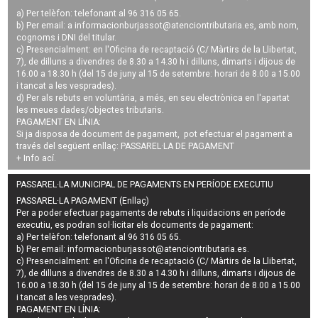
a) Per telèfon: telefonant al 96 316 05 65.
b) Per email: a
informacionburjassot@atenciontributaria.es
, amb nom,
cognoms i DNI del titular.
c) Presencialment: en l'Oficina de recaptació (C/ Màrtirs de la Llibertat,
7), de dilluns a divendres de 8.30 a 14.30 h i dilluns, dimarts i dijous de
16.00 a 18.30 h (del 15 de juny al 15 de setembre: horari de 8.00 a 15.00
i tancat a les vesprades).
d) Per als rebuts en voluntària, a més, en seu electrònica en l'apartat
les meues dades/objectes tributaris.
PAGAMENT EN LÍNIA:
Si ja disposa de document de pagament, pot efectuar el pagament a
través del següent enllaç:
PASSAREL·LA DE PAGAMENT
+ Info
ací
.
PASSAREL·LA MUNICIPAL DE PAGAMENTS EN PERÍODE EXECUTIU
PASSAREL·LA PAGAMENT (Enllaç)
Per a poder efectuar pagaments de
rebuts i liquidacions en període
executiu
, es podran
sol·licitar els documents de pagament
:
a) Per telèfon: telefonant al 96 316 05 65.
b) Per email:
informacionburjassot@atenciontributaria.es
.
c) Presencialment: en l'Oficina de recaptació (C/ Màrtirs de la Llibertat,
7), de dilluns a divendres de 8.30 a 14.30 h i dilluns, dimarts i dijous de
16.00 a 18.30 h (del 15 de juny al 15 de setembre: horari de 8.00 a 15.00
i tancat a les vesprades).
PAGAMENT EN LÍNIA: