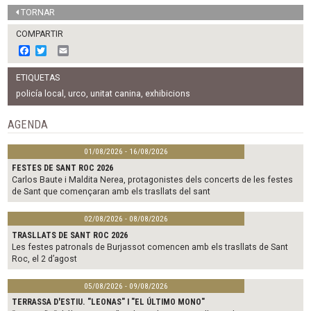
TORNAR
COMPARTIR
F
T
E
a
w
m
c
i
a
ETIQUETAS
e
t
i
b
t
l
policía local
,
urco
,
unitat canina
,
exhibicions
o
e
o
r
AGENDA
k
01/08/2026 - 16/08/2026
FESTES DE SANT ROC 2026
Carlos Baute i Maldita Nerea, protagonistes dels concerts de les festes
de Sant que començaran amb els trasllats del sant
02/08/2026 - 08/08/2026
TRASLLATS DE SANT ROC 2026
Les festes patronals de Burjassot comencen amb els trasllats de Sant
Roc, el 2 d’agost
05/08/2026 - 09/08/2026
TERRASSA D'ESTIU. "LEONAS" I "EL ÚLTIMO MONO"