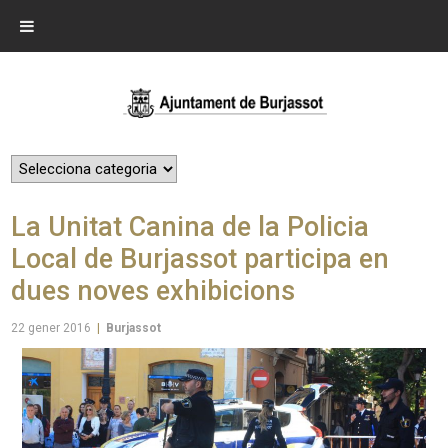
La Unitat Canina de la Policia
Local de Burjassot participa en
dues noves exhibicions
22 gener 2016
|
Burjassot