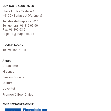
CONTACTE AJUNTAMENT
Plaza Emilio Castelar 1
46100 · Burjassot (València)
Tel. des de Burjassot: 010
Tel. general: 96 316 05 00
Fax. 96 390 03 61
registro@burjassot.es
POLICIA LOCAL
Tel. 96 364 21 25
ÀREES
Urbanisme
Hisenda
Serveis Socials
Cultura
Joventut
Promoció Econòmica
FONS NEXTGENERATION EU