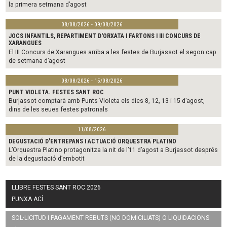
la primera setmana d’agost
08/08/2026 - 09/08/2026
JOCS INFANTILS, REPARTIMENT D'ORXATA I FARTONS I III CONCURS DE
XARANGUES
El III Concurs de Xarangues arriba a les festes de Burjassot el segon cap
de setmana d’agost
08/08/2026 - 15/08/2026
PUNT VIOLETA. FESTES SANT ROC
Burjassot comptarà amb Punts Violeta els dies 8, 12, 13 i 15 d’agost,
dins de les seues festes patronals
11/08/2026
DEGUSTACIÓ D'ENTREPANS I ACTUACIÓ ORQUESTRA PLATINO
L’Orquestra Platino protagonitza la nit de l’11 d’agost a Burjassot després
de la degustació d’embotit
LLIBRE FESTES SANT ROC 2026
PUNXA ACÍ
SOL·LICITUD I PAGAMENT REBUTS (NO DOMICILIATS) O LIQUIDACIONS