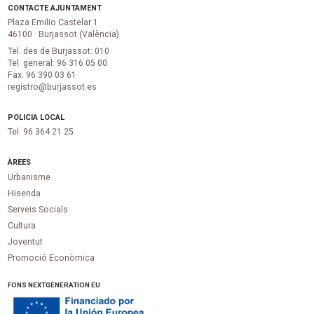
CONTACTE AJUNTAMENT
Plaza Emilio Castelar 1
46100 · Burjassot (València)
Tel. des de Burjassot: 010
Tel. general: 96 316 05 00
Fax. 96 390 03 61
registro@burjassot.es
POLICIA LOCAL
Tel. 96 364 21 25
ÀREES
Urbanisme
Hisenda
Serveis Socials
Cultura
Joventut
Promoció Econòmica
FONS NEXTGENERATION EU