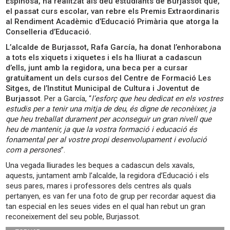
Espinosa, ha realitzat als deu estudiants de Burjassot que,
el passat curs escolar, van rebre els Premis Extraordinaris
al Rendiment Acadèmic d’Educació Primària que atorga la
Conselleria d’Educació.
L’alcalde de Burjassot, Rafa García, ha donat l’enhorabona
a tots els xiquets i xiquetes i els ha lliurat a cadascun
d’ells, junt amb la regidora, una beca per a cursar
gratuïtament un dels cursos del Centre de Formació Les
Sitges, de l’Institut Municipal de Cultura i Joventut de
Burjassot
. Per a García, “
l’esforç que heu dedicat en els vostres
estudis per a tenir una mitja de deu, és digne de reconèixer, ja
que heu treballat durament per aconseguir un gran nivell que
heu de mantenir, ja que la vostra formació i educació és
fonamental per al vostre propi desenvolupament i evolució
com a persones
”.
Una vegada lliurades les beques a cadascun dels xavals,
aquests, juntament amb l’alcalde, la regidora d’Educació i els
seus pares, mares i professores dels centres als quals
pertanyen, es van fer una foto de grup per recordar aquest dia
tan especial en les seues vides en el qual han rebut un gran
reconeixement del seu poble, Burjassot.