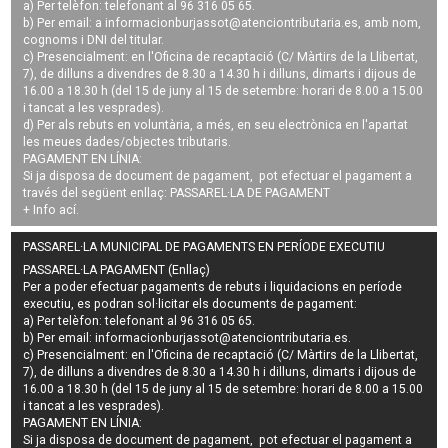
a) Per telèfon: telefonant al 96 316 05 65.
b) Per email: a
informacionburjassot@atenciontributaria.es
, amb nom,
cognoms i DNI del titular.
c) Presencialment: en l'Oficina de recaptació (C/ Màrtirs de la Llibertat,
7), de dilluns a divendres de 8.30 a 14.30 h i dilluns, dimarts i dijous de
16.00 a 18.30 h (del 15 de juny al 15 de setembre: horari de 8.00 a 15.00
i tancat a les vesprades).
d) Per als rebuts en voluntària, a més, en seu electrònica en l'apartat
les meues dades/objectes tributaris.
PAGAMENT EN LÍNIA:
Si ja disposa de document de pagament, pot efectuar el pagament a
través del següent enllaç:
PASSAREL·LA DE PAGAMENT
+ Info
ací
.
PASSAREL·LA MUNICIPAL DE PAGAMENTS EN PERÍODE EXECUTIU
PASSAREL·LA PAGAMENT (Enllaç)
Per a poder efectuar pagaments de
rebuts i liquidacions en període
executiu
, es podran
sol·licitar els documents de pagament
:
a) Per telèfon: telefonant al 96 316 05 65.
b) Per email:
informacionburjassot@atenciontributaria.es
.
c) Presencialment: en l'Oficina de recaptació (C/ Màrtirs de la Llibertat,
7), de dilluns a divendres de 8.30 a 14.30 h i dilluns, dimarts i dijous de
16.00 a 18.30 h (del 15 de juny al 15 de setembre: horari de 8.00 a 15.00
i tancat a les vesprades).
PAGAMENT EN LÍNIA:
Si ja disposa de document de pagament, pot efectuar el pagament a