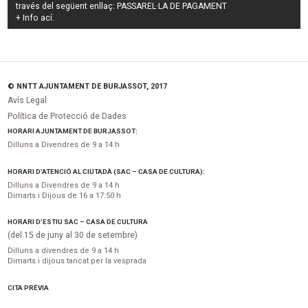
través del següent enllaç:
PASSAREL·LA DE PAGAMENT
+ Info
ací
.
© NNTT AJUNTAMENT DE BURJASSOT, 2017
Avís Legal
Política de Protecció de Dades
HORARI AJUNTAMENT DE BURJASSOT:
Dilluns a Divendres de 9 a 14 h
HORARI D’ATENCIÓ AL CIUTADÀ (SAC – CASA DE CULTURA):
Dilluns a Divendres de 9 a 14 h
Dimarts i Dijous de 16 a 17:50 h
HORARI D’ESTIU SAC – CASA DE CULTURA
(del 15 de juny al 30 de setembre)
Dilluns a divendres de 9 a 14 h
Dimarts i dijous tancat per la vesprada
CITA PRÈVIA