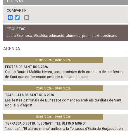
TORNAR
COMPARTIR
F
T
E
a
w
m
c
i
a
ETIQUETAS
e
t
i
b
t
l
Laura Espinosa
,
Alcaldía
,
educació
,
alumnes
,
premis extraordinaris
o
e
o
r
AGENDA
k
01/08/2026 - 16/08/2026
FESTES DE SANT ROC 2026
Carlos Baute i Maldita Nerea, protagonistes dels concerts de les festes
de Sant que començaran amb els trasllats del sant
02/08/2026 - 08/08/2026
TRASLLATS DE SANT ROC 2026
Les festes patronals de Burjassot comencen amb els trasllats de Sant
Roc, el 2 d’agost
05/08/2026 - 09/08/2026
TERRASSA D'ESTIU. "LEONAS" I "EL ÚLTIMO MONO"
“Leonas” i “El último mono” arriben a la Terrassa d’Estiu de Burjassot en