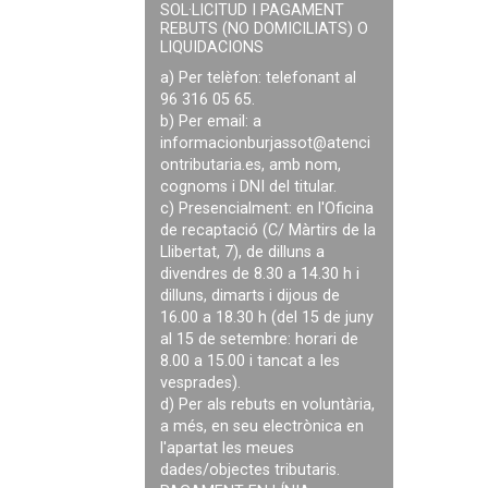
SOL·LICITUD I PAGAMENT
REBUTS (NO DOMICILIATS) O
LIQUIDACIONS
a) Per telèfon: telefonant al
96 316 05 65.
b) Per email: a
informacionburjassot@atenci
ontributaria.es
, amb nom,
cognoms i DNI del titular.
c) Presencialment: en l'Oficina
de recaptació (C/ Màrtirs de la
Llibertat, 7), de dilluns a
divendres de 8.30 a 14.30 h i
dilluns, dimarts i dijous de
16.00 a 18.30 h (del 15 de juny
al 15 de setembre: horari de
8.00 a 15.00 i tancat a les
vesprades).
d) Per als rebuts en voluntària,
a més, en seu electrònica en
l'apartat les meues
dades/objectes tributaris.