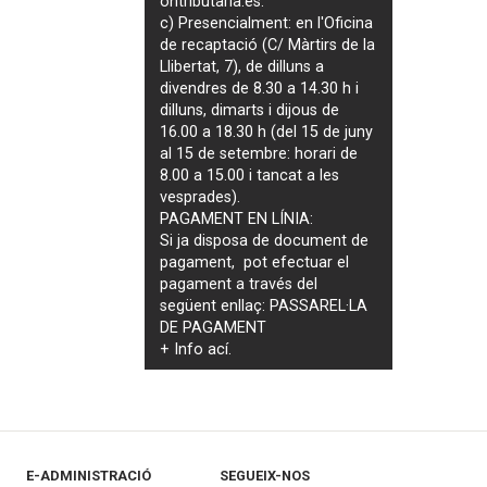
ontributaria.es
.
c) Presencialment: en l'Oficina
de recaptació (C/ Màrtirs de la
Llibertat, 7), de dilluns a
divendres de 8.30 a 14.30 h i
dilluns, dimarts i dijous de
16.00 a 18.30 h (del 15 de juny
al 15 de setembre: horari de
8.00 a 15.00 i tancat a les
vesprades).
PAGAMENT EN LÍNIA:
Si ja disposa de document de
pagament, pot efectuar el
pagament a través del
següent enllaç:
PASSAREL·LA
DE PAGAMENT
+ Info
ací
.
E-ADMINISTRACIÓ
SEGUEIX-NOS