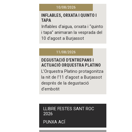
10/08/2026
INFLABLES, ORXATA I QUINTO I
TAPA
Inflables d’aigua, orxata i “quinto
i tapa” animaran la vesprada del
10 d’agost a Burjassot
11/08/2026
DEGUSTACIÓ D'ENTREPANS I
ACTUACIÓ ORQUESTRA PLATINO
L’Orquestra Platino protagonitza
la nit de l’11 d’agost a Burjassot
després de la degustació
d’embotit
LLIBRE FESTES SANT ROC
2026
PUNXA ACÍ