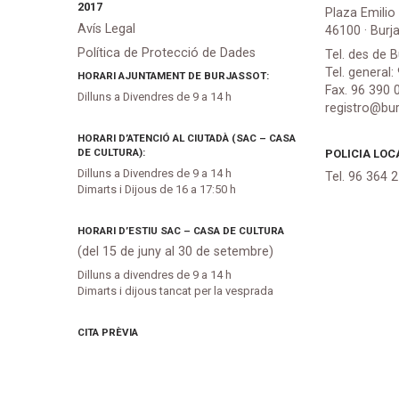
2017
Plaza Emilio
Avís Legal
46100 · Burj
Política de Protecció de Dades
Tel. des de B
Tel. general:
HORARI AJUNTAMENT DE BURJASSOT:
Fax. 96 390 
Dilluns a Divendres de 9 a 14 h
registro@bur
HORARI D’ATENCIÓ AL CIUTADÀ (SAC – CASA
DE CULTURA):
POLICIA LOC
Dilluns a Divendres de 9 a 14 h
Tel. 96 364 
Dimarts i Dijous de 16 a 17:50 h
HORARI D’ESTIU SAC – CASA DE CULTURA
(del 15 de juny al 30 de setembre)
Dilluns a divendres de 9 a 14 h
Dimarts i dijous tancat per la vesprada
CITA PRÈVIA