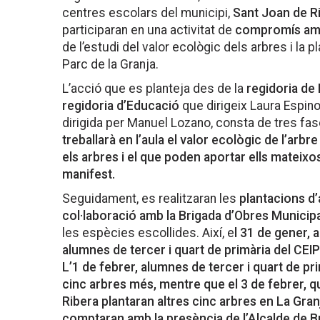
centres escolars del municipi,
Sant Joan de R
participaran en una activitat de
compromís amb l
de l’estudi del valor ecològic dels arbres i la 
Parc de la Granja.
L’acció que es planteja des de la
regidoria de
regidoria d’Educació
que dirigeix Laura Espin
dirigida per Manuel Lozano, consta de tres fas
treballarà en l’aula el valor ecològic de l’arbr
els arbres i el que poden aportar ells mateix
manifest.
Seguidament, es realitzaran les
plantacions d’
col·laboració amb la Brigada d’Obres Municipa
les espècies escollides. Així, e
l 31 de gener, 
alumnes de tercer i quart de primària del CEI
L’1 de febrer, alumnes de tercer i quart de pr
cinc arbres més, mentre que el 3 de febrer, 
Ribera plantaran altres cinc arbres en La Gran
comptaran amb la presència de l’Alcalde de Bu