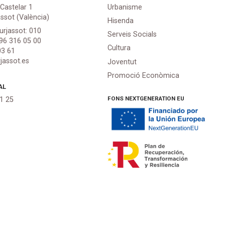
 Castelar 1
Urbanisme
assot (València)
Hisenda
urjassot: 010
Serveis Socials
 96 316 05 00
Cultura
03 61
jassot.es
Joventut
Promoció Econòmica
AL
FONS NEXTGENERATION EU
21 25