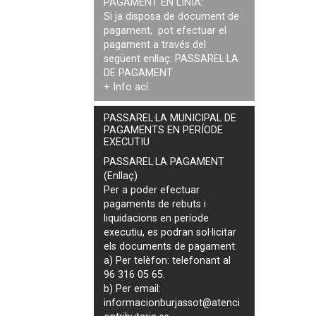
PAGAMENT EN LÍNIA:
Si ja disposa de document de
pagament, pot efectuar el
pagament a través del
següent enllaç:
PASSAREL·LA
DE PAGAMENT
+ Info
ací
.
PASSAREL·LA MUNICIPAL DE
PAGAMENTS EN PERÍODE
EXECUTIU
PASSAREL·LA PAGAMENT
(Enllaç)
Per a poder efectuar
pagaments de
rebuts i
liquidacions en període
executiu
, es podran
sol·licitar
els documents de pagament
:
a) Per telèfon: telefonant al
96 316 05 65.
b) Per email:
informacionburjassot@atenci