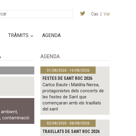
Cas
|
Val
TRÀMITS
AGENDA
AGENDA
A
01/08/2026 - 16/08/2026
FESTES DE SANT ROC 2026
Carlos Baute i Maldita Nerea,
protagonistes dels concerts de
les festes de Sant que
començaran amb els trasllats
del sant
 ambient
,
ó
,
contaminació
02/08/2026 - 08/08/2026
TRASLLATS DE SANT ROC 2026