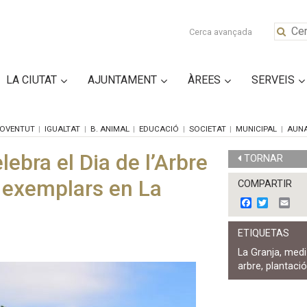
Cerca avançada
LA CIUTAT
AJUNTAMENT
ÀREES
SERVEIS
OVENTUT
IGUALTAT
B. ANIMAL
EDUCACIÓ
SOCIETAT
MUNICIPAL
AUN
ebra el Dia de l’Arbre
TORNAR
 exemplars en La
COMPARTIR
F
T
E
a
w
m
c
i
a
ETIQUETAS
e
t
i
b
t
l
La Granja
,
medi
o
e
arbre
,
plantaci
o
r
k