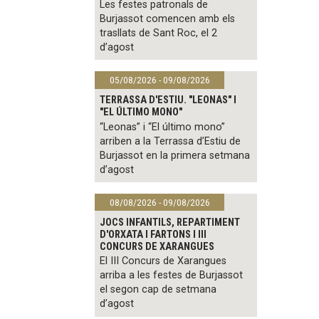
Les festes patronals de
Burjassot comencen amb els
trasllats de Sant Roc, el 2
d’agost
05/08/2026 - 09/08/2026
TERRASSA D'ESTIU. "LEONAS" I
"EL ÚLTIMO MONO"
“Leonas” i “El último mono”
arriben a la Terrassa d’Estiu de
Burjassot en la primera setmana
d’agost
08/08/2026 - 09/08/2026
JOCS INFANTILS, REPARTIMENT
D'ORXATA I FARTONS I III
CONCURS DE XARANGUES
El III Concurs de Xarangues
arriba a les festes de Burjassot
el segon cap de setmana
d’agost