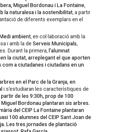
ibera, Miguel Bordonau i La Fontaine
,
a naturalesa i la sostenibilitat
, a partir
plantació de diferents exemplars en el
 Medi ambient
, en col·laboració amb la
osa i amb la de
Serveis Municipals
,
es. Durant la primera,
l’alumnat
e en la ciutat, arreplegant el que aporten
os com a ciutadanes i ciutadans en un
arbres en el Parc de la Granja, en
l
i s’estudiaran les característiques de
a partir de les 9:30h, prop de 100
P Miguel Bordonau plantaran sis arbres.
imària del CEIP La Fontaine plantaran
quasi 100 alumnes del CEIP Sant Joan de
ja. Les tres jornades de plantació
rjassot, Rafa García.