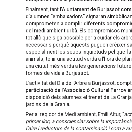
Finalment, tant
l’Ajuntament de Burjassot com 
d’alumnes “embaixadors” signaran simbòlicam
comprometen a complir diferents compromisos
del medi ambient urbà.
Els compromisos munic
tot allò que siga possible per a cuidar els arb
necessaris perquè aquests puguen crèixer san
especialment les seues inquietuds pel que fa a
animals; tenir una actitud verda a l’hora de pla
una ciutat més verda a les generacions futures 
formes de vida a Burjassot.
L’activitat del Dia de l’Arbre a Burjassot, com
participació de l’Associació Cultural Ferroviàr
disposició dels alumnes el trenet de La Granja
jardins de la Granja.
Per al regidor de Medi ambient, Emili Altur, “
act
primer lloc, a conscienciar sobre la importànci
l’aire i reductors de la contaminació i com a su