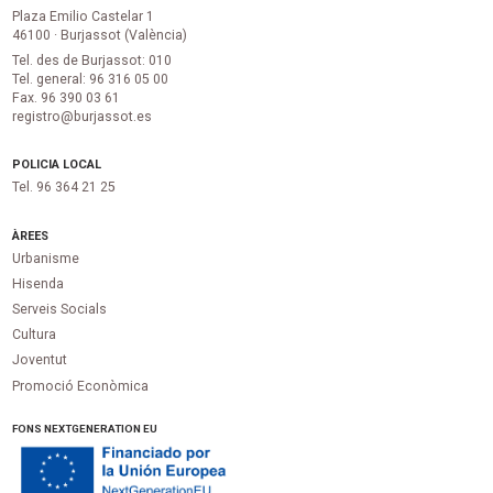
Plaza Emilio Castelar 1
46100 · Burjassot (València)
Tel. des de Burjassot: 010
Tel. general: 96 316 05 00
Fax. 96 390 03 61
registro@burjassot.es
POLICIA LOCAL
Tel. 96 364 21 25
ÀREES
Urbanisme
Hisenda
Serveis Socials
Cultura
Joventut
Promoció Econòmica
FONS NEXTGENERATION EU