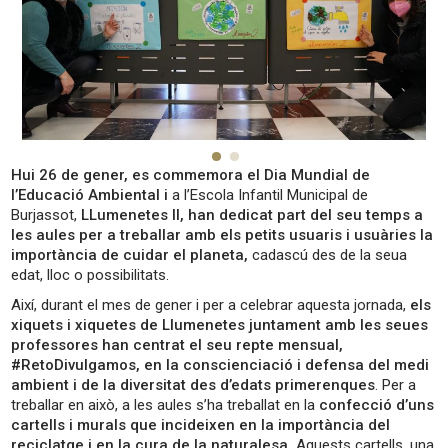
Hui 26 de gener, es commemora el Dia Mundial de
l’Educació Ambiental i
a l’Escola Infantil Municipal de
Burjassot,
LLumenetes II, han dedicat part del seu temps a
les aules per a treballar amb els petits usuaris i usuàries la
importància de cuidar el planeta,
cadascú des de la seua
edat, lloc o possibilitats.
Així, durant el mes de gener i per a celebrar aquesta jornada,
els
xiquets i xiquetes de Llumenetes juntament amb les seues
professores han centrat el seu repte mensual,
#RetoDivulgamos, en la conscienciació i defensa del medi
ambient i de la diversitat des d’edats primerenques
. Per a
treballar en això, a les aules s’ha treballat en la
confecció d’uns
cartells i murals que incideixen en la importància del
reciclatge i en la cura de la naturalesa.
Aquests cartells, una