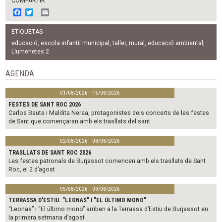
COMPARTIR
F
T
E
a
w
m
c
i
a
ETIQUETAS
e
t
i
b
t
l
educació
,
escola infantil municipal
,
taller
,
mural
,
educació ambiental
,
o
e
Llumenetes 2
o
r
k
AGENDA
01/08/2026 - 16/08/2026
FESTES DE SANT ROC 2026
Carlos Baute i Maldita Nerea, protagonistes dels concerts de les festes
de Sant que començaran amb els trasllats del sant
02/08/2026 - 08/08/2026
TRASLLATS DE SANT ROC 2026
Les festes patronals de Burjassot comencen amb els trasllats de Sant
Roc, el 2 d’agost
05/08/2026 - 09/08/2026
TERRASSA D'ESTIU. "LEONAS" I "EL ÚLTIMO MONO"
“Leonas” i “El último mono” arriben a la Terrassa d’Estiu de Burjassot en
la primera setmana d’agost