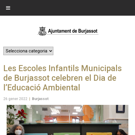
Les Escoles Infantils Municipals
de Burjassot celebren el Dia de
l’Educació Ambiental
26 gener 2022
|
Burjassot