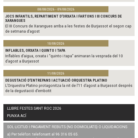
08/08/2026 - 09/08/2026
JOCS INFANTILS, REPARTIMENT D'ORXATA I FARTONS I III CONCURS DE
XARANGUES
El III Concurs de Xarangues arriba a les festes de Burjassot el segon cap
de setmana d’agost
10/08/2026
INFLABLES, ORXATA I QUINTO I TAPA
Inflables d’aigua, orxata i “quinto i tapa” animaran la vesprada del 10
d’agost a Burjassot
11/08/2026
DEGUSTACIÓ D'ENTREPANS I ACTUACIÓ ORQUESTRA PLATINO
L’Orquestra Platino protagonitza la nit de l’11 d’agost a Burjassot després
de la degustació d’embotit
LLIBRE FESTES SANT ROC 2026
PUNXA ACÍ
SOL·LICITUD I PAGAMENT REBUTS (NO DOMICILIATS) O LIQUIDACIONS
a) Per telèfon: telefonant al 96 316 05 65.