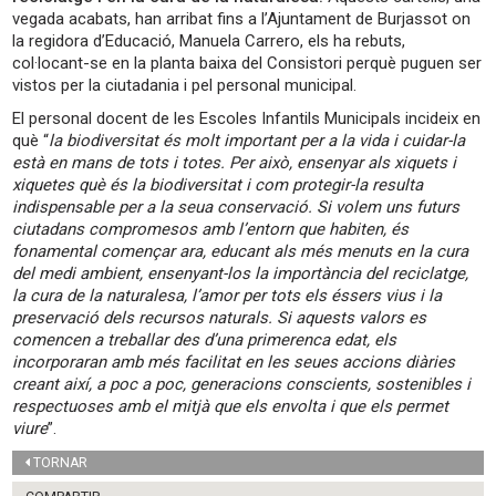
vegada acabats, han arribat fins a l’Ajuntament de Burjassot on
la regidora d’Educació, Manuela Carrero, els ha rebuts,
col·locant-se en la planta baixa del Consistori perquè puguen ser
vistos per la ciutadania i pel personal municipal.
El personal docent de les Escoles Infantils Municipals incideix en
què “
la biodiversitat és molt important per a la vida i cuidar-la
està en mans de tots i totes. Per això, ensenyar als xiquets i
xiquetes què és la biodiversitat i com protegir-la resulta
indispensable per a la seua conservació. Si volem uns futurs
ciutadans compromesos amb l’entorn que habiten, és
fonamental començar ara, educant als més menuts en la cura
del medi ambient, ensenyant-los la importància del reciclatge,
la cura de la naturalesa, l’amor per tots els éssers vius i la
preservació dels recursos naturals. Si aquests valors es
comencen a treballar des d’una primerenca edat, els
incorporaran amb més facilitat en les seues accions diàries
creant així, a poc a poc, generacions conscients, sostenibles i
respectuoses amb el mitjà que els envolta i que els permet
viure
”.
TORNAR