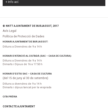
+ Info
ací
.
© NNTT AJUNTAMENT DE BURJASSOT, 2017
Avís Legal
Política de Protecció de Dades
HORARI AJUNTAMENT DE BURJASSOT:
Dilluns a Divendres de 9 a 14 h
HORARI D’ATENCIÓ AL CIUTADÀ (SAC – CASA DE CULTURA):
Dilluns a Divendres de 9 a 14 h
Dimarts i Dijous de 16 a 17:50 h
HORARI D’ESTIU SAC – CASA DE CULTURA
(del 15 de juny al 30 de setembre)
Dilluns a divendres de 9 a 14 h
Dimarts i dijous tancat per la vesprada
CITA PRÈVIA
CONTACTE AJUNTAMENT