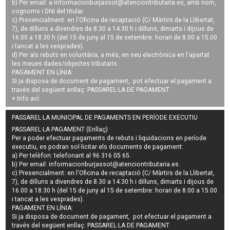
b) Per email: a
informacionburjassot@atenciontributaria.es
, amb nom,
cognoms i DNI del titular.
c) Presencialment: en l'Oficina de recaptació (C/ Màrtirs de la Llibertat,
7), de dilluns a divendres de 8.30 a 14.30 h i dilluns, dimarts i dijous de
16.00 a 18.30 h (del 15 de juny al 15 de setembre: horari de 8.00 a 15.00
i tancat a les vesprades).
d) Per als rebuts en voluntària, a més, en seu electrònica en l'apartat
les meues dades/objectes tributaris.
PAGAMENT EN LÍNIA:
Si ja disposa de document de pagament, pot efectuar el pagament a
través del següent enllaç:
PASSAREL·LA DE PAGAMENT
+ Info
ací
.
PASSAREL·LA MUNICIPAL DE PAGAMENTS EN PERÍODE EXECUTIU
PASSAREL·LA PAGAMENT (Enllaç)
Per a poder efectuar pagaments de
rebuts i liquidacions en període
executiu
, es podran
sol·licitar els documents de pagament
:
a) Per telèfon: telefonant al 96 316 05 65.
b) Per email:
informacionburjassot@atenciontributaria.es
.
c) Presencialment: en l'Oficina de recaptació (C/ Màrtirs de la Llibertat,
7), de dilluns a divendres de 8.30 a 14.30 h i dilluns, dimarts i dijous de
16.00 a 18.30 h (del 15 de juny al 15 de setembre: horari de 8.00 a 15.00
i tancat a les vesprades).
PAGAMENT EN LÍNIA:
Si ja disposa de document de pagament, pot efectuar el pagament a
través del següent enllaç:
PASSAREL·LA DE PAGAMENT