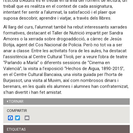
l’Escola d’Adults és el treball en la línia del foment de lectura, un
treball que es realitza en el context de cada assignatura,
intentant fer sentir a l’alumnat, la satisfacció i el plaer que
suposa descobrir, aprendre i viatjar, a través dels llibres.
Al llarg del curs, l’alumnat també ha rebut interessants xarrades
formatives, destacant el Taller de Nutrició impartit per Sandra
Amores o la xerrada sobre drogoaddicció, a càrrec de Jesús
Botija, agent del Cos Nacional de Policia. Però no tot va a ser
anar a classe. Entre les activitats fora de les aules, ha destacat
l’assistència al Centre Cultural Tívoli, per a veure l’obra de teatre
“Parlando a María” o diferents sessions de “Cinema en
Valencià”; la visita a l’exposició “Hechos de Aigua, 1890-2015”,
en el Centre Cultural Bancaixa, una visita guiada per l’horta de
Burjassot, una visita al Muvim, així com nombrosos dinars i
berenars, en les quals els alumnes i alumnes han confraternizat,
s’han divertit i han fet amistat.
TORNAR
COMPARTIR
F
T
E
a
w
m
c
i
a
ETIQUETAS
e
t
i