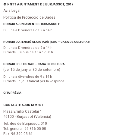
© NNTT AJUNTAMENT DE BURJASSOT, 2017
Avís Legal
Política de Protecció de Dades
HORARI AJUNTAMENT DE BURJASSOT:
Dilluns a Divendres de 9 a 14 h
HORARI D’ATENCIÓ AL CIUTADÀ (SAC – CASA DE CULTURA):
Dilluns a Divendres de 9 a 14 h
Dimarts i Dijous de 16 a 17:50 h
HORARI D’ESTIU SAC – CASA DE CULTURA
(del 15 de juny al 30 de setembre)
Dilluns a divendres de 9 a 14 h
Dimarts i dijous tancat per la vesprada
CITA PRÈVIA
CONTACTE AJUNTAMENT
Plaza Emilio Castelar 1
46100 · Burjassot (València)
Tel. des de Burjassot: 010
Tel. general: 96 316 05 00
Fax. 96 390 03 61