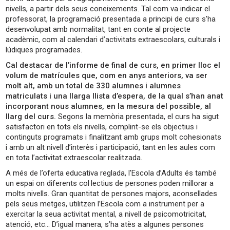
nivells, a partir dels seus coneixements. Tal com va indicar el
professorat, la programació presentada a principi de curs s’ha
desenvolupat amb normalitat, tant en conte al projecte
acadèmic, com al calendari d’activitats extraescolars, culturals i
lúdiques programades.
Cal destacar de l’informe de final de curs, en primer lloc el
volum de matrícules que, com en anys anteriors, va ser
molt alt, amb un total de 330 alumnes i alumnes
matriculats i una llarga llista d’espera, de la qual s’han anat
incorporant nous alumnes, en la mesura del possible, al
llarg del curs.
Segons la memòria presentada, el curs ha sigut
satisfactori en tots els nivells, complint-se els objectius i
continguts programats i finalitzant amb grups molt cohesionats
i amb un alt nivell d’interès i participació, tant en les aules com
en tota l’activitat extraescolar realitzada.
A més de l’oferta educativa reglada, l’Escola d’Adults és també
un espai on diferents col·lectius de persones poden millorar a
molts nivells. Gran quantitat de persones majors, aconsellades
pels seus metges, utilitzen l’Escola com a instrument per a
exercitar la seua activitat mental, a nivell de psicomotricitat,
atenció, etc… D’igual manera, s’ha atès a algunes persones