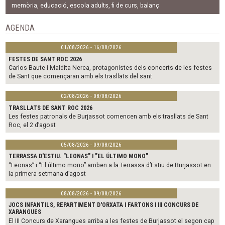
b
t
l
memòria
,
educació
,
escola adults
,
fi de curs
,
balanç
o
e
o
r
AGENDA
k
01/08/2026 - 16/08/2026
FESTES DE SANT ROC 2026
Carlos Baute i Maldita Nerea, protagonistes dels concerts de les festes
de Sant que començaran amb els trasllats del sant
02/08/2026 - 08/08/2026
TRASLLATS DE SANT ROC 2026
Les festes patronals de Burjassot comencen amb els trasllats de Sant
Roc, el 2 d’agost
05/08/2026 - 09/08/2026
TERRASSA D'ESTIU. "LEONAS" I "EL ÚLTIMO MONO"
“Leonas” i “El último mono” arriben a la Terrassa d’Estiu de Burjassot en
la primera setmana d’agost
08/08/2026 - 09/08/2026
JOCS INFANTILS, REPARTIMENT D'ORXATA I FARTONS I III CONCURS DE
XARANGUES
El III Concurs de Xarangues arriba a les festes de Burjassot el segon cap