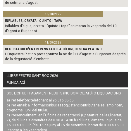
de setmana d’agost
10/08/2026
INFLABLES, ORXATA I QUINTO I TAPA
Inflables d’aigua, orxata i “quinto i tapa” animaran la vesprada del 10
d’agost a Burjassot
11/08/2026
DEGUSTACIÓ D'ENTREPANS I ACTUACIÓ ORQUESTRA PLATINO
L’Orquestra Platino protagonitza la nit de l’11 d’agost a Burjassot després
de la degustació d’embotit
LLIBRE FESTES SANT ROC 2026
PUNXA ACÍ
SOL·LICITUD I PAGAMENT REBUTS (NO DOMICILIATS) O LIQUIDACIONS
a) Per telèfon: telefonant al 96 316 05 65.
b) Per email: a
informacionburjassot@atenciontributaria.es
, amb nom,
cognoms i DNI del titular.
c) Presencialment: en l'Oficina de recaptació (C/ Màrtirs de la Llibertat,
7), de dilluns a divendres de 8.30 a 14.30 h i dilluns, dimarts i dijous de
16.00 a 18.30 h (del 15 de juny al 15 de setembre: horari de 8.00 a 15.00
i tancat a les vesprades).