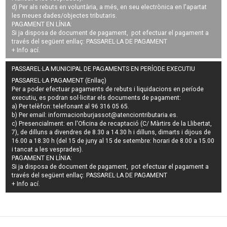
d) Per als rebuts en voluntària, a més, en seu electrònica en l'apartat
les meues dades/objectes tributaris.
PAGAMENT EN LÍNIA:
Si ja disposa de document de pagament, pot efectuar el pagament a
través del següent enllaç:
PASSAREL·LA DE PAGAMENT
+ Info
ací
.
PASSAREL·LA MUNICIPAL DE PAGAMENTS EN PERÍODE EXECUTIU
PASSAREL·LA PAGAMENT (Enllaç)
Per a poder efectuar pagaments de
rebuts i liquidacions en període
executiu
, es podran
sol·licitar els documents de pagament
:
a) Per telèfon: telefonant al 96 316 05 65.
b) Per email:
informacionburjassot@atenciontributaria.es
.
c) Presencialment: en l'Oficina de recaptació (C/ Màrtirs de la Llibertat,
7), de dilluns a divendres de 8.30 a 14.30 h i dilluns, dimarts i dijous de
16.00 a 18.30 h (del 15 de juny al 15 de setembre: horari de 8.00 a 15.00
i tancat a les vesprades).
PAGAMENT EN LÍNIA:
Si ja disposa de document de pagament, pot efectuar el pagament a
través del següent enllaç:
PASSAREL·LA DE PAGAMENT
+ Info
ací
.