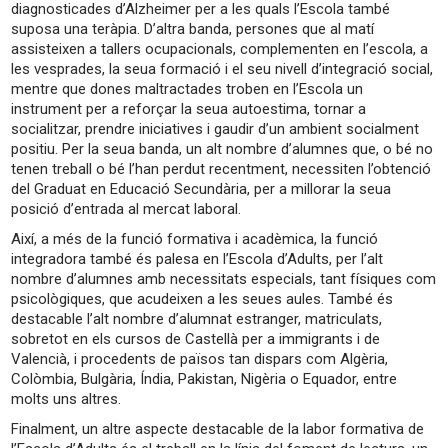
diagnosticades d’Alzheimer per a les quals l’Escola també
suposa una teràpia. D’altra banda, persones que al matí
assisteixen a tallers ocupacionals, complementen en l’escola, a
les vesprades, la seua formació i el seu nivell d’integració social,
mentre que dones maltractades troben en l’Escola un
instrument per a reforçar la seua autoestima, tornar a
socialitzar, prendre iniciatives i gaudir d’un ambient socialment
positiu. Per la seua banda, un alt nombre d’alumnes que, o bé no
tenen treball o bé l’han perdut recentment, necessiten l’obtenció
del Graduat en Educació Secundària, per a millorar la seua
posició d’entrada al mercat laboral.
Així, a més de la funció formativa i acadèmica, la funció
integradora també és palesa en l’Escola d’Adults, per l’alt
nombre d’alumnes amb necessitats especials, tant físiques com
psicològiques, que acudeixen a les seues aules. També és
destacable l’alt nombre d’alumnat estranger, matriculats,
sobretot en els cursos de Castellà per a immigrants i de
Valencià, i procedents de països tan dispars com Algèria,
Colòmbia, Bulgària, Índia, Pakistan, Nigèria o Equador, entre
molts uns altres.
Finalment, un altre aspecte destacable de la labor formativa de