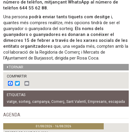
número de telèfon, mitjançant WhatsApp al número de
telèfon 644 55 62 88.
Una persona
podrà enviar tants tiquets com desitge
i,
quantes més compres realitze, més opcions tindrà de ser el
guanyador o guanyadora del sorteig.
Els noms dels
guanyadors o guanyadores es donaran a conéixer el
dimecres 15 de febrer a través de les xarxes socials de les
entitats organitzadores
que, una vegada més, compten amb la
col·laboració de la Regidoria de Comerç i Mercats de
l’Ajuntament de Burjassot, dirigida per Rosa Coca.
TORNAR
COMPARTIR
F
T
E
a
w
m
c
i
a
ETIQUETAS
e
t
i
b
t
l
viatge
,
sorteig
,
campanya
,
Comerç
,
Sant Valentí
,
Empresaris
,
escapada
o
e
o
r
AGENDA
k
01/08/2026 - 16/08/2026