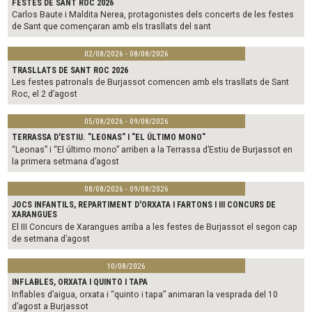
FESTES DE SANT ROC 2026
Carlos Baute i Maldita Nerea, protagonistes dels concerts de les festes
de Sant que començaran amb els trasllats del sant
02/08/2026 - 08/08/2026
TRASLLATS DE SANT ROC 2026
Les festes patronals de Burjassot comencen amb els trasllats de Sant
Roc, el 2 d’agost
05/08/2026 - 09/08/2026
TERRASSA D'ESTIU. "LEONAS" I "EL ÚLTIMO MONO"
“Leonas” i “El último mono” arriben a la Terrassa d’Estiu de Burjassot en
la primera setmana d’agost
08/08/2026 - 09/08/2026
JOCS INFANTILS, REPARTIMENT D'ORXATA I FARTONS I III CONCURS DE
XARANGUES
El III Concurs de Xarangues arriba a les festes de Burjassot el segon cap
de setmana d’agost
10/08/2026
INFLABLES, ORXATA I QUINTO I TAPA
Inflables d’aigua, orxata i “quinto i tapa” animaran la vesprada del 10
d’agost a Burjassot