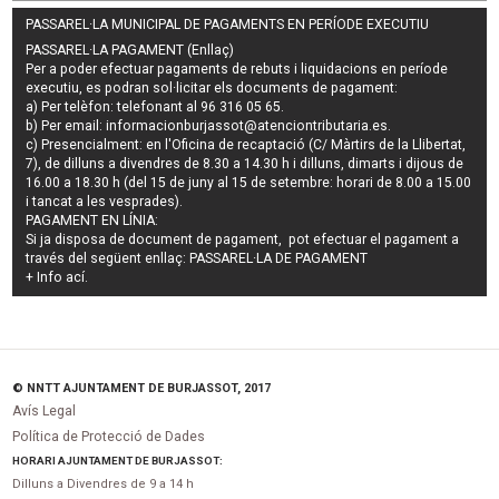
PASSAREL·LA MUNICIPAL DE PAGAMENTS EN PERÍODE EXECUTIU
PASSAREL·LA PAGAMENT (Enllaç)
Per a poder efectuar pagaments de
rebuts i liquidacions en període
executiu
, es podran
sol·licitar els documents de pagament
:
a) Per telèfon: telefonant al 96 316 05 65.
b) Per email:
informacionburjassot@atenciontributaria.es
.
c) Presencialment: en l'Oficina de recaptació (C/ Màrtirs de la Llibertat,
7), de dilluns a divendres de 8.30 a 14.30 h i dilluns, dimarts i dijous de
16.00 a 18.30 h (del 15 de juny al 15 de setembre: horari de 8.00 a 15.00
i tancat a les vesprades).
PAGAMENT EN LÍNIA:
Si ja disposa de document de pagament, pot efectuar el pagament a
través del següent enllaç:
PASSAREL·LA DE PAGAMENT
+ Info
ací
.
© NNTT AJUNTAMENT DE BURJASSOT, 2017
Avís Legal
Política de Protecció de Dades
HORARI AJUNTAMENT DE BURJASSOT:
Dilluns a Divendres de 9 a 14 h