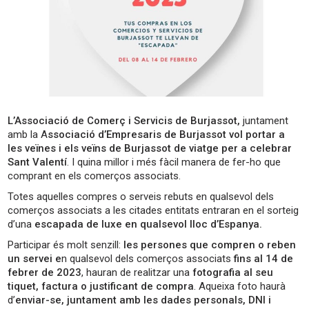
L’Associació de Comerç i Servicis de Burjassot,
juntament
amb la A
ssociació d’Empresaris de Burjassot
vol portar a
les veïnes i els veïns de Burjassot de viatge per a celebrar
Sant Valentí
. I quina millor i més fàcil manera de fer-ho que
comprant en els comerços associats.
Totes aquelles compres o serveis rebuts en qualsevol dels
comerços associats a les citades entitats entraran en el sorteig
d’una
escapada de luxe en qualsevol lloc d’Espanya.
Participar és molt senzill:
les persones que compren o reben
un servei e
n qualsevol dels comerços associats
fins al 14 de
febrer de 2023
, hauran de realitzar una
fotografia al seu
tiquet, factura o justificant de compra
. Aqueixa foto haurà
d’
enviar-se, juntament amb les dades personals, DNI i