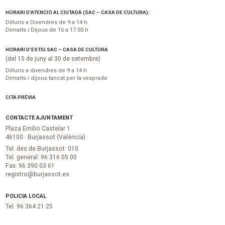
HORARI D’ATENCIÓ AL CIUTADÀ (SAC – CASA DE CULTURA):
Dilluns a Divendres de 9 a 14 h
Dimarts i Dijous de 16 a 17:50 h
HORARI D’ESTIU SAC – CASA DE CULTURA
(del 15 de juny al 30 de setembre)
Dilluns a divendres de 9 a 14 h
Dimarts i dijous tancat per la vesprada
CITA PRÈVIA
CONTACTE AJUNTAMENT
Plaza Emilio Castelar 1
46100 · Burjassot (València)
Tel. des de Burjassot: 010
Tel. general: 96 316 05 00
Fax. 96 390 03 61
registro@burjassot.es
POLICIA LOCAL
Tel. 96 364 21 25