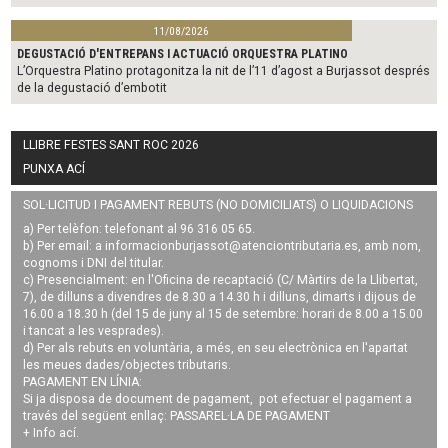
11/08/2026
DEGUSTACIÓ D'ENTREPANS I ACTUACIÓ ORQUESTRA PLATINO
L’Orquestra Platino protagonitza la nit de l’11 d’agost a Burjassot després
de la degustació d’embotit
LLIBRE FESTES SANT ROC 2026
PUNXA ACÍ
SOL·LICITUD I PAGAMENT REBUTS (NO DOMICILIATS) O LIQUIDACIONS
a) Per telèfon: telefonant al 96 316 05 65.
b) Per email: a
informacionburjassot@atenciontributaria.es
, amb nom,
cognoms i DNI del titular.
c) Presencialment: en l'Oficina de recaptació (C/ Màrtirs de la Llibertat,
7), de dilluns a divendres de 8.30 a 14.30 h i dilluns, dimarts i dijous de
16.00 a 18.30 h (del 15 de juny al 15 de setembre: horari de 8.00 a 15.00
i tancat a les vesprades).
d) Per als rebuts en voluntària, a més, en seu electrònica en l'apartat
les meues dades/objectes tributaris.
PAGAMENT EN LÍNIA:
Si ja disposa de document de pagament, pot efectuar el pagament a
través del següent enllaç:
PASSAREL·LA DE PAGAMENT
+ Info
ací
.