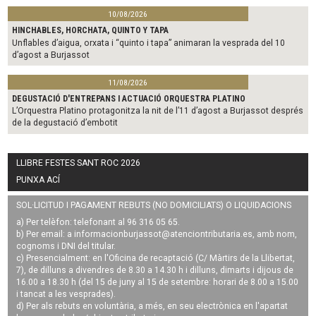
10/08/2026
HINCHABLES, HORCHATA, QUINTO Y TAPA
Unflables d’aigua, orxata i “quinto i tapa” animaran la vesprada del 10
d’agost a Burjassot
11/08/2026
DEGUSTACIÓ D'ENTREPANS I ACTUACIÓ ORQUESTRA PLATINO
L’Orquestra Platino protagonitza la nit de l’11 d’agost a Burjassot després
de la degustació d’embotit
LLIBRE FESTES SANT ROC 2026
PUNXA ACÍ
SOL·LICITUD I PAGAMENT REBUTS (NO DOMICILIATS) O LIQUIDACIONS
a) Per telèfon: telefonant al 96 316 05 65.
b) Per email: a
informacionburjassot@atenciontributaria.es
, amb nom,
cognoms i DNI del titular.
c) Presencialment: en l'Oficina de recaptació (C/ Màrtirs de la Llibertat,
7), de dilluns a divendres de 8.30 a 14.30 h i dilluns, dimarts i dijous de
16.00 a 18.30 h (del 15 de juny al 15 de setembre: horari de 8.00 a 15.00
i tancat a les vesprades).
d) Per als rebuts en voluntària, a més, en seu electrònica en l'apartat