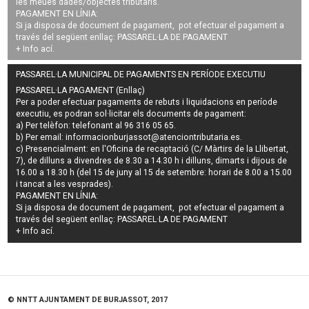
les meues dades/objectes tributaris.
PAGAMENT EN LÍNIA:
Si ja disposa de document de pagament, pot efectuar el pagament a
través del següent enllaç:
PASSAREL·LA DE PAGAMENT
+ Info
ací
.
PASSAREL·LA MUNICIPAL DE PAGAMENTS EN PERÍODE EXECUTIU
PASSAREL·LA PAGAMENT (Enllaç)
Per a poder efectuar pagaments de
rebuts i liquidacions en període
executiu
, es podran
sol·licitar els documents de pagament
:
a) Per telèfon: telefonant al 96 316 05 65.
b) Per email:
informacionburjassot@atenciontributaria.es
.
c) Presencialment: en l'Oficina de recaptació (C/ Màrtirs de la Llibertat,
7), de dilluns a divendres de 8.30 a 14.30 h i dilluns, dimarts i dijous de
16.00 a 18.30 h (del 15 de juny al 15 de setembre: horari de 8.00 a 15.00
i tancat a les vesprades).
PAGAMENT EN LÍNIA:
Si ja disposa de document de pagament, pot efectuar el pagament a
través del següent enllaç:
PASSAREL·LA DE PAGAMENT
+ Info
ací
.
© NNTT AJUNTAMENT DE BURJASSOT, 2017