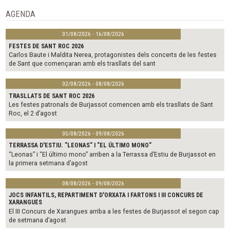
o
e
o
r
AGENDA
k
01/08/2026 - 16/08/2026
FESTES DE SANT ROC 2026
Carlos Baute i Maldita Nerea, protagonistes dels concerts de les festes
de Sant que començaran amb els trasllats del sant
02/08/2026 - 08/08/2026
TRASLLATS DE SANT ROC 2026
Les festes patronals de Burjassot comencen amb els trasllats de Sant
Roc, el 2 d’agost
05/08/2026 - 09/08/2026
TERRASSA D'ESTIU. "LEONAS" I "EL ÚLTIMO MONO"
“Leonas” i “El último mono” arriben a la Terrassa d’Estiu de Burjassot en
la primera setmana d’agost
08/08/2026 - 09/08/2026
JOCS INFANTILS, REPARTIMENT D'ORXATA I FARTONS I III CONCURS DE
XARANGUES
El III Concurs de Xarangues arriba a les festes de Burjassot el segon cap
de setmana d’agost