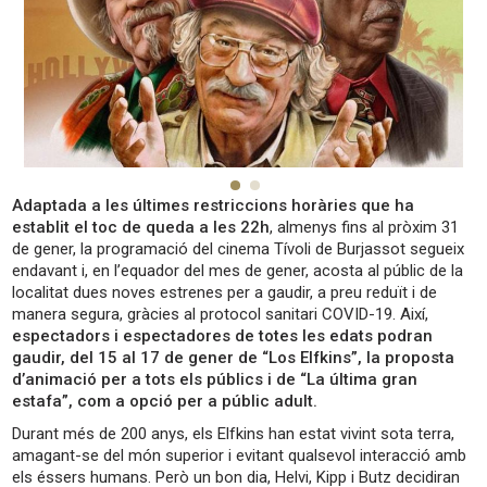
Adaptada a les últimes restriccions horàries que ha
establit el toc de queda a les 22h
, almenys fins al pròxim 31
de gener, la programació del cinema Tívoli de Burjassot segueix
endavant i, en l’equador del mes de gener, acosta al públic de la
localitat dues noves estrenes per a gaudir, a preu reduït i de
manera segura, gràcies al protocol sanitari COVID-19. Així,
espectadors i espectadores de totes les edats podran
gaudir, del 15 al 17 de gener de “Los Elfkins”, la proposta
d’animació per a tots els públics i de “La última gran
estafa”, com a opció per a públic adult.
Durant més de 200 anys, els Elfkins han estat vivint sota terra,
amagant-se del món superior i evitant qualsevol interacció amb
els éssers humans. Però un bon dia, Helvi, Kipp i Butz decidiran