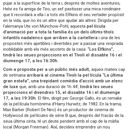
pujar a la superfície de la terra i, després de moltes aventures,
Helvi es fa amiga de Teo, un xef pastisser una mica rondinaire
que li recordarà a ella i a tots els Elfkins el seu vertader propòsit
en la vida, que no és un altre que ajudar als altres. Dirigida per
l’alemanya Ute von Münchow-Pohl, aquesta
pel·lícula
d’animació per a tota la família és un dels últims títols
infantils nadalencs que arriben a la cartellera
i una de les
propostes més apetibles i divertides per a passar una vesprada
inoblidable amb els més xicotets de la casa.
“Los Elfkins”,
tindrà les seues projeccions en el Tívoli el dissabte 16 i el
diumenge 17, a les 16:30h.
Com a proposta per a un públic més adult,
aqueix mateix cap
de setmana
arribarà al cinema Tívoli la pel·lícula “La última
gran estafa”, una trepidant comèdia d’acció amb un elenc
de luxe
que, amb una duració de 1h 44’,
tindrà les seues
projeccions el divendres 15, el dissabte 16 i el diumenge
17, a les 19:30h.
El film, dirigit per George Gallo, és un remake
de la pel·lícula homònima d’Harry Hurwitz, de 1982. En la trama,
Max Barber (Robert De Niro) és un productor de cinema de
Hollywood de pel·lícules de sèrie B que, després del fracàs de la
seua última cinta, té un deute pendent amb el cap de la màfia
local (Morgan Freeman). Així, decideix emprendre un nou