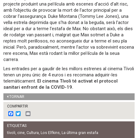
projecte produint una pel·lícula amb escenes d’acció d’alt risc,
amb l’objectiu de provocar la mort de l’actor principal per a
cobrar l’assegurança. Duke Montana (Tommy Lee Jones), una
vella estrela deprimida que s’ha donat a la beguda, serà l’actor
ideal per a dur a terme l’estafa de Max. No obstant això, els dies
de rodatge van passant i, malgrat que Max sotmet a Duke a
reptes molt perillosos, no aconsegueix dur a terme el seu pla
inicial. Però, paradoxalment, mentre l’actor va sobrevivint escena
rere escena, Max està rodant la millor pel·lícula de la seua
carrera.
Les entrades per a gaudir de les millors estrenes al cinema Tívoli
tenen un preu únic de 4 euros i es recomana adquirir-les
telemàticament.
El cinema Tívoli té activat el protocol
sanitari enfront de la COVID-19.
TORNAR
COMPARTIR
F
T
E
a
w
m
c
i
a
ETIQUETAS
e
t
i
b
t
l
tívoli
,
cine
,
Cultura
,
Los Elfkins
,
La última gran estafa