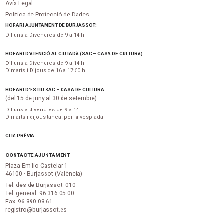
Avís Legal
Política de Protecció de Dades
HORARI AJUNTAMENT DE BURJASSOT:
Dilluns a Divendres de 9 a 14 h
HORARI D’ATENCIÓ AL CIUTADÀ (SAC – CASA DE CULTURA):
Dilluns a Divendres de 9 a 14 h
Dimarts i Dijous de 16 a 17:50 h
HORARI D’ESTIU SAC – CASA DE CULTURA
(del 15 de juny al 30 de setembre)
Dilluns a divendres de 9 a 14 h
Dimarts i dijous tancat per la vesprada
CITA PRÈVIA
CONTACTE AJUNTAMENT
Plaza Emilio Castelar 1
46100 · Burjassot (València)
Tel. des de Burjassot: 010
Tel. general: 96 316 05 00
Fax. 96 390 03 61
registro@burjassot.es