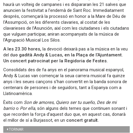
haurà un volteig de campanes i es dispararan les 21 salves que
anuncien la festivitat a l’endemà de Sant Roc. Immediatament
després, començarà la processó en honor a la Mare de Déu de
l’Assumpció, on les diferents clavaries, al costat de les
clavarieses de l’Asunción, així com les ciutadanes i els ciutadans
que vulguen participar, aniran acompanyats de la música de
l’Agrupació Musical Los Silos.
A les 23.30 hores,
la devoció deixarà pas a la música en la veu
del d
uo gadità Andy & Lucas, en la Plaça de l’Ajuntament.
Un concert patrocinat per la Regidoria de Festes.
Consolidats des de fa anys en el panorama musical espanyol,
Andy & Lucas van començar la seua carrera musical fa quinze
anys i les seues cançons s’han convertit en la banda sonora de
centenars de persones i de seguidors, tant a Espanya com a
Llatinoamèrica.
Èxits com
Son de amores
,
Quiero ser tu sueño
,
Des de mi
barrio
o
Por ella
, són alguns dels temes que continuen sonant i
que recorden la força d’aquest duo que, en aquest cas, donarà
el millor de sí a Burjassot, en un
concert gratuït.
TORNAR