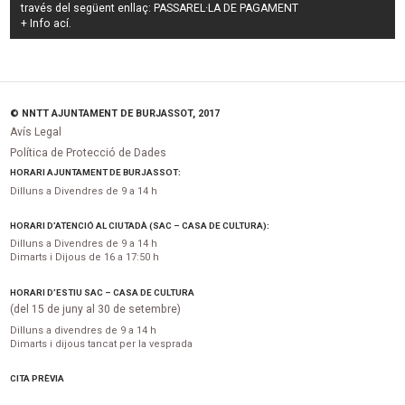
través del següent enllaç:
PASSAREL·LA DE PAGAMENT
+ Info
ací
.
© NNTT AJUNTAMENT DE BURJASSOT, 2017
Avís Legal
Política de Protecció de Dades
HORARI AJUNTAMENT DE BURJASSOT:
Dilluns a Divendres de 9 a 14 h
HORARI D’ATENCIÓ AL CIUTADÀ (SAC – CASA DE CULTURA):
Dilluns a Divendres de 9 a 14 h
Dimarts i Dijous de 16 a 17:50 h
HORARI D’ESTIU SAC – CASA DE CULTURA
(del 15 de juny al 30 de setembre)
Dilluns a divendres de 9 a 14 h
Dimarts i dijous tancat per la vesprada
CITA PRÈVIA