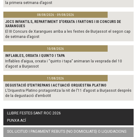
la primera setmana d’agost
08/08/2026 - 09/08/2026
JOCS INFANTILS, REPARTIMENT D'ORXATA I FARTONS I III CONCURS DE
XARANGUES
El III Concurs de Xarangues arriba a les festes de Burjassot el segon cap
de setmana d’agost
10/08/2026
INFLABLES, ORXATA I QUINTO I TAPA
Inflables d’aigua, orxata i “quinto i tapa” animaran la vesprada del 10
d’agost a Burjassot
11/08/2026
DEGUSTACIÓ D'ENTREPANS I ACTUACIÓ ORQUESTRA PLATINO
L’Orquestra Platino protagonitza la nit de l’11 d’agost a Burjassot després
de la degustació d’embotit
LLIBRE FESTES SANT ROC 2026
PUNXA ACÍ
SOL·LICITUD I PAGAMENT REBUTS (NO DOMICILIATS) O LIQUIDACIONS