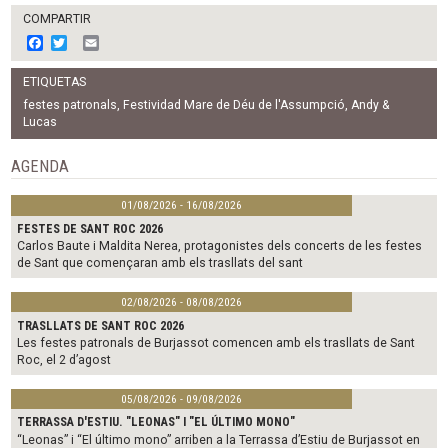
COMPARTIR
F
T
E
a
w
m
c
i
a
ETIQUETAS
e
t
i
b
t
l
festes patronals
,
Festividad Mare de Déu de l'Assumpció
,
Andy &
o
e
Lucas
o
r
k
AGENDA
01/08/2026 - 16/08/2026
FESTES DE SANT ROC 2026
Carlos Baute i Maldita Nerea, protagonistes dels concerts de les festes
de Sant que començaran amb els trasllats del sant
02/08/2026 - 08/08/2026
TRASLLATS DE SANT ROC 2026
Les festes patronals de Burjassot comencen amb els trasllats de Sant
Roc, el 2 d’agost
05/08/2026 - 09/08/2026
TERRASSA D'ESTIU. "LEONAS" I "EL ÚLTIMO MONO"
“Leonas” i “El último mono” arriben a la Terrassa d’Estiu de Burjassot en