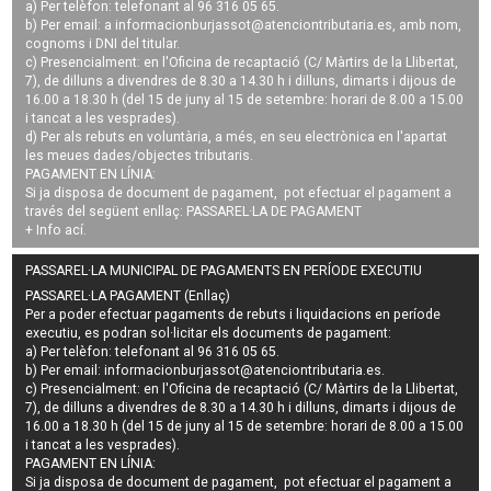
a) Per telèfon: telefonant al 96 316 05 65.
b) Per email: a
informacionburjassot@atenciontributaria.es
, amb nom,
cognoms i DNI del titular.
c) Presencialment: en l'Oficina de recaptació (C/ Màrtirs de la Llibertat,
7), de dilluns a divendres de 8.30 a 14.30 h i dilluns, dimarts i dijous de
16.00 a 18.30 h (del 15 de juny al 15 de setembre: horari de 8.00 a 15.00
i tancat a les vesprades).
d) Per als rebuts en voluntària, a més, en seu electrònica en l'apartat
les meues dades/objectes tributaris.
PAGAMENT EN LÍNIA:
Si ja disposa de document de pagament, pot efectuar el pagament a
través del següent enllaç:
PASSAREL·LA DE PAGAMENT
+ Info
ací
.
PASSAREL·LA MUNICIPAL DE PAGAMENTS EN PERÍODE EXECUTIU
PASSAREL·LA PAGAMENT (Enllaç)
Per a poder efectuar pagaments de
rebuts i liquidacions en període
executiu
, es podran
sol·licitar els documents de pagament
:
a) Per telèfon: telefonant al 96 316 05 65.
b) Per email:
informacionburjassot@atenciontributaria.es
.
c) Presencialment: en l'Oficina de recaptació (C/ Màrtirs de la Llibertat,
7), de dilluns a divendres de 8.30 a 14.30 h i dilluns, dimarts i dijous de
16.00 a 18.30 h (del 15 de juny al 15 de setembre: horari de 8.00 a 15.00
i tancat a les vesprades).
PAGAMENT EN LÍNIA:
Si ja disposa de document de pagament, pot efectuar el pagament a