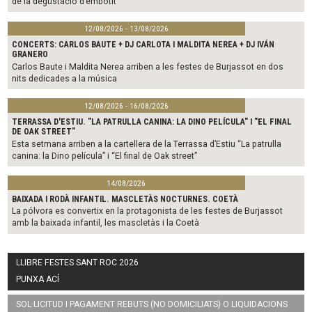
de la degustació d’embotit
12/08/2026 - 13/08/2026
CONCERTS: CARLOS BAUTE + DJ CARLOTA I MALDITA NEREA + DJ IVÁN
GRANERO
Carlos Baute i Maldita Nerea arriben a les festes de Burjassot en dos
nits dedicades a la música
12/08/2026 - 16/08/2026
TERRASSA D'ESTIU. "LA PATRULLA CANINA: LA DINO PELÍCULA" I "EL FINAL
DE OAK STREET"
Esta setmana arriben a la cartellera de la Terrassa d’Estiu “La patrulla
canina: la Dino película” i “El final de Oak street”
14/08/2026
BAIXADA I RODÀ INFANTIL. MASCLETÀS NOCTURNES. COETÀ
La pólvora es convertix en la protagonista de les festes de Burjassot
amb la baixada infantil, les mascletàs i la Coetà
LLIBRE FESTES SANT ROC 2026
PUNXA ACÍ
SOL·LICITUD I PAGAMENT REBUTS (NO DOMICILIATS) O LIQUIDACIONS