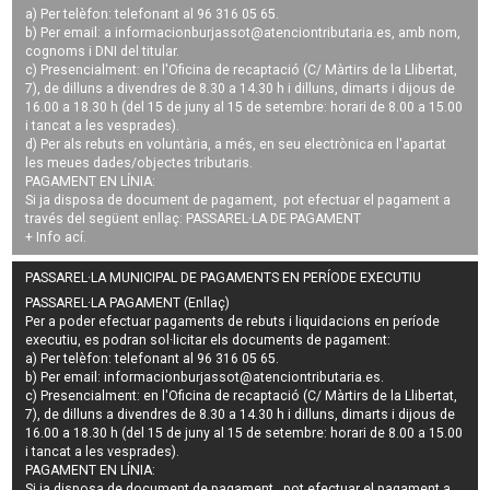
a) Per telèfon: telefonant al 96 316 05 65.
b) Per email: a
informacionburjassot@atenciontributaria.es
, amb nom,
cognoms i DNI del titular.
c) Presencialment: en l'Oficina de recaptació (C/ Màrtirs de la Llibertat,
7), de dilluns a divendres de 8.30 a 14.30 h i dilluns, dimarts i dijous de
16.00 a 18.30 h (del 15 de juny al 15 de setembre: horari de 8.00 a 15.00
i tancat a les vesprades).
d) Per als rebuts en voluntària, a més, en seu electrònica en l'apartat
les meues dades/objectes tributaris.
PAGAMENT EN LÍNIA:
Si ja disposa de document de pagament, pot efectuar el pagament a
través del següent enllaç:
PASSAREL·LA DE PAGAMENT
+ Info
ací
.
PASSAREL·LA MUNICIPAL DE PAGAMENTS EN PERÍODE EXECUTIU
PASSAREL·LA PAGAMENT (Enllaç)
Per a poder efectuar pagaments de
rebuts i liquidacions en període
executiu
, es podran
sol·licitar els documents de pagament
:
a) Per telèfon: telefonant al 96 316 05 65.
b) Per email:
informacionburjassot@atenciontributaria.es
.
c) Presencialment: en l'Oficina de recaptació (C/ Màrtirs de la Llibertat,
7), de dilluns a divendres de 8.30 a 14.30 h i dilluns, dimarts i dijous de
16.00 a 18.30 h (del 15 de juny al 15 de setembre: horari de 8.00 a 15.00
i tancat a les vesprades).
PAGAMENT EN LÍNIA:
Si ja disposa de document de pagament, pot efectuar el pagament a