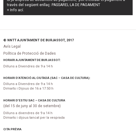
través del següent enllaç:
PASSAREL·LA DE PAGAMENT
+ Info
ací
.
© NNTT AJUNTAMENT DE BURJASSOT, 2017
Avís Legal
Política de Protecció de Dades
HORARI AJUNTAMENT DE BURJASSOT:
Dilluns a Divendres de 9 a 14 h
HORARI D’ATENCIÓ AL CIUTADÀ (SAC – CASA DE CULTURA):
Dilluns a Divendres de 9 a 14 h
Dimarts i Dijous de 16 a 17:50 h
HORARI D’ESTIU SAC – CASA DE CULTURA
(del 15 de juny al 30 de setembre)
Dilluns a divendres de 9 a 14 h
Dimarts i dijous tancat per la vesprada
CITA PRÈVIA