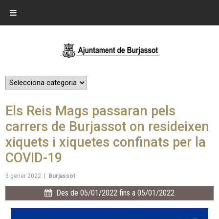
Els Reis Mags passaran pels
carrers de Burjassot on resideixen
xiquets i xiquetes confinats per la
COVID-19
3 gener 2022
|
Burjassot
Des de 05/01/2022 fins a 05/01/2022