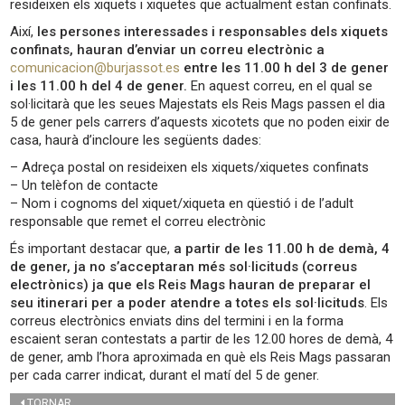
resideixen els xiquets i xiquetes que actualment estan confinats.
Així,
les persones interessades i responsables dels xiquets
confinats, hauran d’enviar un correu electrònic a
comunicacion@burjassot.es
entre les 11.00 h del 3 de gener
i les 11.00 h del 4 de gener.
En aquest correu, en el qual se
sol·licitarà que les seues Majestats els Reis Mags passen el dia
5 de gener pels carrers d’aquests xicotets que no poden eixir de
casa, haurà d’incloure les següents dades:
– Adreça postal on resideixen els xiquets/xiquetes confinats
– Un telèfon de contacte
– Nom i cognoms del xiquet/xiqueta en qüestió i de l’adult
responsable que remet el correu electrònic
És important destacar que,
a partir de les 11.00 h de demà, 4
de gener, ja no s’acceptaran més sol·licituds (correus
electrònics) ja que els Reis Mags hauran de preparar el
seu itinerari per a poder atendre a totes els sol·licituds
. Els
correus electrònics enviats dins del termini i en la forma
escaient seran contestats a partir de les 12.00 hores de demà, 4
de gener, amb l’hora aproximada en què els Reis Mags passaran
per cada carrer indicat, durant el matí del 5 de gener.
TORNAR