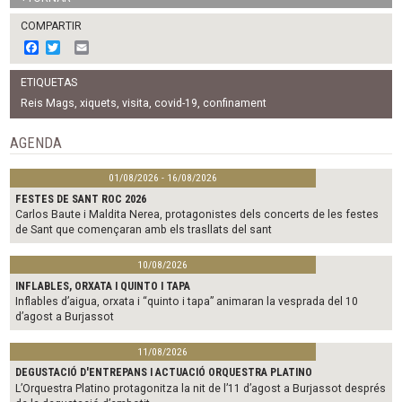
COMPARTIR
F
T
E
a
w
m
c
i
a
ETIQUETAS
e
t
i
b
t
l
Reis Mags
,
xiquets
,
visita
,
covid-19
,
confinament
o
e
o
r
AGENDA
k
01/08/2026 - 16/08/2026
FESTES DE SANT ROC 2026
Carlos Baute i Maldita Nerea, protagonistes dels concerts de les festes
de Sant que començaran amb els trasllats del sant
10/08/2026
INFLABLES, ORXATA I QUINTO I TAPA
Inflables d’aigua, orxata i “quinto i tapa” animaran la vesprada del 10
d’agost a Burjassot
11/08/2026
DEGUSTACIÓ D'ENTREPANS I ACTUACIÓ ORQUESTRA PLATINO
L’Orquestra Platino protagonitza la nit de l’11 d’agost a Burjassot després