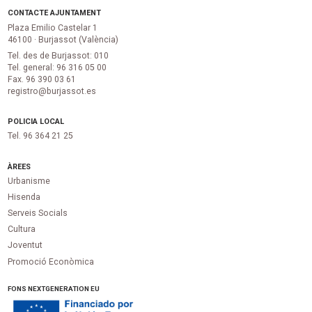
CONTACTE AJUNTAMENT
Plaza Emilio Castelar 1
46100 · Burjassot (València)
Tel. des de Burjassot: 010
Tel. general: 96 316 05 00
Fax. 96 390 03 61
registro@burjassot.es
POLICIA LOCAL
Tel. 96 364 21 25
ÀREES
Urbanisme
Hisenda
Serveis Socials
Cultura
Joventut
Promoció Econòmica
FONS NEXTGENERATION EU