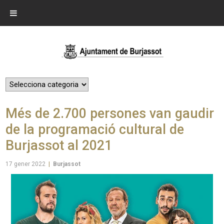
Més de 2.700 persones van gaudir
de la programació cultural de
Burjassot al 2021
17 gener 2022
|
Burjassot