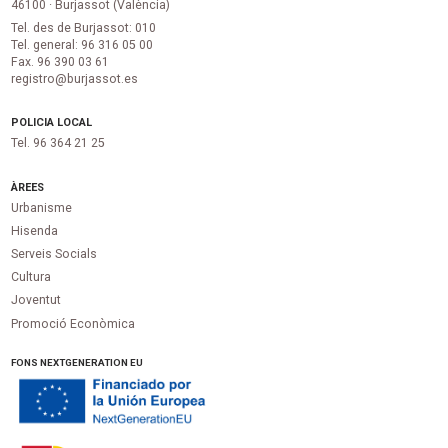
46100 · Burjassot (València)
Tel. des de Burjassot: 010
Tel. general: 96 316 05 00
Fax. 96 390 03 61
registro@burjassot.es
POLICIA LOCAL
Tel. 96 364 21 25
ÀREES
Urbanisme
Hisenda
Serveis Socials
Cultura
Joventut
Promoció Econòmica
FONS NEXTGENERATION EU