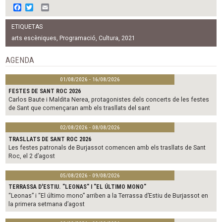
F
T
E
a
w
m
c
i
a
ETIQUETAS
e
t
i
b
t
l
arts escèniques
,
Programació
,
Cultura
,
2021
o
e
o
r
AGENDA
k
01/08/2026 - 16/08/2026
FESTES DE SANT ROC 2026
Carlos Baute i Maldita Nerea, protagonistes dels concerts de les festes
de Sant que començaran amb els trasllats del sant
02/08/2026 - 08/08/2026
TRASLLATS DE SANT ROC 2026
Les festes patronals de Burjassot comencen amb els trasllats de Sant
Roc, el 2 d’agost
05/08/2026 - 09/08/2026
TERRASSA D'ESTIU. "LEONAS" I "EL ÚLTIMO MONO"
“Leonas” i “El último mono” arriben a la Terrassa d’Estiu de Burjassot en
la primera setmana d’agost