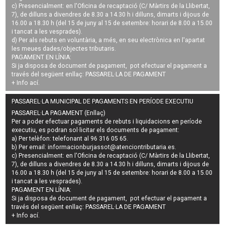
c) Presencialment: en l'Oficina de recaptació (C/ Màrtirs de la Llibertat,
7), de dilluns a divendres de 8.30 a 14.30 h i dilluns, dimarts i dijous de
16.00 a 18.30 h (del 15 de juny al 15 de setembre: horari de 8.00 a 15.00
i tancat a les vesprades).
d) Per als rebuts en voluntària, a més, en seu electrònica en l'apartat
les meues dades/objectes tributaris.
PAGAMENT EN LÍNIA:
Si ja disposa de document de pagament, pot efectuar el pagament a
través del següent enllaç:
PASSAREL·LA DE PAGAMENT
+ Info
ací
.
PASSAREL·LA MUNICIPAL DE PAGAMENTS EN PERÍODE EXECUTIU
PASSAREL·LA PAGAMENT (Enllaç)
Per a poder efectuar pagaments de
rebuts i liquidacions en període
executiu
, es podran
sol·licitar els documents de pagament
:
a) Per telèfon: telefonant al 96 316 05 65.
b) Per email:
informacionburjassot@atenciontributaria.es
.
c) Presencialment: en l'Oficina de recaptació (C/ Màrtirs de la Llibertat,
7), de dilluns a divendres de 8.30 a 14.30 h i dilluns, dimarts i dijous de
16.00 a 18.30 h (del 15 de juny al 15 de setembre: horari de 8.00 a 15.00
i tancat a les vesprades).
PAGAMENT EN LÍNIA:
Si ja disposa de document de pagament, pot efectuar el pagament a
través del següent enllaç:
PASSAREL·LA DE PAGAMENT
+ Info
ací
.