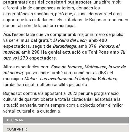
programats des del consistori burjassoter
, una xifra molt
diferent a la de campanyes anteriors, donades les
circumstàncies sanitàries, però que, a l’una, demostra el gran
suport que les ciutadanes i els ciutadans de Burjassot continuen
donant al món de la cultura municipal.
Així, l’espectacle que va comptar amb major número de públic
va ser el
musical gratuït
El Reino del León
, amb 400
espectadors, seguit de
Burundanga
, amb 376,
Pinotxo, el
musical
, amb 290 i la genial actuació de Toni Pons amb
Tu
otro yo
i 270 espectadors.
Altres espectacles com
Save de temazo
,
Mathausen, la voz de
mi abuelo
, que va tindre també una funció per als IES del
municipi o
Mulan
i
Las aventuras de la intrépida Valentina
,
també han sigut molt ben acollits pel públic.
Burjassot continuarà apostant al 2022 per una programació
cultural de qualitat, oberta a tota la ciutadania i adaptada a la
situació sanitària, tenint sempre com a objectiu oferir el millor
ventall cultural a la ciutadania.
TORNAR
COMPARTIR