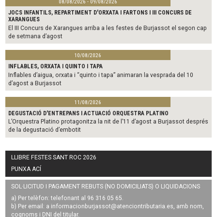
08/08/2026 - 09/08/2026
JOCS INFANTILS, REPARTIMENT D'ORXATA I FARTONS I III CONCURS DE
XARANGUES
El III Concurs de Xarangues arriba a les festes de Burjassot el segon cap
de setmana d’agost
10/08/2026
INFLABLES, ORXATA I QUINTO I TAPA
Inflables d’aigua, orxata i “quinto i tapa” animaran la vesprada del 10
d’agost a Burjassot
11/08/2026
DEGUSTACIÓ D'ENTREPANS I ACTUACIÓ ORQUESTRA PLATINO
L’Orquestra Platino protagonitza la nit de l’11 d’agost a Burjassot després
de la degustació d’embotit
LLIBRE FESTES SANT ROC 2026
PUNXA ACÍ
SOL·LICITUD I PAGAMENT REBUTS (NO DOMICILIATS) O LIQUIDACIONS
a) Per telèfon: telefonant al 96 316 05 65.
b) Per email: a
informacionburjassot@atenciontributaria.es
, amb nom,
cognoms i DNI del titular.