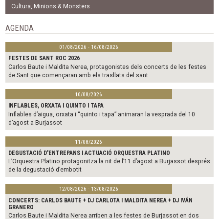
b
t
l
Cultura
,
Minions & Monsters
o
e
o
r
AGENDA
k
01/08/2026 - 16/08/2026
FESTES DE SANT ROC 2026
Carlos Baute i Maldita Nerea, protagonistes dels concerts de les festes
de Sant que començaran amb els trasllats del sant
10/08/2026
INFLABLES, ORXATA I QUINTO I TAPA
Inflables d’aigua, orxata i “quinto i tapa” animaran la vesprada del 10
d’agost a Burjassot
11/08/2026
DEGUSTACIÓ D'ENTREPANS I ACTUACIÓ ORQUESTRA PLATINO
L’Orquestra Platino protagonitza la nit de l’11 d’agost a Burjassot després
de la degustació d’embotit
12/08/2026 - 13/08/2026
CONCERTS: CARLOS BAUTE + DJ CARLOTA I MALDITA NEREA + DJ IVÁN
GRANERO
Carlos Baute i Maldita Nerea arriben a les festes de Burjassot en dos