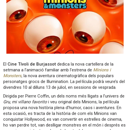
El
Cine Tívoli de Burjassot
dedica la nova cartellera de la
setmana a l’animació familiar amb l’estrena de
Minions i
Monsters
, la nova aventura cinematogràfica dels populars
personatges grocs de Illumination. La pel·lícula podrà veure’s del
divendres 10 al dilluns 13 de juliol, en sessions de vesprada.
Dirigida per Pierre Coffin, un dels noms més lligats a l’univers de
Gru, mi villano favorito
i veu original dels Minions, la pel·lícula
proposa una nova història plena d’humor, caos i aventures. En
esta ocasió, es tracta de la història de com els Minions van
conquistar Hollywood, es van convertir en estrelles de cinema,
ho van perdre tot, van deslligar monstres en el món i després es