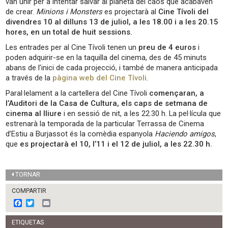
van unir per a intentar salvar al planeta del caos que acabaven
de crear.
Minions i Monsters
es projectarà al
Cine Tívoli del
divendres 10 al dilluns 13 de juliol, a les 18.00 i a les 20.15
hores, en un total de huit sessions.
Les entrades per al Cine Tívoli tenen un
preu de 4 euros
i
poden adquirir-se en la taquilla del cinema, des de 45 minuts
abans de l’inici de cada projecció, i també de manera anticipada
a través de la
pàgina web del Cine Tívoli
.
Paral·lelament a la cartellera del Cine Tívoli
començaran, a
l’Auditori de la Casa de Cultura, els caps de setmana de
cinema al lliure
i en sessió de nit, a les 22.30 h. La pel·lícula que
estrenarà la temporada de la particular Terrassa de Cinema
d’Estiu a Burjassot és la comèdia espanyola
Haciendo amigos
,
que
es projectarà el 10, l’11 i el 12 de juliol, a les 22.30 h.
TORNAR
COMPARTIR
F
T
E
a
w
m
c
i
a
ETIQUETAS
e
t
i