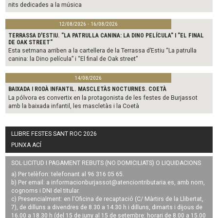
nits dedicades a la música
12/08/2026 - 16/08/2026
TERRASSA D'ESTIU. "LA PATRULLA CANINA: LA DINO PELÍCULA" I "EL FINAL
DE OAK STREET"
Esta setmana arriben a la cartellera de la Terrassa d’Estiu “La patrulla
canina: la Dino película” i “El final de Oak street”
14/08/2026
BAIXADA I RODÀ INFANTIL. MASCLETÀS NOCTURNES. COETÀ
La pólvora es convertix en la protagonista de les festes de Burjassot
amb la baixada infantil, les mascletàs i la Coetà
LLIBRE FESTES SANT ROC 2026
PUNXA ACÍ
SOL·LICITUD I PAGAMENT REBUTS (NO DOMICILIATS) O LIQUIDACIONS
a) Per telèfon: telefonant al 96 316 05 65.
b) Per email: a
informacionburjassot@atenciontributaria.es
, amb nom,
cognoms i DNI del titular.
c) Presencialment: en l'Oficina de recaptació (C/ Màrtirs de la Llibertat,
7), de dilluns a divendres de 8.30 a 14.30 h i dilluns, dimarts i dijous de
16.00 a 18.30 h (del 15 de juny al 15 de setembre: horari de 8.00 a 15.00