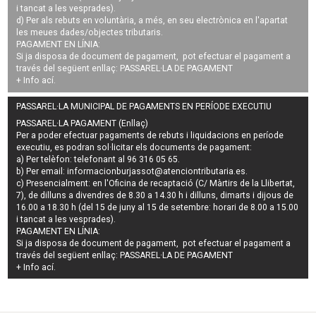
i tancat a les vesprades).
d) Per als rebuts en voluntària, a més, en seu electrònica en l'apartat
les meues dades/objectes tributaris.
PAGAMENT EN LÍNIA:
Si ja disposa de document de pagament, pot efectuar el pagament a
través del següent enllaç:
PASSAREL·LA DE PAGAMENT
+ Info
ací
.
PASSAREL·LA MUNICIPAL DE PAGAMENTS EN PERÍODE EXECUTIU
PASSAREL·LA PAGAMENT (Enllaç)
Per a poder efectuar pagaments de
rebuts i liquidacions en període
executiu
, es podran
sol·licitar els documents de pagament
:
a) Per telèfon: telefonant al 96 316 05 65.
b) Per email:
informacionburjassot@atenciontributaria.es
.
c) Presencialment: en l'Oficina de recaptació (C/ Màrtirs de la Llibertat,
7), de dilluns a divendres de 8.30 a 14.30 h i dilluns, dimarts i dijous de
16.00 a 18.30 h (del 15 de juny al 15 de setembre: horari de 8.00 a 15.00
i tancat a les vesprades).
PAGAMENT EN LÍNIA:
Si ja disposa de document de pagament, pot efectuar el pagament a
través del següent enllaç:
PASSAREL·LA DE PAGAMENT
+ Info
ací
.