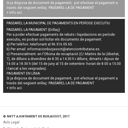
Si ja disposa de document de pagament, pot efectuar el pagament a
través del següent enllaç:
PASSAREL·LA DE PAGAMENT
+ Info
ací
.
PASSAREL·LA MUNICIPAL DE PAGAMENTS EN PERÍODE EXECUTIU
PASSAREL·LA PAGAMENT (Enllaç)
Per a poder efectuar pagaments de
rebuts i liquidacions en període
executiu
, es podran
sol·licitar els documents de pagament
:
a) Per telèfon: telefonant al 96 316 05 65.
b) Per email:
informacionburjassot@atenciontributaria.es
.
c) Presencialment: en l'Oficina de recaptació (C/ Màrtirs de la Llibertat,
7), de dilluns a divendres de 8.30 a 14.30 h i dilluns, dimarts i dijous de
16.00 a 18.30 h (del 15 de juny al 15 de setembre: horari de 8.00 a 15.00
i tancat a les vesprades).
PAGAMENT EN LÍNIA:
Si ja disposa de document de pagament, pot efectuar el pagament a
través del següent enllaç:
PASSAREL·LA DE PAGAMENT
+ Info
ací
.
© NNTT AJUNTAMENT DE BURJASSOT, 2017
Avís Legal