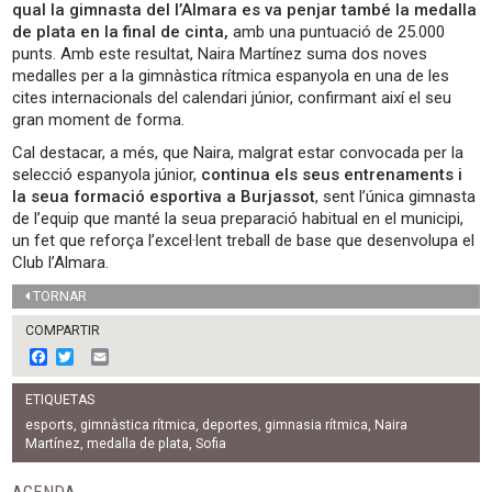
qual la gimnasta del l’Almara es va penjar també la medalla
de plata en la final de cinta,
amb una puntuació de 25.000
punts. Amb este resultat, Naira Martínez suma dos noves
medalles per a la gimnàstica rítmica espanyola en una de les
cites internacionals del calendari júnior, confirmant així el seu
gran moment de forma.
Cal destacar, a més, que Naira, malgrat estar convocada per la
selecció espanyola júnior,
continua els seus entrenaments i
la seua formació esportiva a Burjassot
, sent l’única gimnasta
de l’equip que manté la seua preparació habitual en el municipi,
un fet que reforça l’excel·lent treball de base que desenvolupa el
Club l’Almara.
TORNAR
COMPARTIR
F
T
E
a
w
m
c
i
a
ETIQUETAS
e
t
i
b
t
l
esports
,
gimnàstica rítmica
,
deportes
,
gimnasia rítmica
,
Naira
o
e
Martínez
,
medalla de plata
,
Sofia
o
r
k