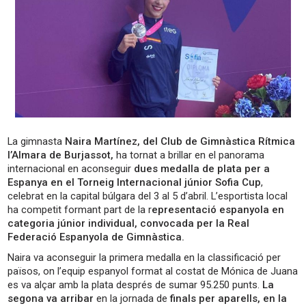
La gimnasta
Naira Martínez, del Club de Gimnàstica Rítmica
l’Almara de Burjassot,
ha tornat a brillar en el panorama
internacional en aconseguir
dues medalla de plata per a
Espanya en el Torneig Internacional júnior Sofia Cup
,
celebrat en la capital búlgara del 3 al 5 d’abril. L’esportista local
ha competit formant part de la r
epresentació espanyola en
categoria júnior individual, convocada per la Real
Federació Espanyola de Gimnàstica.
Naira va aconseguir la primera medalla en la classificació per
països, on l’equip espanyol format al costat de Mónica de Juana
es va alçar amb la plata després de sumar 95.250 punts.
La
segona va arribar
en la jornada de
finals per aparells, en la