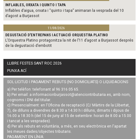
INFLABLES, ORXATA I QUINTO I TAPA
Inflables d’aigua, orxata i “quinto i tapa” animaran la vesprada del 10
d’agost a Burjassot
11/08/2026
DEGUSTACIÓ D'ENTREPANS I ACTUACIÓ ORQUESTRA PLATINO
L’Orquestra Platino protagonitza la nit de l’11 d’agost a Burjassot després
de la degustació d’embotit
LLIBRE FESTES SANT ROC 2026
PUNXA ACÍ
SOL·LICITUD I PAGAMENT REBUTS (NO DOMICILIATS) O LIQUIDACIONS
a) Per telèfon: telefonant al 96 316 05 65.
b) Per email: a
informacionburjassot@atenciontributaria.es
, amb nom,
cognoms i DNI del titular.
c) Presencialment: en l'Oficina de recaptació (C/ Màrtirs de la Llibertat,
7), de dilluns a divendres de 8.30 a 14.30 h i dilluns, dimarts i dijous de
16.00 a 18.30 h (del 15 de juny al 15 de setembre: horari de 8.00 a 15.00
i tancat a les vesprades).
d) Per als rebuts en voluntària, a més, en seu electrònica en l'apartat
les meues dades/objectes tributaris.
PAGAMENT EN LÍNIA: