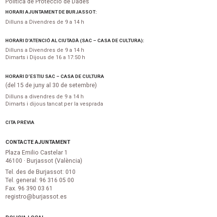
Política de Protecció de Dades
HORARI AJUNTAMENT DE BURJASSOT:
Dilluns a Divendres de 9 a 14 h
HORARI D’ATENCIÓ AL CIUTADÀ (SAC – CASA DE CULTURA):
Dilluns a Divendres de 9 a 14 h
Dimarts i Dijous de 16 a 17:50 h
HORARI D’ESTIU SAC – CASA DE CULTURA
(del 15 de juny al 30 de setembre)
Dilluns a divendres de 9 a 14 h
Dimarts i dijous tancat per la vesprada
CITA PRÈVIA
CONTACTE AJUNTAMENT
Plaza Emilio Castelar 1
46100 · Burjassot (València)
Tel. des de Burjassot: 010
Tel. general: 96 316 05 00
Fax. 96 390 03 61
registro@burjassot.es