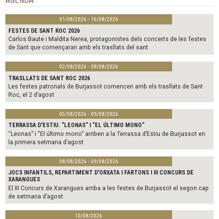
AGENDA
01/08/2026 - 16/08/2026
FESTES DE SANT ROC 2026
Carlos Baute i Maldita Nerea, protagonistes dels concerts de les festes
de Sant que començaran amb els trasllats del sant
02/08/2026 - 08/08/2026
TRASLLATS DE SANT ROC 2026
Les festes patronals de Burjassot comencen amb els trasllats de Sant
Roc, el 2 d’agost
05/08/2026 - 09/08/2026
TERRASSA D'ESTIU. "LEONAS" I "EL ÚLTIMO MONO"
“Leonas” i “El último mono” arriben a la Terrassa d’Estiu de Burjassot en
la primera setmana d’agost
08/08/2026 - 09/08/2026
JOCS INFANTILS, REPARTIMENT D'ORXATA I FARTONS I III CONCURS DE
XARANGUES
El III Concurs de Xarangues arriba a les festes de Burjassot el segon cap
de setmana d’agost
10/08/2026