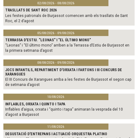
02/08/2026 - 08/08/2026
TRASLLATS DE SANT ROC 2026
Les festes patronals de Burjassot comencen amb els trasllats de Sant
Roc, el 2 d’agost
05/08/2026 - 09/08/2026
TERRASSA D'ESTIU. "LEONAS" I "EL ÚLTIMO MONO"
“Leonas” i “El último mono” arriben a la Terrassa d’Estiu de Burjassot en
la primera setmana d’agost
08/08/2026 - 09/08/2026
JOCS INFANTILS, REPARTIMENT D'ORXATA I FARTONS I III CONCURS DE
XARANGUES
El III Concurs de Xarangues arriba a les festes de Burjassot el segon cap
de setmana d’agost
10/08/2026
INFLABLES, ORXATA I QUINTO I TAPA
Inflables d’aigua, orxata i “quinto i tapa” animaran la vesprada del 10
d’agost a Burjassot
11/08/2026
DEGUSTACIÓ D'ENTREPANS I ACTUACIÓ ORQUESTRA PLATINO