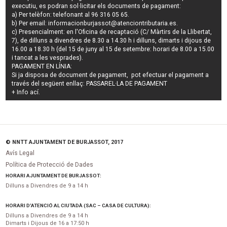
executiu
, es podran
sol·licitar els documents de pagament
:
a) Per telèfon: telefonant al 96 316 05 65.
b) Per email:
informacionburjassot@atenciontributaria.es
.
c) Presencialment: en l'Oficina de recaptació (C/ Màrtirs de la Llibertat,
7), de dilluns a divendres de 8.30 a 14.30 h i dilluns, dimarts i dijous de
16.00 a 18.30 h (del 15 de juny al 15 de setembre: horari de 8.00 a 15.00
i tancat a les vesprades).
PAGAMENT EN LÍNIA:
Si ja disposa de document de pagament, pot efectuar el pagament a
través del següent enllaç:
PASSAREL·LA DE PAGAMENT
+ Info
ací
.
© NNTT AJUNTAMENT DE BURJASSOT, 2017
Avís Legal
Política de Protecció de Dades
HORARI AJUNTAMENT DE BURJASSOT:
Dilluns a Divendres de 9 a 14 h
HORARI D’ATENCIÓ AL CIUTADÀ (SAC – CASA DE CULTURA):
Dilluns a Divendres de 9 a 14 h
Dimarts i Dijous de 16 a 17:50 h