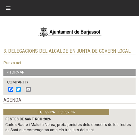
3. DELEGACIONS DEL ALCALDE EN JUNTA DE GOVERN LOCAL
Punxa ací
TORNAR
COMPARTIR
F
T
E
a
w
m
c
i
a
AGENDA
e
t
i
b
t
l
01/08/2026 - 16/08/2026
o
e
o
r
FESTES DE SANT ROC 2026
k
Carlos Baute i Maldita Nerea, protagonistes dels concerts de les festes
de Sant que començaran amb els trasllats del sant