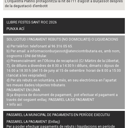
L’Orquestra Platino protagonitza la nit de l’11 d’agost a Burjassot després
de la degustació d’embotit
LLIBRE FESTES SANT ROC 2026
PUNXA ACÍ
SOL·LICITUD I PAGAMENT REBUTS (NO DOMICILIATS) O LIQUIDACIONS
a) Per telèfon: telefonant al 96 316 05 65.
b) Per email: a
informacionburjassot@atenciontributaria.es
, amb nom,
cognoms i DNI del titular.
c) Presencialment: en l'Oficina de recaptació (C/ Màrtirs de la Llibertat,
7), de dilluns a divendres de 8.30 a 14.30 h i dilluns, dimarts i dijous de
16.00 a 18.30 h (del 15 de juny al 15 de setembre: horari de 8.00 a 15.00
i tancat a les vesprades).
d) Per als rebuts en voluntària, a més, en seu electrònica en l'apartat
les meues dades/objectes tributaris.
PAGAMENT EN LÍNIA:
Si ja disposa de document de pagament, pot efectuar el pagament a
través del següent enllaç:
PASSAREL·LA DE PAGAMENT
+ Info
ací
.
PASSAREL·LA MUNICIPAL DE PAGAMENTS EN PERÍODE EXECUTIU
PASSAREL·LA PAGAMENT (Enllaç)
Per a poder efectuar pagaments de
rebuts i liquidacions en període