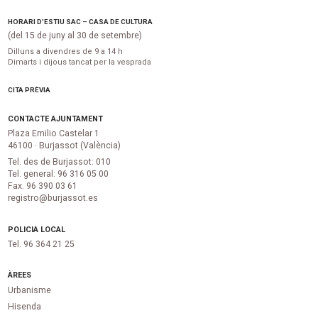
HORARI D’ESTIU SAC – CASA DE CULTURA
(del 15 de juny al 30 de setembre)
Dilluns a divendres de 9 a 14 h
Dimarts i dijous tancat per la vesprada
CITA PRÈVIA
CONTACTE AJUNTAMENT
Plaza Emilio Castelar 1
46100 · Burjassot (València)
Tel. des de Burjassot: 010
Tel. general: 96 316 05 00
Fax. 96 390 03 61
registro@burjassot.es
POLICIA LOCAL
Tel. 96 364 21 25
ÀREES
Urbanisme
Hisenda