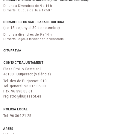
Dilluns a Divendres de 9 a 14 h
Dimarts i Dijous de 16 a 17:50 h
HORARI D’ESTIU SAC – CASA DE CULTURA
(del 15 de juny al 30 de setembre)
Dilluns a divendres de 9 a 14 h
Dimarts i dijous tancat per la vesprada
CITA PRÈVIA
CONTACTE AJUNTAMENT
Plaza Emilio Castelar 1
46100 · Burjassot (València)
Tel. des de Burjassot: 010
Tel. general: 96 316 05 00
Fax. 96 390 03 61
registro@burjassot.es
POLICIA LOCAL
Tel. 96 364 21 25
ÀREES