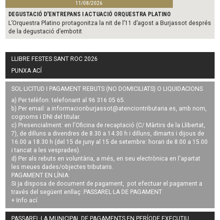
11/08/2026
DEGUSTACIÓ D'ENTREPANS I ACTUACIÓ ORQUESTRA PLATINO
L’Orquestra Platino protagonitza la nit de l’11 d’agost a Burjassot després
de la degustació d’embotit
LLIBRE FESTES SANT ROC 2026
PUNXA ACÍ
SOL·LICITUD I PAGAMENT REBUTS (NO DOMICILIATS) O LIQUIDACIONS
a) Per telèfon: telefonant al 96 316 05 65.
b) Per email: a
informacionburjassot@atenciontributaria.es
, amb nom,
cognoms i DNI del titular.
c) Presencialment: en l'Oficina de recaptació (C/ Màrtirs de la Llibertat,
7), de dilluns a divendres de 8.30 a 14.30 h i dilluns, dimarts i dijous de
16.00 a 18.30 h (del 15 de juny al 15 de setembre: horari de 8.00 a 15.00
i tancat a les vesprades).
d) Per als rebuts en voluntària, a més, en seu electrònica en l'apartat
les meues dades/objectes tributaris.
PAGAMENT EN LÍNIA:
Si ja disposa de document de pagament, pot efectuar el pagament a
través del següent enllaç:
PASSAREL·LA DE PAGAMENT
+ Info
ací
.
PASSAREL·LA MUNICIPAL DE PAGAMENTS EN PERÍODE EXECUTIU