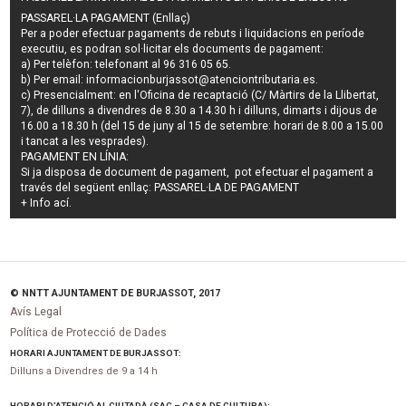
PASSAREL·LA PAGAMENT (Enllaç)
Per a poder efectuar pagaments de
rebuts i liquidacions en període
executiu
, es podran
sol·licitar els documents de pagament
:
a) Per telèfon: telefonant al 96 316 05 65.
b) Per email:
informacionburjassot@atenciontributaria.es
.
c) Presencialment: en l'Oficina de recaptació (C/ Màrtirs de la Llibertat,
7), de dilluns a divendres de 8.30 a 14.30 h i dilluns, dimarts i dijous de
16.00 a 18.30 h (del 15 de juny al 15 de setembre: horari de 8.00 a 15.00
i tancat a les vesprades).
PAGAMENT EN LÍNIA:
Si ja disposa de document de pagament, pot efectuar el pagament a
través del següent enllaç:
PASSAREL·LA DE PAGAMENT
+ Info
ací
.
© NNTT AJUNTAMENT DE BURJASSOT, 2017
Avís Legal
Política de Protecció de Dades
HORARI AJUNTAMENT DE BURJASSOT:
Dilluns a Divendres de 9 a 14 h
HORARI D’ATENCIÓ AL CIUTADÀ (SAC – CASA DE CULTURA):