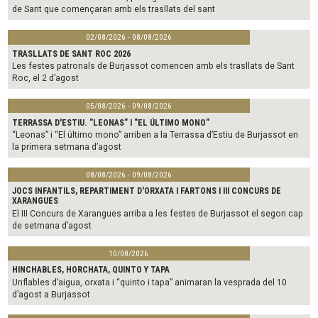
de Sant que començaran amb els trasllats del sant
02/08/2026 - 08/08/2026
TRASLLATS DE SANT ROC 2026
Les festes patronals de Burjassot comencen amb els trasllats de Sant
Roc, el 2 d’agost
05/08/2026 - 09/08/2026
TERRASSA D'ESTIU. "LEONAS" I "EL ÚLTIMO MONO"
“Leonas” i “El último mono” arriben a la Terrassa d’Estiu de Burjassot en
la primera setmana d’agost
08/08/2026 - 09/08/2026
JOCS INFANTILS, REPARTIMENT D'ORXATA I FARTONS I III CONCURS DE
XARANGUES
El III Concurs de Xarangues arriba a les festes de Burjassot el segon cap
de setmana d’agost
10/08/2026
HINCHABLES, HORCHATA, QUINTO Y TAPA
Unflables d’aigua, orxata i “quinto i tapa” animaran la vesprada del 10
d’agost a Burjassot