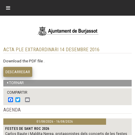
ACTA PLE EXTRAORDINARI 14 DESEMBRE 2016
Download the PDF file .
DESCARREGAR
TORNAR
COMPARTIR
F
T
E
a
w
m
c
i
a
AGENDA
e
t
i
b
t
l
01/08/2026 - 16/08/2026
o
e
o
r
FESTES DE SANT ROC 2026
k
Carlos Baute i Maldita Nerea, protagonistes dels concerts de les festes