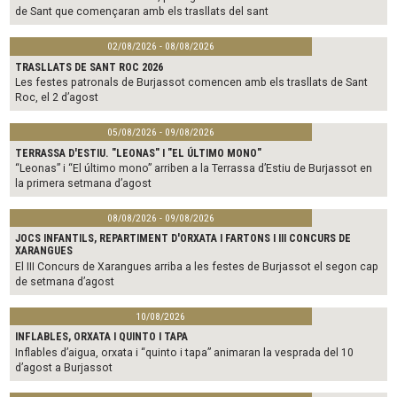
de Sant que començaran amb els trasllats del sant
02/08/2026 - 08/08/2026
TRASLLATS DE SANT ROC 2026
Les festes patronals de Burjassot comencen amb els trasllats de Sant
Roc, el 2 d’agost
05/08/2026 - 09/08/2026
TERRASSA D'ESTIU. "LEONAS" I "EL ÚLTIMO MONO"
“Leonas” i “El último mono” arriben a la Terrassa d’Estiu de Burjassot en
la primera setmana d’agost
08/08/2026 - 09/08/2026
JOCS INFANTILS, REPARTIMENT D'ORXATA I FARTONS I III CONCURS DE
XARANGUES
El III Concurs de Xarangues arriba a les festes de Burjassot el segon cap
de setmana d’agost
10/08/2026
INFLABLES, ORXATA I QUINTO I TAPA
Inflables d’aigua, orxata i “quinto i tapa” animaran la vesprada del 10
d’agost a Burjassot