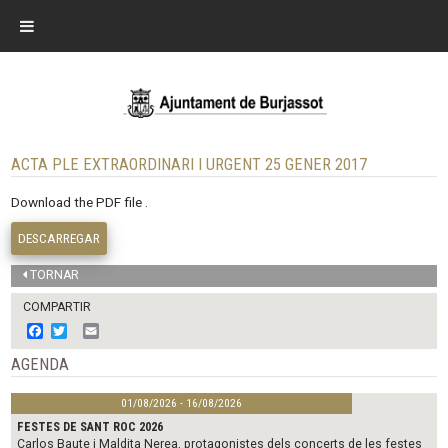
ACTA PLE EXTRAORDINARI I URGENT 25 GENER 2017
Download the PDF file .
DESCARREGAR
TORNAR
COMPARTIR
F
T
E
a
w
m
c
i
a
AGENDA
e
t
i
b
t
l
01/08/2026 - 16/08/2026
o
e
o
r
FESTES DE SANT ROC 2026
k
Carlos Baute i Maldita Nerea, protagonistes dels concerts de les festes