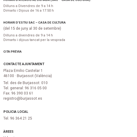
Dilluns a Divendres de 9 a 14 h
Dimarts i Dijous de 16 a 17:50 h
HORARI D’ESTIU SAC – CASA DE CULTURA
(del 15 de juny al 30 de setembre)
Dilluns a divendres de 9 a 14 h
Dimarts i dijous tancat per la vesprada
CITA PRÈVIA
CONTACTE AJUNTAMENT
Plaza Emilio Castelar 1
46100 · Burjassot (València)
Tel. des de Burjassot: 010
Tel. general: 96 316 05 00
Fax. 96 390 03 61
registro@burjassot.es
POLICIA LOCAL
Tel. 96 364 21 25
ÀREES