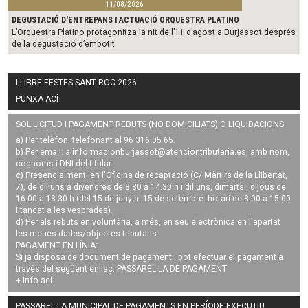
11/08/2026
DEGUSTACIÓ D'ENTREPANS I ACTUACIÓ ORQUESTRA PLATINO
L’Orquestra Platino protagonitza la nit de l’11 d’agost a Burjassot després
de la degustació d’embotit
LLIBRE FESTES SANT ROC 2026
PUNXA ACÍ
SOL·LICITUD I PAGAMENT REBUTS (NO DOMICILIATS) O LIQUIDACIONS
a) Per telèfon: telefonant al 96 316 05 65.
b) Per email: a
informacionburjassot@atenciontributaria.es
, amb nom,
cognoms i DNI del titular.
c) Presencialment: en l'Oficina de recaptació (C/ Màrtirs de la Llibertat,
7), de dilluns a divendres de 8.30 a 14.30 h i dilluns, dimarts i dijous de
16.00 a 18.30 h (del 15 de juny al 15 de setembre: horari de 8.00 a 15.00
i tancat a les vesprades).
d) Per als rebuts en voluntària, a més, en seu electrònica en l'apartat
les meues dades/objectes tributaris.
PAGAMENT EN LÍNIA:
Si ja disposa de document de pagament, pot efectuar el pagament a
través del següent enllaç:
PASSAREL·LA DE PAGAMENT
+ Info
ací
.
PASSAREL·LA MUNICIPAL DE PAGAMENTS EN PERÍODE EXECUTIU