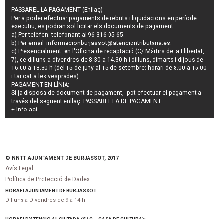
PASSAREL·LA PAGAMENT (Enllaç)
Per a poder efectuar pagaments de
rebuts i liquidacions en període
executiu
, es podran
sol·licitar els documents de pagament
:
a) Per telèfon: telefonant al 96 316 05 65.
b) Per email:
informacionburjassot@atenciontributaria.es
.
c) Presencialment: en l'Oficina de recaptació (C/ Màrtirs de la Llibertat,
7), de dilluns a divendres de 8.30 a 14.30 h i dilluns, dimarts i dijous de
16.00 a 18.30 h (del 15 de juny al 15 de setembre: horari de 8.00 a 15.00
i tancat a les vesprades).
PAGAMENT EN LÍNIA:
Si ja disposa de document de pagament, pot efectuar el pagament a
través del següent enllaç:
PASSAREL·LA DE PAGAMENT
+ Info
ací
.
© NNTT AJUNTAMENT DE BURJASSOT, 2017
Avís Legal
Política de Protecció de Dades
HORARI AJUNTAMENT DE BURJASSOT:
Dilluns a Divendres de 9 a 14 h
HORARI D’ATENCIÓ AL CIUTADÀ (SAC – CASA DE CULTURA):