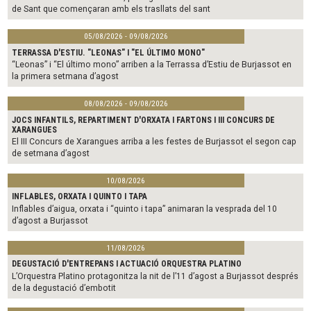
de Sant que començaran amb els trasllats del sant
05/08/2026 - 09/08/2026
TERRASSA D'ESTIU. "LEONAS" I "EL ÚLTIMO MONO"
“Leonas” i “El último mono” arriben a la Terrassa d’Estiu de Burjassot en
la primera setmana d’agost
08/08/2026 - 09/08/2026
JOCS INFANTILS, REPARTIMENT D'ORXATA I FARTONS I III CONCURS DE
XARANGUES
El III Concurs de Xarangues arriba a les festes de Burjassot el segon cap
de setmana d’agost
10/08/2026
INFLABLES, ORXATA I QUINTO I TAPA
Inflables d’aigua, orxata i “quinto i tapa” animaran la vesprada del 10
d’agost a Burjassot
11/08/2026
DEGUSTACIÓ D'ENTREPANS I ACTUACIÓ ORQUESTRA PLATINO
L’Orquestra Platino protagonitza la nit de l’11 d’agost a Burjassot després
de la degustació d’embotit