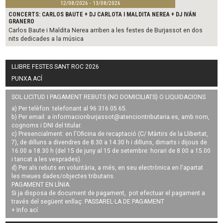
12/08/2026 - 13/08/2026
CONCERTS: CARLOS BAUTE + DJ CARLOTA I MALDITA NEREA + DJ IVÁN
GRANERO
Carlos Baute i Maldita Nerea arriben a les festes de Burjassot en dos
nits dedicades a la música
LLIBRE FESTES SANT ROC 2026
PUNXA ACÍ
SOL·LICITUD I PAGAMENT REBUTS (NO DOMICILIATS) O LIQUIDACIONS
a) Per telèfon: telefonant al 96 316 05 65.
b) Per email: a
informacionburjassot@atenciontributaria.es
, amb nom,
cognoms i DNI del titular.
c) Presencialment: en l'Oficina de recaptació (C/ Màrtirs de la Llibertat,
7), de dilluns a divendres de 8.30 a 14.30 h i dilluns, dimarts i dijous de
16.00 a 18.30 h (del 15 de juny al 15 de setembre: horari de 8.00 a 15.00
i tancat a les vesprades).
d) Per als rebuts en voluntària, a més, en seu electrònica en l'apartat
les meues dades/objectes tributaris.
PAGAMENT EN LÍNIA:
Si ja disposa de document de pagament, pot efectuar el pagament a
través del següent enllaç:
PASSAREL·LA DE PAGAMENT
+ Info
ací
.