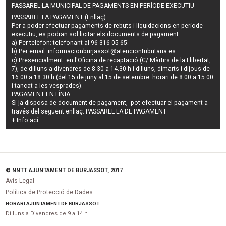
PASSAREL·LA MUNICIPAL DE PAGAMENTS EN PERÍODE EXECUTIU
PASSAREL·LA PAGAMENT (Enllaç)
Per a poder efectuar pagaments de
rebuts i liquidacions en període
executiu
, es podran
sol·licitar els documents de pagament
:
a) Per telèfon: telefonant al 96 316 05 65.
b) Per email:
informacionburjassot@atenciontributaria.es
.
c) Presencialment: en l'Oficina de recaptació (C/ Màrtirs de la Llibertat,
7), de dilluns a divendres de 8.30 a 14.30 h i dilluns, dimarts i dijous de
16.00 a 18.30 h (del 15 de juny al 15 de setembre: horari de 8.00 a 15.00
i tancat a les vesprades).
PAGAMENT EN LÍNIA:
Si ja disposa de document de pagament, pot efectuar el pagament a
través del següent enllaç:
PASSAREL·LA DE PAGAMENT
+ Info
ací
.
© NNTT AJUNTAMENT DE BURJASSOT, 2017
Avís Legal
Política de Protecció de Dades
HORARI AJUNTAMENT DE BURJASSOT:
Dilluns a Divendres de 9 a 14 h