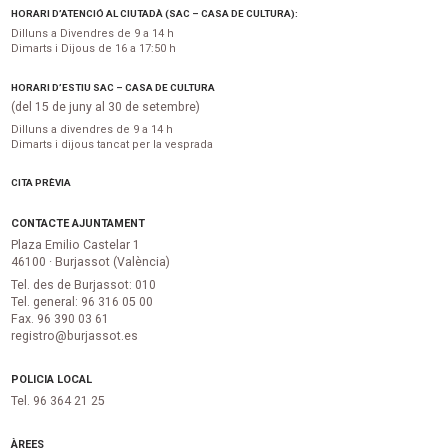
HORARI D’ATENCIÓ AL CIUTADÀ (SAC – CASA DE CULTURA):
Dilluns a Divendres de 9 a 14 h
Dimarts i Dijous de 16 a 17:50 h
HORARI D’ESTIU SAC – CASA DE CULTURA
(del 15 de juny al 30 de setembre)
Dilluns a divendres de 9 a 14 h
Dimarts i dijous tancat per la vesprada
CITA PRÈVIA
CONTACTE AJUNTAMENT
Plaza Emilio Castelar 1
46100 · Burjassot (València)
Tel. des de Burjassot: 010
Tel. general: 96 316 05 00
Fax. 96 390 03 61
registro@burjassot.es
POLICIA LOCAL
Tel. 96 364 21 25
ÀREES