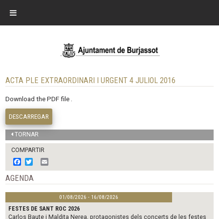
ACTA PLE EXTRAORDINARI I URGENT 4 JULIOL 2016
Download the PDF file .
DESCARREGAR
TORNAR
COMPARTIR
F
T
E
a
w
m
c
i
a
AGENDA
e
t
i
b
t
l
01/08/2026 - 16/08/2026
o
e
o
r
FESTES DE SANT ROC 2026
k
Carlos Baute i Maldita Nerea, protagonistes dels concerts de les festes