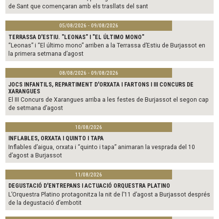
de Sant que començaran amb els trasllats del sant
05/08/2026 - 09/08/2026
TERRASSA D'ESTIU. "LEONAS" I "EL ÚLTIMO MONO"
“Leonas” i “El último mono” arriben a la Terrassa d’Estiu de Burjassot en
la primera setmana d’agost
08/08/2026 - 09/08/2026
JOCS INFANTILS, REPARTIMENT D'ORXATA I FARTONS I III CONCURS DE
XARANGUES
El III Concurs de Xarangues arriba a les festes de Burjassot el segon cap
de setmana d’agost
10/08/2026
INFLABLES, ORXATA I QUINTO I TAPA
Inflables d’aigua, orxata i “quinto i tapa” animaran la vesprada del 10
d’agost a Burjassot
11/08/2026
DEGUSTACIÓ D'ENTREPANS I ACTUACIÓ ORQUESTRA PLATINO
L’Orquestra Platino protagonitza la nit de l’11 d’agost a Burjassot després
de la degustació d’embotit