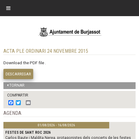
ACTA PLE ORDINARI 24 NOVEMBRE 2015
Download the PDF file .
DESCARREGAR
TORNAR
COMPARTIR
F
T
E
a
w
m
c
i
a
AGENDA
e
t
i
b
t
l
01/08/2026 - 16/08/2026
o
e
o
r
FESTES DE SANT ROC 2026
k
Carlos Baute i Maldita Nerea, protagonistes dels concerts de les festes