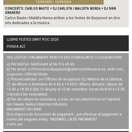
12/08/2026 - 13/08/2026
CONCERTS: CARLOS BAUTE + DJ CARLOTA I MALDITA NEREA + DJ IVÁN
GRANERO
Carlos Baute i Maldita Nerea arriben a les festes de Burjassot en dos
nits dedicades a la música
LLIBRE FESTES SANT ROC 2026
PUNXA ACÍ
SOL·LICITUD I PAGAMENT REBUTS (NO DOMICILIATS) O LIQUIDACIONS
a) Per telèfon: telefonant al 96 316 05 65.
b) Per email: a
informacionburjassot@atenciontributaria.es
, amb nom,
cognoms i DNI del titular.
c) Presencialment: en l'Oficina de recaptació (C/ Màrtirs de la Llibertat,
7), de dilluns a divendres de 8.30 a 14.30 h i dilluns, dimarts i dijous de
16.00 a 18.30 h (del 15 de juny al 15 de setembre: horari de 8.00 a 15.00
i tancat a les vesprades).
d) Per als rebuts en voluntària, a més, en seu electrònica en l'apartat
les meues dades/objectes tributaris.
PAGAMENT EN LÍNIA:
Si ja disposa de document de pagament, pot efectuar el pagament a
través del següent enllaç:
PASSAREL·LA DE PAGAMENT
+ Info
ací
.