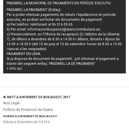
PASSAREL·LA MUNICIPAL DE PAGAMENTS EN PERÍODE EXECUTIU
PASSAREL·LA PAGAMENT (Enllaç)
Per a poder efectuar pagaments de
rebuts i liquidacions en període
executiu
, es podran
sol·licitar els documents de pagament
:
a) Per telèfon: telefonant al 96 316 05 65.
b) Per email:
informacionburjassot@atenciontributaria.es
.
c) Presencialment: en l'Oficina de recaptació (C/ Màrtirs de la Llibertat,
7), de dilluns a divendres de 8.30 a 14.30 h i dilluns, dimarts i dijous de
16.00 a 18.30 h (del 15 de juny al 15 de setembre: horari de 8.00 a 15.00
i tancat a les vesprades).
PAGAMENT EN LÍNIA:
Si ja disposa de document de pagament, pot efectuar el pagament a
través del següent enllaç:
PASSAREL·LA DE PAGAMENT
+ Info
ací
.
© NNTT AJUNTAMENT DE BURJASSOT, 2017
Avís Legal
Política de Protecció de Dades
HORARI AJUNTAMENT DE BURJASSOT:
Dilluns a Divendres de 9 a 14 h