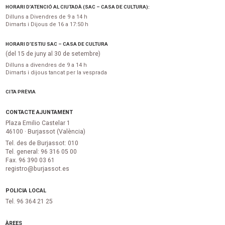
HORARI D’ATENCIÓ AL CIUTADÀ (SAC – CASA DE CULTURA):
Dilluns a Divendres de 9 a 14 h
Dimarts i Dijous de 16 a 17:50 h
HORARI D’ESTIU SAC – CASA DE CULTURA
(del 15 de juny al 30 de setembre)
Dilluns a divendres de 9 a 14 h
Dimarts i dijous tancat per la vesprada
CITA PRÈVIA
CONTACTE AJUNTAMENT
Plaza Emilio Castelar 1
46100 · Burjassot (València)
Tel. des de Burjassot: 010
Tel. general: 96 316 05 00
Fax. 96 390 03 61
registro@burjassot.es
POLICIA LOCAL
Tel. 96 364 21 25
ÀREES