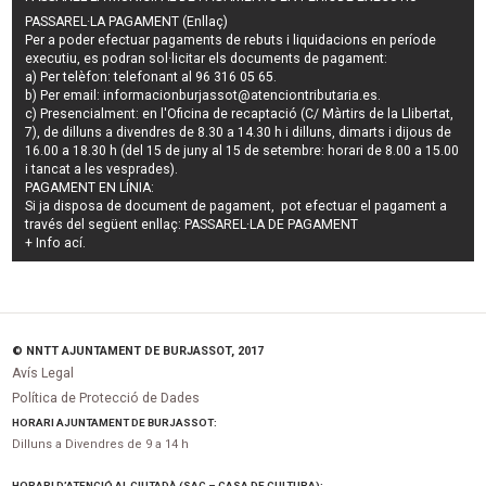
PASSAREL·LA PAGAMENT (Enllaç)
Per a poder efectuar pagaments de
rebuts i liquidacions en període
executiu
, es podran
sol·licitar els documents de pagament
:
a) Per telèfon: telefonant al 96 316 05 65.
b) Per email:
informacionburjassot@atenciontributaria.es
.
c) Presencialment: en l'Oficina de recaptació (C/ Màrtirs de la Llibertat,
7), de dilluns a divendres de 8.30 a 14.30 h i dilluns, dimarts i dijous de
16.00 a 18.30 h (del 15 de juny al 15 de setembre: horari de 8.00 a 15.00
i tancat a les vesprades).
PAGAMENT EN LÍNIA:
Si ja disposa de document de pagament, pot efectuar el pagament a
través del següent enllaç:
PASSAREL·LA DE PAGAMENT
+ Info
ací
.
© NNTT AJUNTAMENT DE BURJASSOT, 2017
Avís Legal
Política de Protecció de Dades
HORARI AJUNTAMENT DE BURJASSOT:
Dilluns a Divendres de 9 a 14 h
HORARI D’ATENCIÓ AL CIUTADÀ (SAC – CASA DE CULTURA):