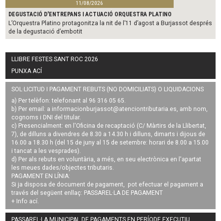
11/08/2026
DEGUSTACIÓ D'ENTREPANS I ACTUACIÓ ORQUESTRA PLATINO
L’Orquestra Platino protagonitza la nit de l’11 d’agost a Burjassot després
de la degustació d’embotit
LLIBRE FESTES SANT ROC 2026
PUNXA ACÍ
SOL·LICITUD I PAGAMENT REBUTS (NO DOMICILIATS) O LIQUIDACIONS
a) Per telèfon: telefonant al 96 316 05 65.
b) Per email: a
informacionburjassot@atenciontributaria.es
, amb nom,
cognoms i DNI del titular.
c) Presencialment: en l'Oficina de recaptació (C/ Màrtirs de la Llibertat,
7), de dilluns a divendres de 8.30 a 14.30 h i dilluns, dimarts i dijous de
16.00 a 18.30 h (del 15 de juny al 15 de setembre: horari de 8.00 a 15.00
i tancat a les vesprades).
d) Per als rebuts en voluntària, a més, en seu electrònica en l'apartat
les meues dades/objectes tributaris.
PAGAMENT EN LÍNIA:
Si ja disposa de document de pagament, pot efectuar el pagament a
través del següent enllaç:
PASSAREL·LA DE PAGAMENT
+ Info
ací
.
PASSAREL·LA MUNICIPAL DE PAGAMENTS EN PERÍODE EXECUTIU