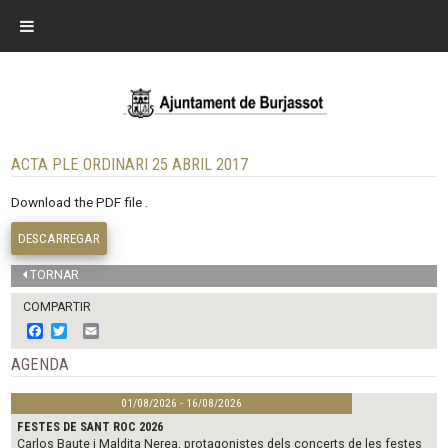
ACTA PLE ORDINARI 25 ABRIL 2017
Download the PDF file .
DESCARREGAR
TORNAR
COMPARTIR
F
T
E
a
w
m
c
i
a
AGENDA
e
t
i
b
t
l
01/08/2026 - 16/08/2026
o
e
o
r
FESTES DE SANT ROC 2026
k
Carlos Baute i Maldita Nerea, protagonistes dels concerts de les festes