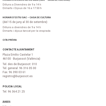
Dilluns a Divendres de 9 a 14 h
Dimarts i Dijous de 16 a 17:50 h
HORARI D’ESTIU SAC – CASA DE CULTURA
(del 15 de juny al 30 de setembre)
Dilluns a divendres de 9 a 14 h
Dimarts i dijous tancat per la vesprada
CITA PRÈVIA
CONTACTE AJUNTAMENT
Plaza Emilio Castelar 1
46100 · Burjassot (València)
Tel. des de Burjassot: 010
Tel. general: 96 316 05 00
Fax. 96 390 03 61
registro@burjassot.es
POLICIA LOCAL
Tel. 96 364 21 25
ÀREES