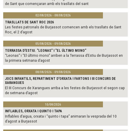
de Sant que començaran amb els trasllats del sant
02/08/2026 - 08/08/2026
TRASLLATS DE SANT ROC 2026
Les festes patronals de Burjassot comencen amb els trasllats de Sant
Roc, el 2 d’agost
05/08/2026 - 09/08/2026
TERRASSA D'ESTIU. "LEONAS" I "EL ÚLTIMO MONO"
“Leonas” i “El último mono” arriben a la Terrassa d’Estiu de Burjassot en
la primera setmana d’agost
08/08/2026 - 09/08/2026
JOCS INFANTILS, REPARTIMENT D'ORXATA I FARTONS I III CONCURS DE
XARANGUES
El III Concurs de Xarangues arriba a les festes de Burjassot el segon cap
de setmana d’agost
10/08/2026
INFLABLES, ORXATA I QUINTO I TAPA
Inflables d’aigua, orxata i “quinto i tapa” animaran la vesprada del 10
d’agost a Burjassot